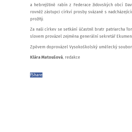
a hebrejštině rabín z Federace židovských obcí David
rovněž zástupci církví prosby svázané s nadcházejí
prožitý.
Za naši církev se setkání účastnil bratr patriarcha To
slovem provázel zejména generální sekretář Ekumenick
Zpěvem doprovázel Vysokoškolský umělecký soubor
Klára Matoušová
, redakce
f
Share