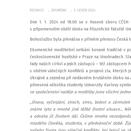
REDAKCE
EKUMENA
3. LEDEN 2024
Dne 1. 1. 2024 od 18.00 se v Husově sboru CČSH 
s připomenutím obětí útoku na Filozofické fakultě Uni
Bohoslužbu byla přenášna v přímém přenosu Česká t
Ekumenické modlitební setkání konané tradičně v po
československé husitské v Praze na Vinohradech. Sl
řady našich církví a jejich zástupců – též zástupcem F
s obětmi válečných konfliktů a projevů zla, kterých j
Ukrajině a zejména při nedávném brutálním útoku na 
přinesená několika studenty Univerzity Karlovy symbo
ve společenství naděje a modlitby jsme všichni jedno v
„Únava, vyčerpání, strach, stres, bolest a zármu
známe tyto a mnohé jiné těžké životní situace... Ně
a odvaha jít životem dál. Čelíme mnoha nezodpově
mladého člověka, studenta, v předvánoční době. Ži
našeho života jsou válečné konflikty. Jiní bojují se