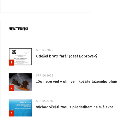
NEJČTENĚJŠÍ
SRP, 03 2026
Odešel bratr farář Josef Bobrovský
1
SRP, 06 2026
„Do nebe vjel v ohnivém kočáře taženého ohni
2
SRP, 05 2026
Východočeští zvou s předstihem na své akce
3