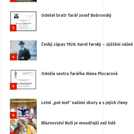
Odešel bratr farář Josef Bobrovský
3
Český zápas 1926: Karel Farský – zjištění vážn
4
Odešla sestra farářka Alena Plocarová
5
Letní „pel mel“ našimi sbory a s jejich členy
6
Bláznovství Boží je moudřejší než lidé