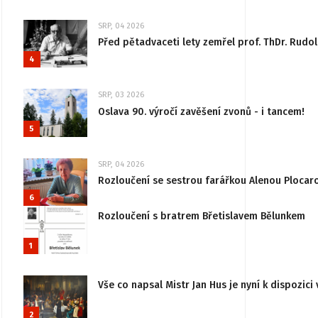
SRP, 04 2026
Před pětadvaceti lety zemřel prof. ThDr. Rudo
4
SRP, 03 2026
Oslava 90. výročí zavěšení zvonů - i tancem!
5
SRP, 04 2026
Rozloučení se sestrou farářkou Alenou Plocar
6
Rozloučení s bratrem Břetislavem Bělunkem
1
Vše co napsal Mistr Jan Hus je nyní k dispozici 
2