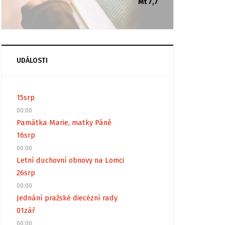
Mt 7,7
UDÁLOSTI
15
srp
00:00
Památka Marie, matky Páně
16
srp
00:00
Letní duchovní obnovy na Lomci
26
srp
00:00
Jednání pražské diecézní rady
01
zář
00:00