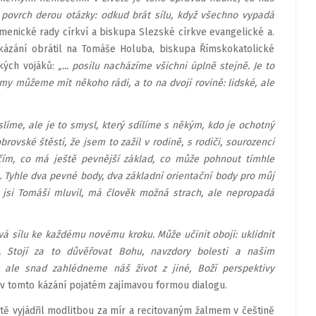
a povrch derou otázky: odkud brát sílu, když všechno vypadá
menické rady církví a biskupa Slezské církve evangelické a.
 kázání obrátil na Tomáše Holuba, biskupa Římskokatolické
kých vojáků:
„... posilu nacházíme všichni úplně stejně. Je to
my můžeme mít někoho rádi, a to na dvojí rovině: lidské, ale
líme, ale je to smysl, který sdílíme s někým, kdo je ochotný
rovské štěstí, že jsem to zažil v rodině, s rodiči, sourozenci
ěčím, co má ještě pevnější základ, co může pohnout tímhle
.. Tyhle dva pevné body, dva základní orientační body pro můj
ch jsi Tomáši mluvil, má člověk možná strach, ale nepropadá
 sílu ke každému novému kroku. Může učinit obojí: uklidnit
. Stojí za to důvěřovat Bohu, navzdory bolesti a našim
ale snad zahlédneme náš život z jiné, Boží perspektivy
ž v tomto kázání pojatém zajímavou formou dialogu.
ětě vyjádřil modlitbou za mír a recitovaným žalmem v češtině