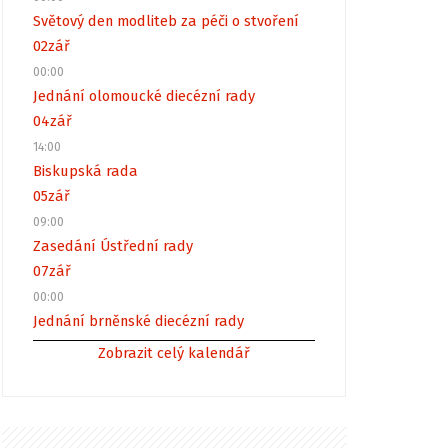
Světový den modliteb za péči o stvoření
02
zář
00:00
Jednání olomoucké diecézní rady
04
zář
14:00
Biskupská rada
05
zář
09:00
Zasedání Ústřední rady
07
zář
00:00
Jednání brněnské diecézní rady
Zobrazit celý kalendář