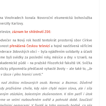
na Vinohradech konala Novoroční ekumenická bohoslužba
verzity Karlovy.
elevize,
záznam ke shlédnutí ZDE:
dvečer na Nový rok hostil tentokrát prostorný sbor Církve
avnost
přenášená Českou televizí
a hojně navštívená věřícími
ederace židovských obcí – byla vyjádřením solidarity a účasti
sme byli svědky za poslední roky, měsíce a dny: v Izraeli, na
akademické půdě – na pražské Filozofické fakultě UK. Svíčka
licky připomněla předčasně vyhaslé životy – ale také to,
„že
 lásce i přes hranici smrti.“
tek nad ztrátou milovaných osob. Nemoc a Bezmoc. Důvěrně
kdy prožíváme chvíle, kdy nám chybí nejen slova, ale i síla
zeným otázkám, bolestným zkušenostem. K těm patří i útok
jeme ve velmi rozbouřeném světě a pohnuté době. Součástí
 zákeřnými nemocemi. V životě je toho opravdu hodně, co nás