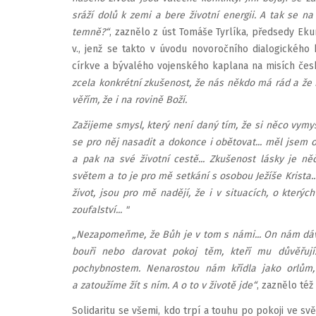
sráží dolů k zemi a bere životní energii. A tak se n
temně?“
, zaznělo z úst Tomáše Tyrlíka, předsedy Eku
v., jenž se takto v úvodu novoročního dialogického
církve a bývalého vojenského kaplana na misích čes
zcela konkrétní zkušenost, že nás někdo má rád a že 
věřím, že i na rovině Boží.
Zažijeme smysl, který není daný tím, že si něco vymys
se pro něj nasadit a dokonce i obětovat... měl jsem ob
a pak na své životní cestě... Zkušenost lásky je n
světem a to je pro mě setkání s osobou Ježíše Krista.
život, jsou pro mě nadějí, že i v situacích, o který
zoufalství... "
„Nezapomeňme, že Bůh je v tom s námi... On nám dává
bouři nebo darovat pokoj těm, kteří mu důvěřují
pochybnostem. Nenarostou nám křídla jako orlům, 
a zatoužíme žít s ním. A o to v životě jde“
, zaznělo té
Solidaritu se všemi, kdo trpí a touhu po pokoji ve sv