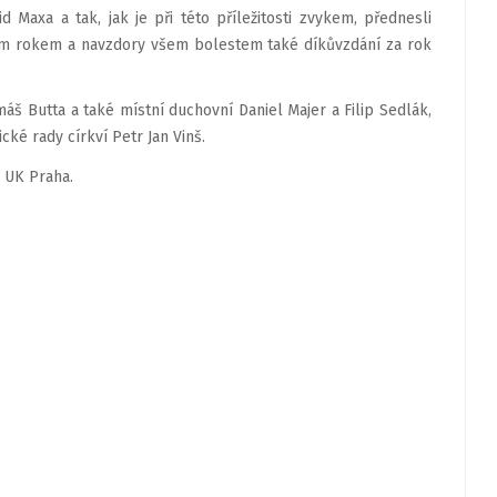
 Maxa a tak, jak je při této příležitosti zvykem, přednesli
cím rokem a navzdory všem bolestem také díkůvzdání za rok
máš Butta a také místní duchovní Daniel Majer a Filip Sedlák,
é rady církví Petr Jan Vinš.
 UK Praha.