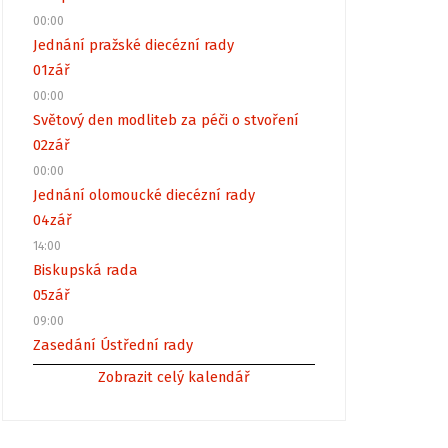
00:00
Jednání pražské diecézní rady
01
zář
00:00
Světový den modliteb za péči o stvoření
02
zář
00:00
Jednání olomoucké diecézní rady
04
zář
14:00
Biskupská rada
05
zář
09:00
Zasedání Ústřední rady
Zobrazit celý kalendář