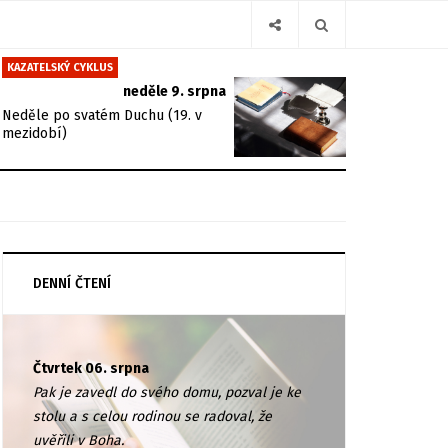
KAZATELSKÝ CYKLUS
neděle 9. srpna
Neděle po svatém Duchu (19. v
mezidobí)
DENNÍ ČTENÍ
Čtvrtek 06. srpna
Pak je zavedl do svého domu, pozval je ke
stolu a s celou rodinou se radoval, že
uvěřili v Boha.