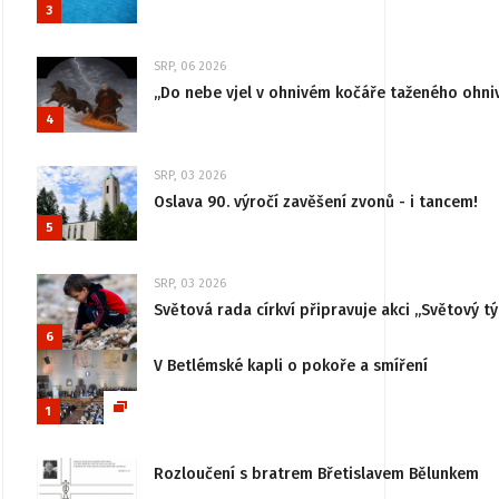
3
SRP, 06 2026
„Do nebe vjel v ohnivém kočáře taženého ohni
4
SRP, 03 2026
Oslava 90. výročí zavěšení zvonů - i tancem!
5
SRP, 03 2026
Světová rada církví připravuje akci „Světový tý
6
V Betlémské kapli o pokoře a smíření
1
Rozloučení s bratrem Břetislavem Bělunkem