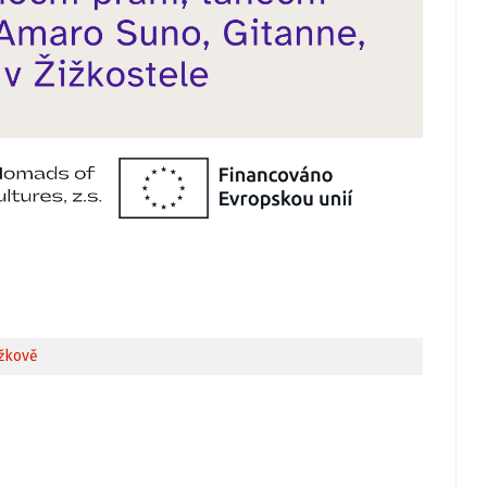
ižkově