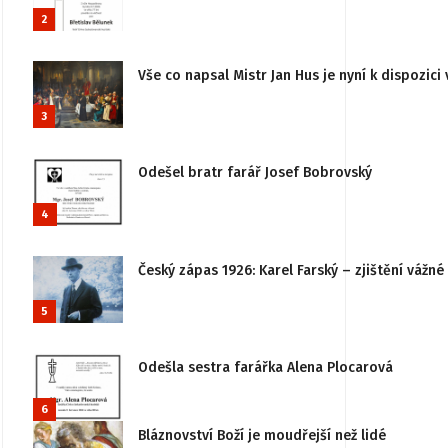
2
Vše co napsal Mistr Jan Hus je nyní k dispozici 
3
Odešel bratr farář Josef Bobrovský
4
Český zápas 1926: Karel Farský – zjištění vážn
5
Odešla sestra farářka Alena Plocarová
6
Bláznovství Boží je moudřejší než lidé