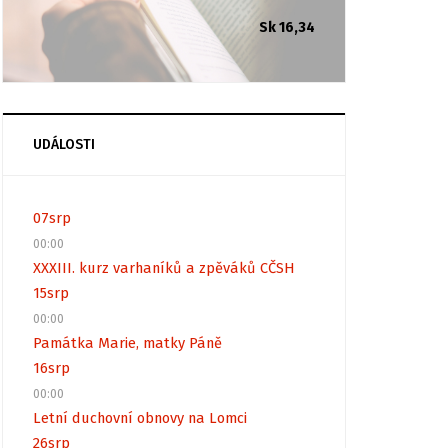
Sk 16,34
UDÁLOSTI
07
srp
00:00
XXXIII. kurz varhaníků a zpěváků CČSH
15
srp
00:00
Památka Marie, matky Páně
16
srp
00:00
Letní duchovní obnovy na Lomci
26
srp