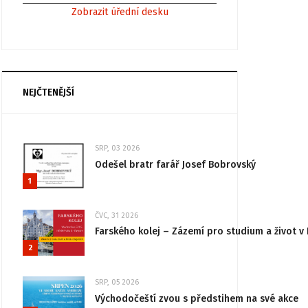
Zobrazit úřední desku
NEJČTENĚJŠÍ
SRP, 03 2026
Odešel bratr farář Josef Bobrovský
1
ČVC, 31 2026
Farského kolej – Zázemí pro studium a život v 
2
SRP, 05 2026
Východočeští zvou s předstihem na své akce