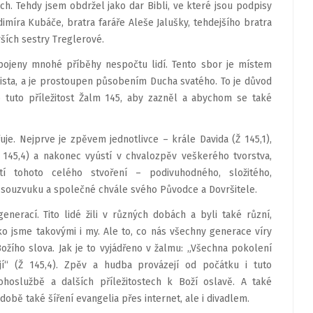
ch. Tehdy jsem obdržel jako dar Bibli, ve které jsou podpisy
dimíra Kubáče, bratra faráře Aleše Jalušky, tehdejšího bratra
rších sestry Treglerové.
pojeny mnohé příběhy nespočtu lidí. Tento sbor je místem
rista, a je prostoupen působením Ducha svatého. To je důvod
o tuto příležitost Žalm 145, aby zazněl a abychom se také
je. Nejprve je zpěvem jednotlivce – krále Davida (Ž 145,1),
 145,4) a nakonec vyústí v chvalozpěv veškerého tvorstva,
í tohoto celého stvoření – podivuhodného, složitého,
 souzvuku a společné chvále svého Původce a Dovršitele.
enerací. Tito lidé žili v různých dobách a byli také různí,
jako jsme takovými i my. Ale to, co nás všechny generace víry
ožího slova. Jak je to vyjádřeno v žalmu: „Všechna pokolení
jí“ (Ž 145,4). Zpěv a hudba provázejí od počátku i tuto
hoslužbě a dalších příležitostech k Boží oslavě. A také
obě také šíření evangelia přes internet, ale i divadlem.