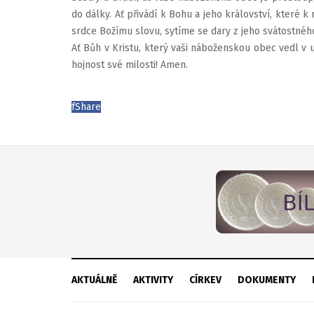
do dálky. Ať přivádí k Bohu a jeho království, které k
srdce Božímu slovu, sytíme se dary z jeho svátostné
Ať Bůh v Kristu, který vaši náboženskou obec vedl v u
hojnost své milosti! Amen.
f
Share
AKTUÁLNĚ
AKTIVITY
CÍRKEV
DOKUMENTY