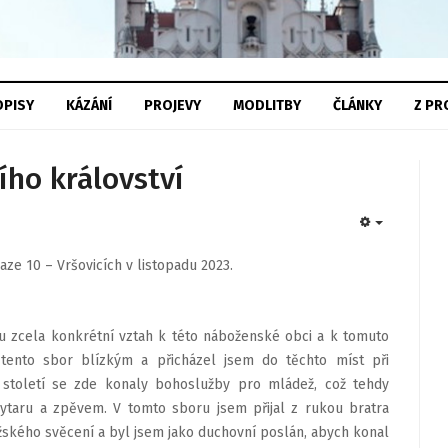
PISY
KÁZÁNÍ
PROJEVY
MODLITBY
ČLÁNKY
Z
PR
ího království
EMPTY
aze 10 – Vršovicích v listopadu 2023.
ou zcela konkrétní vztah k této náboženské obci a k tomuto
tento sbor blízkým a přicházel jsem do těchto míst při
ho století se zde konaly bohoslužby pro mládež, což tehdy
ytaru a zpěvem. V tomto sboru jsem přijal z rukou bratra
ěžského svěcení a byl jsem jako duchovní poslán, abych konal