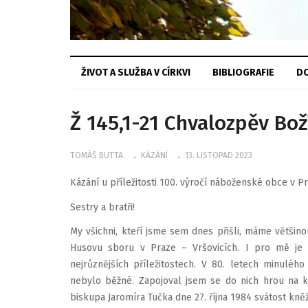
ŽIVOT A SLUŽBA V CÍRKVI
BIBLIOGRAFIE
DO
Ž 145,1-21 Chvalozpěv Bož
TOMÁŠ BUTTA
KÁZÁNÍ
13. LISTOPAD 2023
Kázání u příležitosti 100. výročí náboženské obce v Pr
Sestry a bratři!
My všichni, kteří jsme sem dnes přišli, máme většin
Husovu sboru v Praze – Vršovicích. I pro mě je 
nejrůznějších příležitostech. V 80. letech minulé
nebylo běžné. Zapojoval jsem se do nich hrou na k
biskupa Jaromíra Tučka dne 27. října 1984 svátost kn