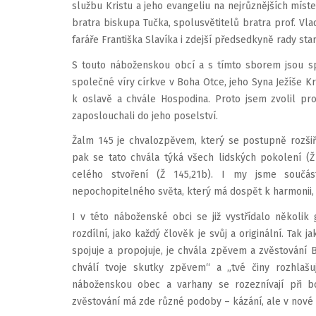
službu Kristu a jeho evangeliu na nejrůznějších míste
bratra biskupa Tučka, spolusvětitelů bratra prof. Vla
faráře Františka Slavíka i zdejší předsedkyně rady sta
S touto náboženskou obcí a s tímto sborem jsou s
společné víry církve v Boha Otce, jeho Syna Ježíše K
k oslavě a chvále Hospodina. Proto jsem zvolil pr
zaposlouchali do jeho poselství.
Žalm 145 je chvalozpěvem, který se postupně rozšiřu
pak se tato chvála týká všech lidských pokolení (Ž
celého stvoření (Ž 145,21b). I my jsme součást
nepochopitelného světa, který má dospět k harmonii,
I v této náboženské obci se již vystřídalo několik g
rozdílní, jako každý člověk je svůj a originální. Tak 
spojuje a propojuje, je chvála zpěvem a zvěstování B
chválí tvoje skutky zpěvem“ a „tvé činy rozhlašu
náboženskou obec a varhany se rozeznívají při bo
zvěstování má zde různé podoby – kázání, ale v nové d