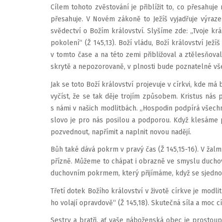
Cílem tohoto zvěstování je přiblížit to, co přesahuj
přesahuje. V Novém zákoně to Ježíš vyjadřuje výraze
svědectví o Božím království. Slyšíme zde: „Tvoje krá
pokolení“ (Ž 145,13). Boží vládu, Boží království Jež
v tomto čase a na této zemi přibližoval a ztělesňoval.
skrytě a nepozorovaně, v plnosti bude poznatelné vš
Jak se toto Boží království projevuje v církvi, kde m
vyčíst, že se tak děje trojím způsobem. Kristus nás
s námi v našich modlitbách. „Hospodin podpírá všechny
slovo je pro nás posilou a podporou. Když klesáme p
pozvednout, napřímit a naplnit novou nadějí.
Bůh také dává pokrm v pravý čas (Ž 145,15-16). V žalm
přízně. Můžeme to chápat i obrazně ve smyslu duchovn
duchovním pokrmem, který přijímáme, když se sjednoc
Třetí dotek Božího království v životě církve je modli
ho volají opravdově“ (Ž 145,18). Skutečná síla a moc cí
Sestry a bratři, ať vaše náboženská obec je prostoupe