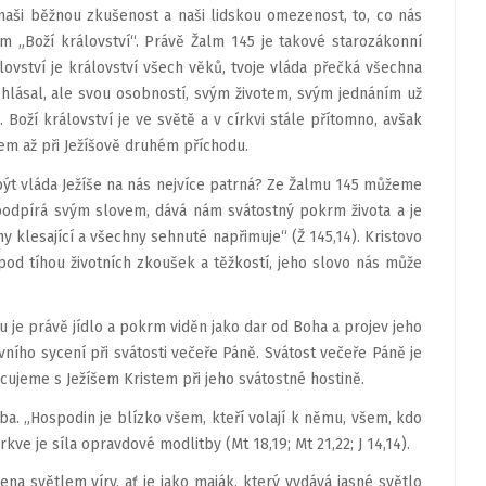
e naši běžnou zkušenost a naši lidskou omezenost, to, co nás
m „Boží království“. Právě Žalm 145 je takové starozákonní
lovství je království všech věků, tvoje vláda přečká všechna
íš hlásal, ale svou osobností, svým životem, svým jednáním už
 Boží království je ve světě a v církvi stále přítomno, avšak
em až při Ježíšově druhém příchodu.
á být vláda Ježíše na nás nejvíce patrná? Ze Žalmu 145 můžeme
 podpírá svým slovem, dává nám svátostný pokrm života a je
 klesající a všechny sehnuté napřimuje“ (Ž 145,14). Kristovo
od tíhou životních zkoušek a těžkostí, jeho slovo nás může
u je právě jídlo a pokrm viděn jako dar od Boha a projev jeho
ího sycení při svátosti večeře Páně. Svátost večeře Páně je
ujeme s Ježíšem Kristem při jeho svátostné hostině.
tba. „Hospodin je blízko všem, kteří volají k němu, všem, kdo
rkve je síla opravdové modlitby (Mt 18,19; Mt 21,22; J 14,14).
na světlem víry, ať je jako maják, který vydává jasné světlo