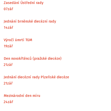
Zasedání Ústřední rady
07
zář
Jednání brněnské diecézní rady
14
zář
Výročí úmrtí TGM
19
zář
Den novokřtěnců (pražské diecéze)
21
zář
Jednání diecézní rady Plzeňské diecéze
21
zář
Mezinárodní den míru
24
zář