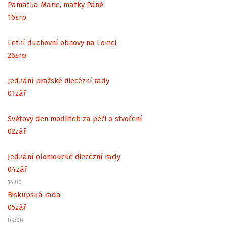
Památka Marie, matky Páně
16
srp
Letní duchovní obnovy na Lomci
26
srp
Jednání pražské diecézní rady
01
zář
Světový den modliteb za péči o stvoření
02
zář
Jednání olomoucké diecézní rady
04
zář
14:00
Biskupská rada
05
zář
09:00