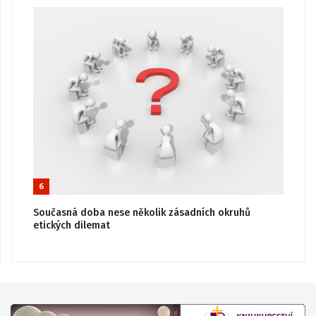
6
Současná doba nese několik zásadních okruhů
etických dilemat