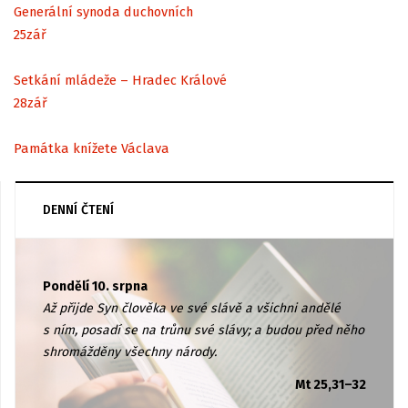
Generální synoda duchovních
25
zář
Setkání mládeže – Hradec Králové
28
zář
Památka knížete Václava
DENNÍ ČTENÍ
Pondělí 10. srpna
Až přijde Syn člověka ve své slávě a všichni andělé
s ním, posadí se na trůnu své slávy; a budou před něho
shromážděny všechny národy.
Mt 25,31–32