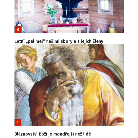
6
Letní „pel mel“ našimi sbory a s jejich členy
1
Bláznovství Boží je moudřejší než lidé