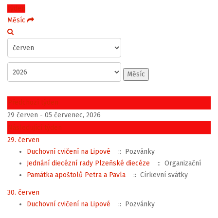
Týden
Měsíc
Měsíc
Předchozí týden
29 červen - 05 červenec, 2026
Následující týden
29. červen
Duchovní cvičení na Lipové
:: Pozvánky
Jednání diecézní rady Plzeňské diecéze
:: Organizační
Památka apoštolů Petra a Pavla
:: Církevní svátky
30. červen
Duchovní cvičení na Lipové
:: Pozvánky