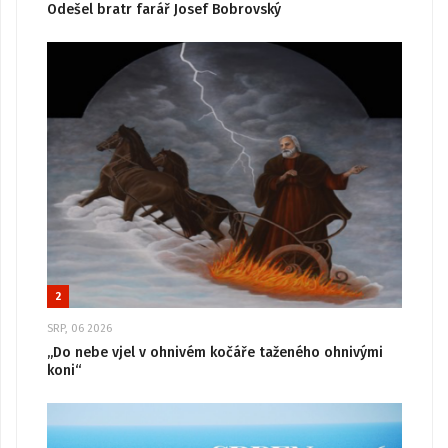
Odešel bratr farář Josef Bobrovský
2
SRP, 06 2026
„Do nebe vjel v ohnivém kočáře taženého ohnivými
koni“