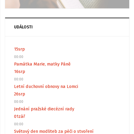
UDÁLOSTI
15
srp
00:00
Památka Marie, matky Páně
16
srp
00:00
Letní duchovní obnovy na Lomci
26
srp
00:00
Jednání pražské diecézní rady
01
zář
00:00
Světový den modliteb za péči o stvoření