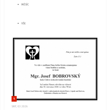
MĚSÍC
VŠE
1
SRP, 03 2026