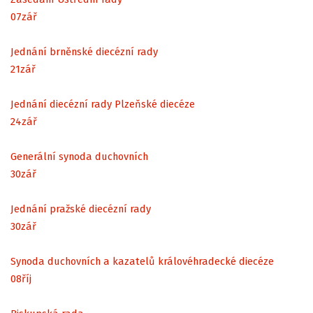
07
zář
Jednání brněnské diecézní rady
21
zář
Jednání diecézní rady Plzeňské diecéze
24
zář
Generální synoda duchovních
30
zář
Jednání pražské diecézní rady
30
zář
Synoda duchovních a kazatelů královéhradecké diecéze
08
říj