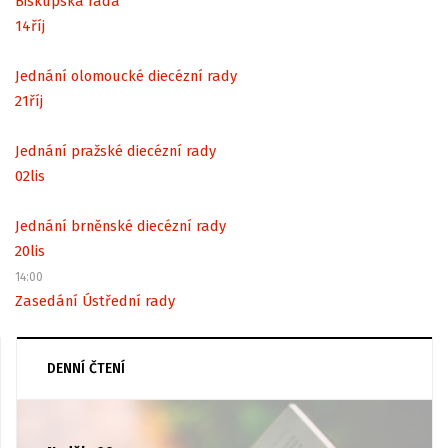
Biskupská rada
14
říj
Jednání olomoucké diecézní rady
21
říj
Jednání pražské diecézní rady
02
lis
Jednání brněnské diecézní rady
20
lis
14:00
Zasedání Ústřední rady
DENNÍ ČTENÍ