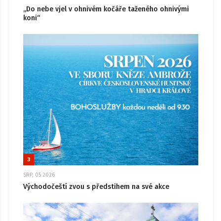
„Do nebe vjel v ohnivém kočáře taženého ohnivými
koni“
3
SRP, 05 2026
Východočeští zvou s předstihem na své akce