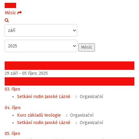
Týden
Měsíc
Měsíc
Předchozí týden
29 září - 05 říjen, 2025
Následující týden
03. říjen
Setkání rodin Janské Lázně
:: Organizační
04. říjen
Kurz základů teologie
:: Organizační
Setkání rodin Janské Lázně
:: Organizační
05. říjen