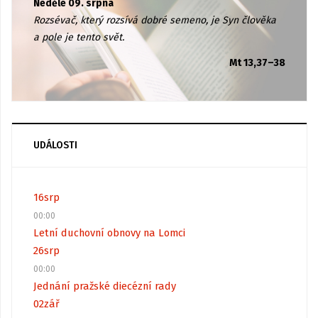
Neděle 09. srpna
Rozsévač, který rozsívá dobré semeno, je Syn člověka
a pole je tento svět.
Mt 13,37–38
UDÁLOSTI
16
srp
00:00
Letní duchovní obnovy na Lomci
26
srp
00:00
Jednání pražské diecézní rady
02
zář