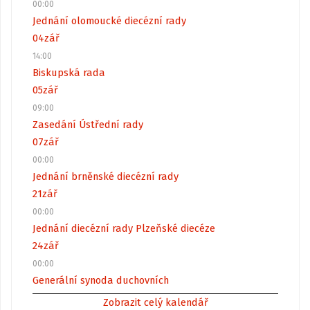
00:00
Jednání olomoucké diecézní rady
04
zář
14:00
Biskupská rada
05
zář
09:00
Zasedání Ústřední rady
07
zář
00:00
Jednání brněnské diecézní rady
21
zář
00:00
Jednání diecézní rady Plzeňské diecéze
24
zář
00:00
Generální synoda duchovních
Zobrazit celý kalendář