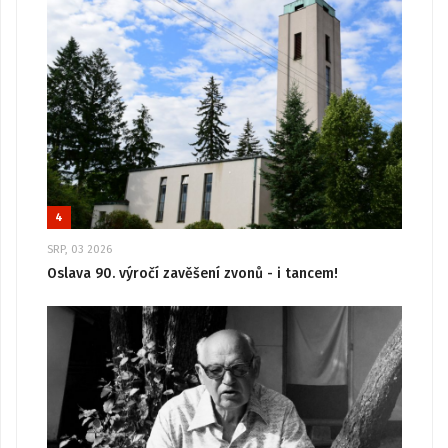
4
SRP, 03 2026
Oslava 90. výročí zavěšení zvonů - i tancem!