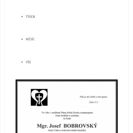
TÝDEN
MĚSÍC
VŠE