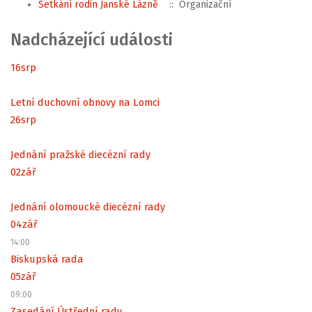
Setkání rodin Janské Lázně
:: Organizační
Nadcházející události
16
srp
Letní duchovní obnovy na Lomci
26
srp
Jednání pražské diecézní rady
02
zář
Jednání olomoucké diecézní rady
04
zář
14:00
Biskupská rada
05
zář
09:00
Zasedání Ústřední rady