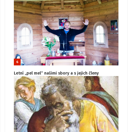
6
Letní „pel mel“ našimi sbory a s jejich členy