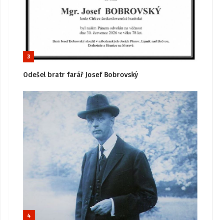
3
Odešel bratr farář Josef Bobrovský
4