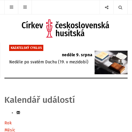
KAZATELSKÝ CYKLUS
neděle 9. srpna
Neděle po svatém Duchu (19. v mezidobí)
Kalendář událostí
Rok
Měsíc