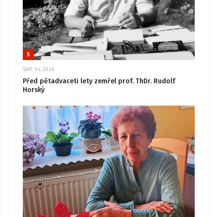
5
SRP, 04 2026
Před pětadvaceti lety zemřel prof. ThDr. Rudolf
Horský