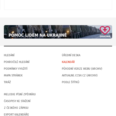
HLEDÁNÍ
ÚŘEDNÍ DESKA
POKROČILÉ HLEDÁNÍ
KALENDÁŘ
PODMÍNKY VYUŽITÍ
PŮVODNÍ VERZE WEBU (ARCHIV)
MAPA STRÁNEK
AKTUALNE.CCSH.CZ (ARCHIV)
TIRÁŽ
PODLE ŠTÍTKŮ
MELODIE PÍSNÍ ZPĚVNÍKU
ČASOPISY KE STAŽENÍ
Z ČESKÉHO ZÁPASU
EXPORT KALENDÁŘE