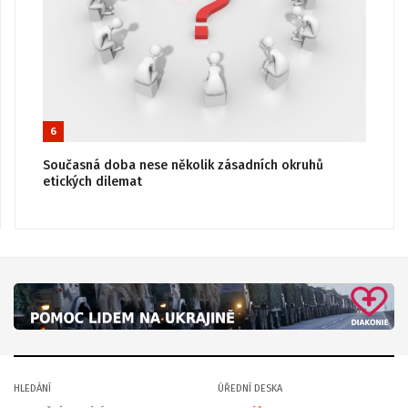
6
Současná doba nese několik zásadních okruhů
etických dilemat
HLEDÁNÍ
ÚŘEDNÍ DESKA