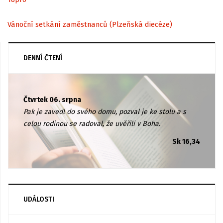
Vánoční setkání zaměstnanců (Plzeňská diecéze)
DENNÍ ČTENÍ
Čtvrtek 06. srpna
Pak je zavedl do svého domu, pozval je ke stolu a s
celou rodinou se radoval, že uvěřili v Boha.
Sk 16,34
UDÁLOSTI