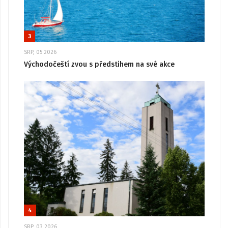
3
SRP, 05 2026
Východočeští zvou s předstihem na své akce
4
SRP, 03 2026