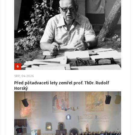
6
SRP, 04 2026
Před pětadvaceti lety zemřel prof. ThDr. Rudolf
Horský