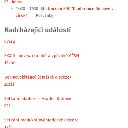
05. duben
14:30 - 17:30
Studijní den ERC "Konference Romové v
církvi"
:: Pozvánky
Nadcházející události
07
srp
XXXIII. kurz varhaníků a zpěváků CČSH
19
zář
Den novokřtěnců (pražské diecéze)
25
zář
Setkání mládeže – Hradec Králové
02
říj
Setkání rodin královéhradecké diecéze
17
říj