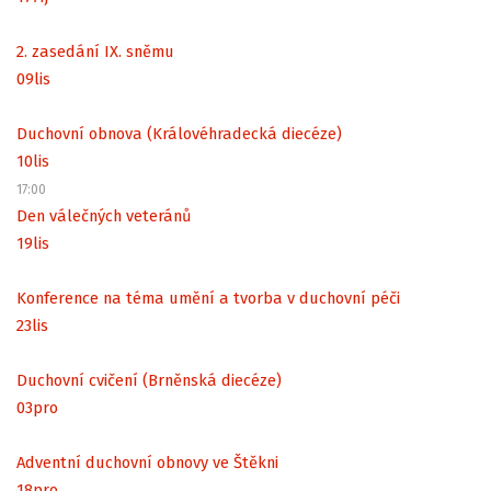
2. zasedání IX. sněmu
09
lis
Duchovní obnova (Královéhradecká diecéze)
10
lis
17:00
Den válečných veteránů
19
lis
Konference na téma umění a tvorba v duchovní péči
23
lis
Duchovní cvičení (Brněnská diecéze)
03
pro
Adventní duchovní obnovy ve Štěkni
18
pro