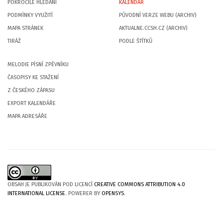
POKROČILÉ HLEDÁNÍ
KALENDÁŘ
PODMÍNKY VYUŽITÍ
PŮVODNÍ VERZE WEBU (ARCHIV)
MAPA STRÁNEK
AKTUALNE.CCSH.CZ (ARCHIV)
TIRÁŽ
PODLE ŠTÍTKŮ
MELODIE PÍSNÍ ZPĚVNÍKU
ČASOPISY KE STAŽENÍ
Z ČESKÉHO ZÁPASU
EXPORT KALENDÁŘE
MAPA ADRESÁŘE
OBSAH JE PUBLIKOVÁN POD LICENCÍ
CREATIVE COMMONS ATTRIBUTION 4.0
INTERNATIONAL LICENSE
. POWERER BY
OPENSYS
.