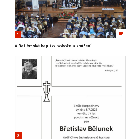
1
V Betlémské kapli o pokoře a smíření
2