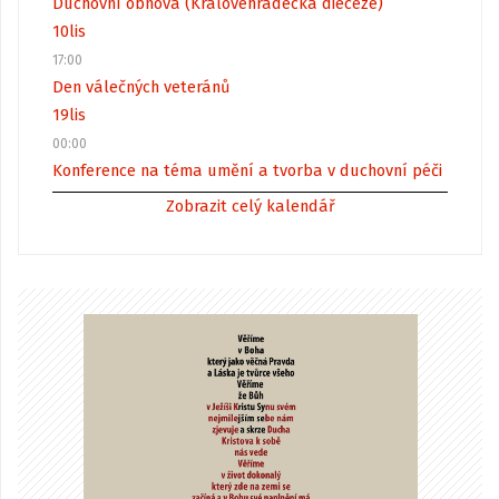
Duchovní obnova (Královéhradecká diecéze)
10
lis
17:00
Den válečných veteránů
19
lis
00:00
Konference na téma umění a tvorba v duchovní péči
Zobrazit celý kalendář