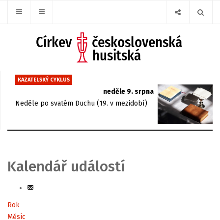
KAZATELSKÝ CYKLUS
neděle 9. srpna
Neděle po svatém Duchu (19. v mezidobí)
Kalendář událostí
Rok
Měsíc