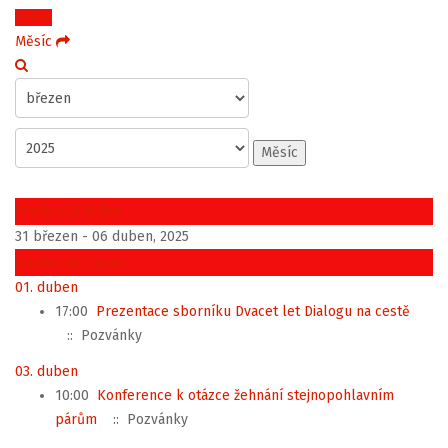
Týden
Měsíc
Měsíc
Předchozí týden
31 březen - 06 duben, 2025
Následující týden
01. duben
17:00
Prezentace sborníku Dvacet let Dialogu na cestě
:: Pozvánky
03. duben
10:00
Konference k otázce žehnání stejnopohlavním
párům
:: Pozvánky