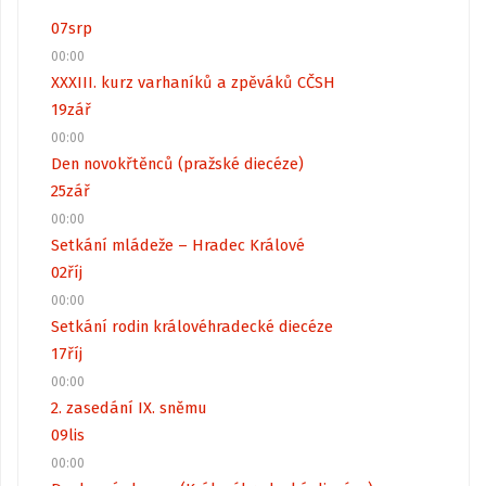
07
srp
00:00
XXXIII. kurz varhaníků a zpěváků CČSH
19
zář
00:00
Den novokřtěnců (pražské diecéze)
25
zář
00:00
Setkání mládeže – Hradec Králové
02
říj
00:00
Setkání rodin královéhradecké diecéze
17
říj
00:00
2. zasedání IX. sněmu
09
lis
00:00