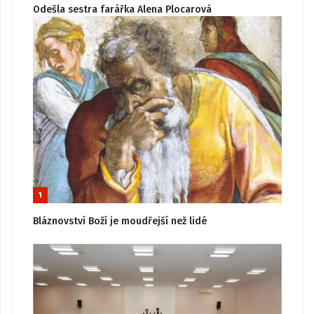
Odešla sestra farářka Alena Plocarová
1
Bláznovství Boží je moudřejší než lidé