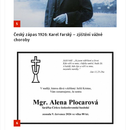
5
Český zápas 1926: Karel Farský – zjištění vážné
choroby
6