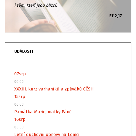
i těm, kteří jsou blízcí.
Ef 2,17
UDÁLOSTI
07
srp
00:00
XXXIII. kurz varhaníků a zpěváků CČSH
15
srp
00:00
Památka Marie, matky Páně
16
srp
00:00
Letní duchovní obnovy na Lomci