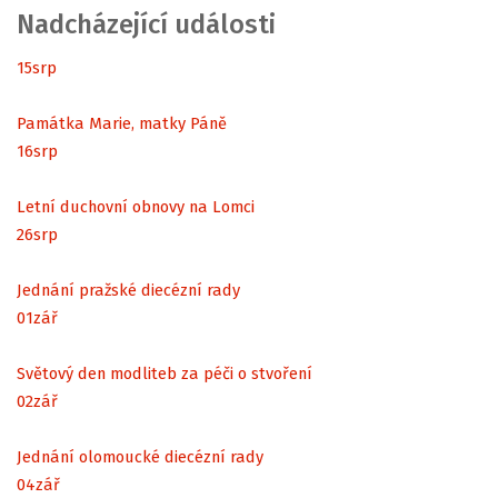
Nadcházející události
15
srp
Památka Marie, matky Páně
16
srp
Letní duchovní obnovy na Lomci
26
srp
Jednání pražské diecézní rady
01
zář
Světový den modliteb za péči o stvoření
02
zář
Jednání olomoucké diecézní rady
04
zář