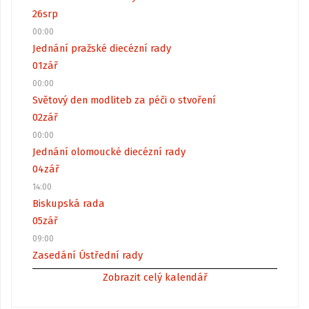
26
srp
00:00
Jednání pražské diecézní rady
01
zář
00:00
Světový den modliteb za péči o stvoření
02
zář
00:00
Jednání olomoucké diecézní rady
04
zář
14:00
Biskupská rada
05
zář
09:00
Zasedání Ústřední rady
Zobrazit celý kalendář