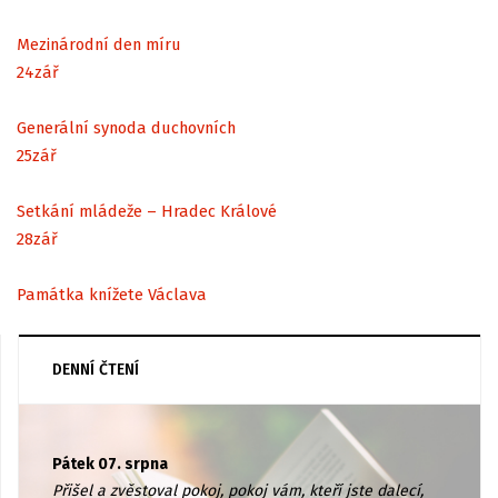
Mezinárodní den míru
24
zář
Generální synoda duchovních
25
zář
Setkání mládeže – Hradec Králové
28
zář
Památka knížete Václava
DENNÍ ČTENÍ
Pátek 07. srpna
Přišel a zvěstoval pokoj, pokoj vám, kteří jste dalecí,