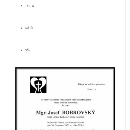
TÝDEN
MĚSÍC
VŠE