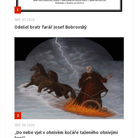
1
SRP, 03 2026
Odešel bratr farář Josef Bobrovský
2
SRP, 06 2026
„Do nebe vjel v ohnivém kočáře taženého ohnivými