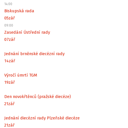
14:00
Biskupská rada
05
zář
09:00
Zasedání Ústřední rady
07
zář
Jednání brněnské diecézní rady
14
zář
Výročí úmrtí TGM
19
zář
Den novokřtěnců (pražské diecéze)
21
zář
Jednání diecézní rady Plzeňské diecéze
21
zář