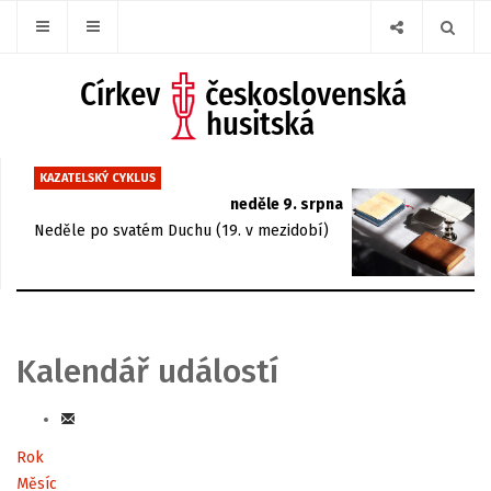
KAZATELSKÝ CYKLUS
neděle 9. srpna
Neděle po svatém Duchu (19. v mezidobí)
Kalendář událostí
Rok
Měsíc