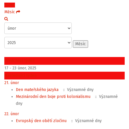
Týden
Měsíc
Měsíc
Předchozí týden
17 - 23 únor, 2025
Následující týden
21. únor
Den mateřského jazyka
:: Významné dny
Mezinárodní den boje proti kolonialismu
:: Významné
dny
22. únor
Evropský den obětí zločinu
:: Významné dny