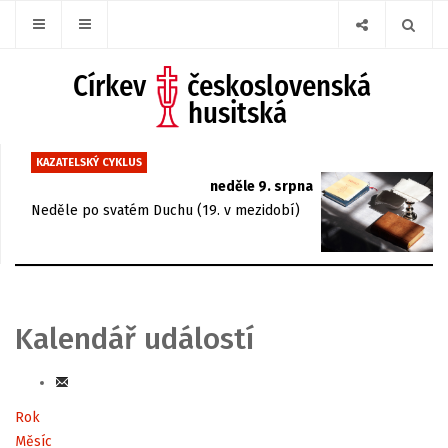
KAZATELSKÝ CYKLUS
neděle 9. srpna
Neděle po svatém Duchu (19. v mezidobí)
Kalendář událostí
Rok
Měsíc