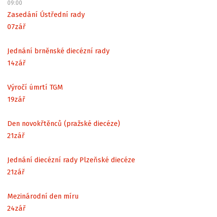
09:00
Zasedání Ústřední rady
07
zář
Jednání brněnské diecézní rady
14
zář
Výročí úmrtí TGM
19
zář
Den novokřtěnců (pražské diecéze)
21
zář
Jednání diecézní rady Plzeňské diecéze
21
zář
Mezinárodní den míru
24
zář