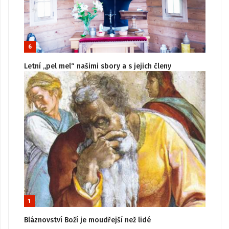
6
Letní „pel mel“ našimi sbory a s jejich členy
1
Bláznovství Boží je moudřejší než lidé