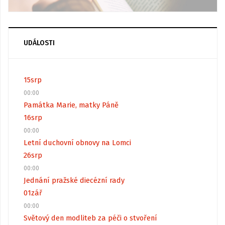
UDÁLOSTI
15
srp
00:00
Památka Marie, matky Páně
16
srp
00:00
Letní duchovní obnovy na Lomci
26
srp
00:00
Jednání pražské diecézní rady
01
zář
00:00
Světový den modliteb za péči o stvoření