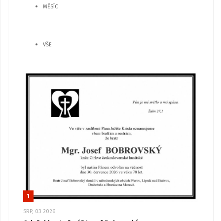
MĚSÍC
VŠE
1
SRP, 03 2026