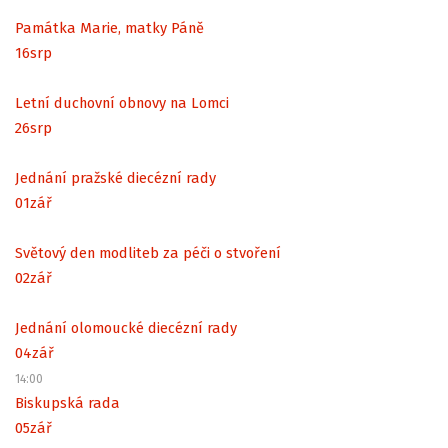
Památka Marie, matky Páně
16
srp
Letní duchovní obnovy na Lomci
26
srp
Jednání pražské diecézní rady
01
zář
Světový den modliteb za péči o stvoření
02
zář
Jednání olomoucké diecézní rady
04
zář
14:00
Biskupská rada
05
zář