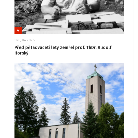
4
SRP, 04 2026
Před pětadvaceti lety zemřel prof. ThDr. Rudolf
Horský