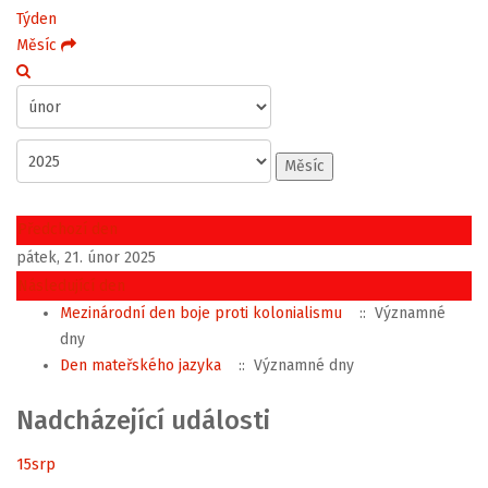
Týden
Měsíc
Měsíc
Předchozí den
pátek, 21. únor 2025
Následující den
Mezinárodní den boje proti kolonialismu
:: Významné
dny
Den mateřského jazyka
:: Významné dny
Nadcházející události
15
srp