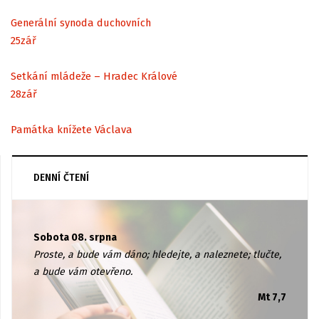
Generální synoda duchovních
25
zář
Setkání mládeže – Hradec Králové
28
zář
Památka knížete Václava
DENNÍ ČTENÍ
Sobota 08. srpna
Proste, a bude vám dáno; hledejte, a naleznete; tlučte,
a bude vám otevřeno.
Mt 7,7