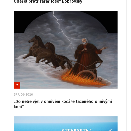
Odešel bratr farář Josef Bobrovský
2
SRP, 06 2026
„Do nebe vjel v ohnivém kočáře taženého ohnivými
koni“