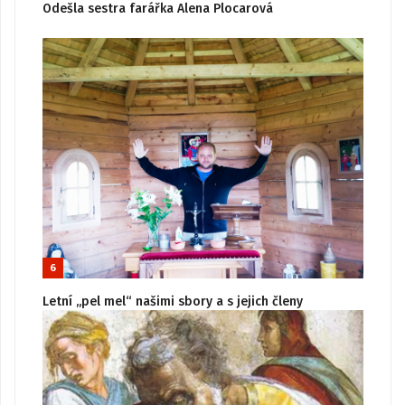
Odešla sestra farářka Alena Plocarová
6
Letní „pel mel“ našimi sbory a s jejich členy