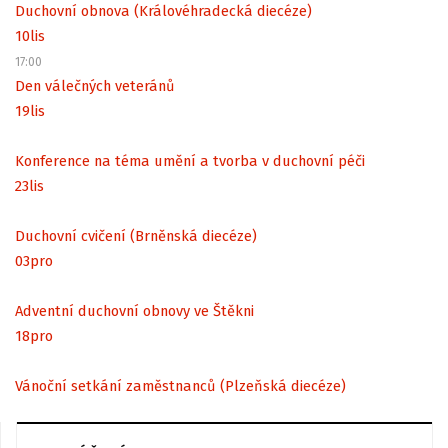
Duchovní obnova (Královéhradecká diecéze)
10
lis
17:00
Den válečných veteránů
19
lis
Konference na téma umění a tvorba v duchovní péči
23
lis
Duchovní cvičení (Brněnská diecéze)
03
pro
Adventní duchovní obnovy ve Štěkni
18
pro
Vánoční setkání zaměstnanců (Plzeňská diecéze)