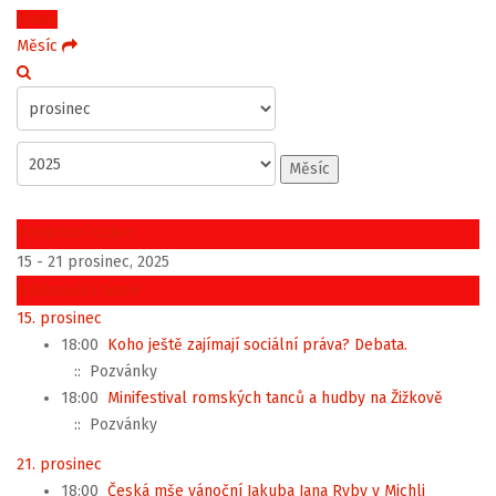
Týden
Měsíc
Měsíc
Předchozí týden
15 - 21 prosinec, 2025
Následující týden
15. prosinec
18:00
Koho ještě zajímají sociální práva? Debata.
:: Pozvánky
18:00
Minifestival romských tanců a hudby na Žižkově
:: Pozvánky
21. prosinec
18:00
Česká mše vánoční Jakuba Jana Ryby v Michli