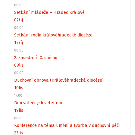
00:00
Setkání mládeže – Hradec Králové
02
říj
00:00
Setkání rodin královéhradecké diecéze
17
říj
00:00
2. zasedání IX. sněmu
09
lis
00:00
Duchovní obnova (Královéhradecká diecéze)
10
lis
17:00
Den válečných veteránů
19
lis
00:00
Konference na téma umění a tvorba v duchovní péči
23
lis