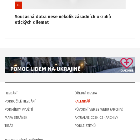
6
Současná doba nese několik zásadních okruhů
etických dilemat
HLEDÁNÍ
ÚŘEDNÍ DESKA
POKROČILÉ HLEDÁNÍ
KALENDÁŘ
PODMÍNKY VYUŽITÍ
PŮVODNÍ VERZE WEBU (ARCHIV)
MAPA STRÁNEK
AKTUALNE.CCSH.CZ (ARCHIV)
TIRÁŽ
PODLE ŠTÍTKŮ