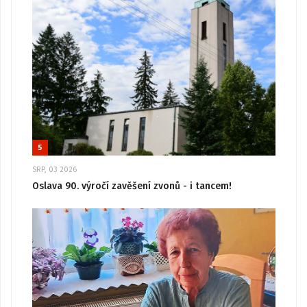
5
SRP, 03 2026
Oslava 90. výročí zavěšení zvonů - i tancem!