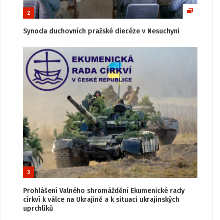
2
Synoda duchovních pražské diecéze v Nesuchyni
3
Prohlášení Valného shromáždění Ekumenické rady
církví k válce na Ukrajině a k situaci ukrajinských
uprchlíků