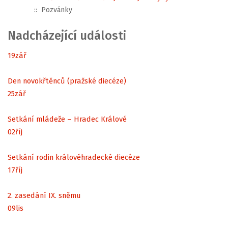
:: Pozvánky
Nadcházející události
19
zář
Den novokřtěnců (pražské diecéze)
25
zář
Setkání mládeže – Hradec Králové
02
říj
Setkání rodin královéhradecké diecéze
17
říj
2. zasedání IX. sněmu
09
lis