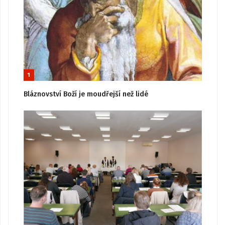
1
Bláznovství Boží je moudřejší než lidé