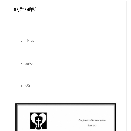
NEJČTENĚJŠÍ
TÝDEN
MĚSÍC
VŠE