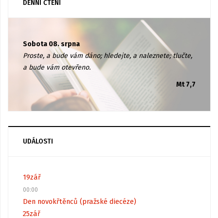
DENNÍ ČTENÍ
Sobota 08. srpna
Proste, a bude vám dáno; hledejte, a naleznete; tlučte,
a bude vám otevřeno.
Mt 7,7
UDÁLOSTI
19
zář
00:00
Den novokřtěnců (pražské diecéze)
25
zář