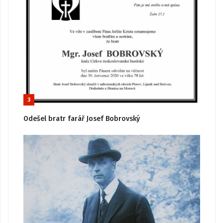
3
Odešel bratr farář Josef Bobrovský