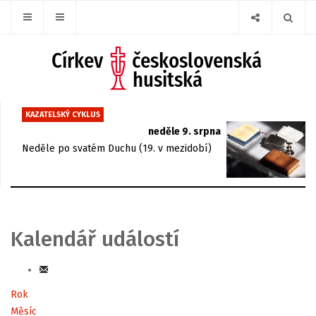
KAZATELSKÝ CYKLUS
neděle 9. srpna
Neděle po svatém Duchu (19. v mezidobí)
Kalendář událostí
Rok
Měsíc