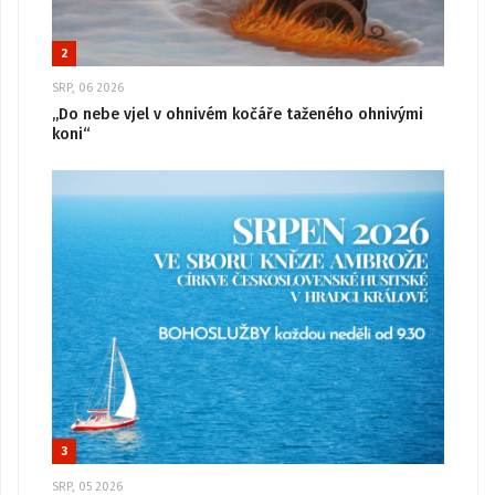
2
SRP, 06 2026
„Do nebe vjel v ohnivém kočáře taženého ohnivými
koni“
3
SRP, 05 2026