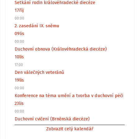
Setkání rodin královéhradecké diecéze
17
říj
00:00
2. zasedání IX. sněmu
09
lis
00:00
Duchovní obnova (Královéhradecká diecéze)
10
lis
17:00
Den válečných veteránů
19
lis
00:00
Konference na téma umění a tvorba v duchovní péči
23
lis
00:00
Duchovní cvičení (Brněnská diecéze)
Zobrazit celý kalendář