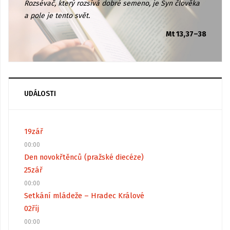
Rozsévač, který rozsívá dobré semeno, je Syn člověka
a pole je tento svět.
Mt 13,37–38
UDÁLOSTI
19
zář
00:00
Den novokřtěnců (pražské diecéze)
25
zář
00:00
Setkání mládeže – Hradec Králové
02
říj
00:00