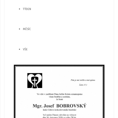
TÝDEN
MĚSÍC
VŠE