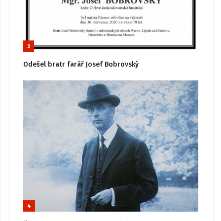
3
Odešel bratr farář Josef Bobrovský
4