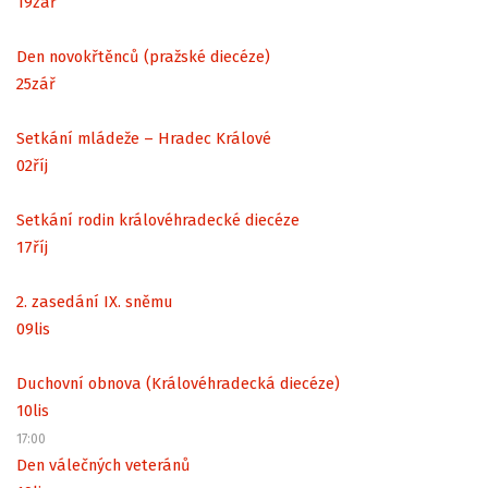
19
zář
Den novokřtěnců (pražské diecéze)
25
zář
Setkání mládeže – Hradec Králové
02
říj
Setkání rodin královéhradecké diecéze
17
říj
2. zasedání IX. sněmu
09
lis
Duchovní obnova (Královéhradecká diecéze)
10
lis
17:00
Den válečných veteránů