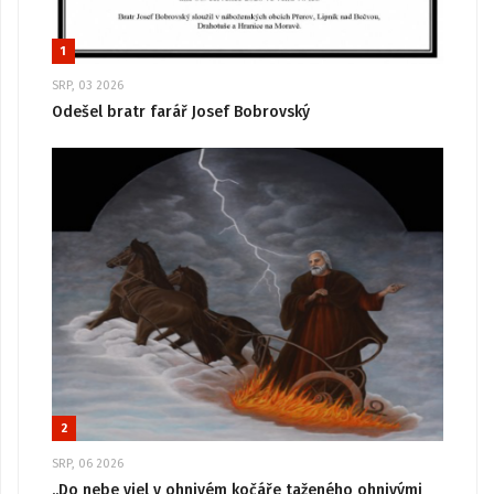
1
SRP, 03 2026
Odešel bratr farář Josef Bobrovský
2
SRP, 06 2026
„Do nebe vjel v ohnivém kočáře taženého ohnivými