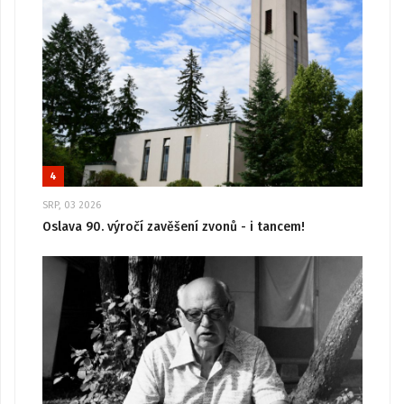
4
SRP, 03 2026
Oslava 90. výročí zavěšení zvonů - i tancem!