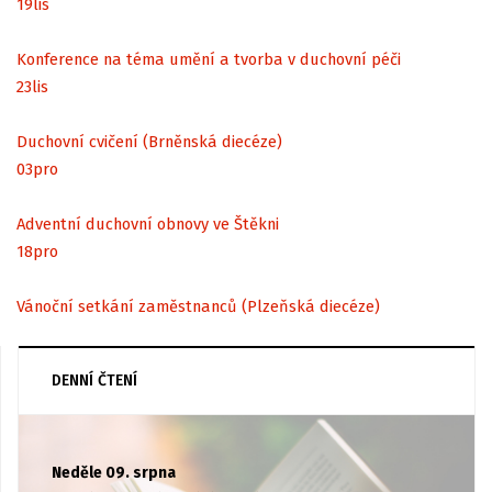
19
lis
Konference na téma umění a tvorba v duchovní péči
23
lis
Duchovní cvičení (Brněnská diecéze)
03
pro
Adventní duchovní obnovy ve Štěkni
18
pro
Vánoční setkání zaměstnanců (Plzeňská diecéze)
DENNÍ ČTENÍ
Neděle 09. srpna