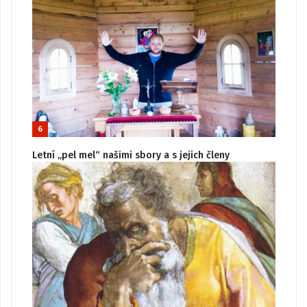
6
Letní „pel mel“ našimi sbory a s jejich členy