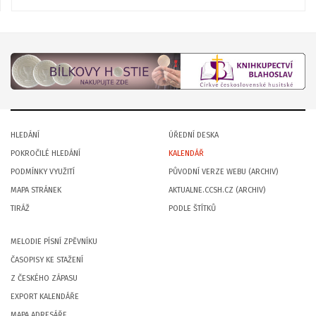
HLEDÁNÍ
ÚŘEDNÍ DESKA
POKROČILÉ HLEDÁNÍ
KALENDÁŘ
PODMÍNKY VYUŽITÍ
PŮVODNÍ VERZE WEBU (ARCHIV)
MAPA STRÁNEK
AKTUALNE.CCSH.CZ (ARCHIV)
TIRÁŽ
PODLE ŠTÍTKŮ
MELODIE PÍSNÍ ZPĚVNÍKU
ČASOPISY KE STAŽENÍ
Z ČESKÉHO ZÁPASU
EXPORT KALENDÁŘE
MAPA ADRESÁŘE