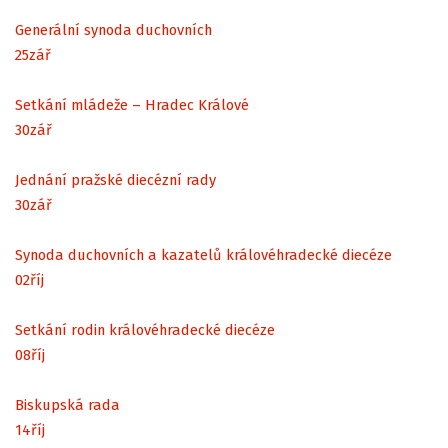
Generální synoda duchovních
25
zář
Setkání mládeže – Hradec Králové
30
zář
Jednání pražské diecézní rady
30
zář
Synoda duchovních a kazatelů královéhradecké diecéze
02
říj
Setkání rodin královéhradecké diecéze
08
říj
Biskupská rada
14
říj