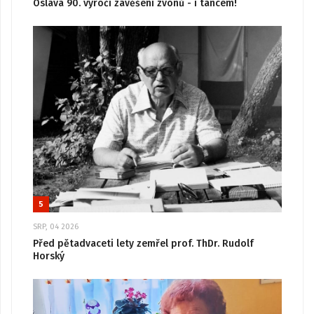
Oslava 90. výročí zavěšení zvonů - i tancem!
5
SRP, 04 2026
Před pětadvaceti lety zemřel prof. ThDr. Rudolf
Horský