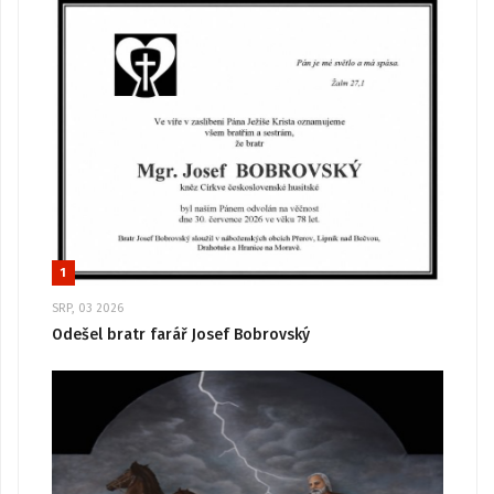
1
SRP, 03 2026
Odešel bratr farář Josef Bobrovský