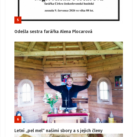
5
Odešla sestra farářka Alena Plocarová
6
Letní „pel mel“ našimi sbory a s jejich členy