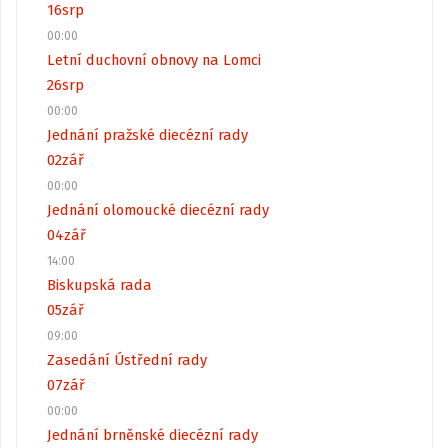
16
srp
00:00
Letní duchovní obnovy na Lomci
26
srp
00:00
Jednání pražské diecézní rady
02
zář
00:00
Jednání olomoucké diecézní rady
04
zář
14:00
Biskupská rada
05
zář
09:00
Zasedání Ústřední rady
07
zář
00:00
Jednání brněnské diecézní rady