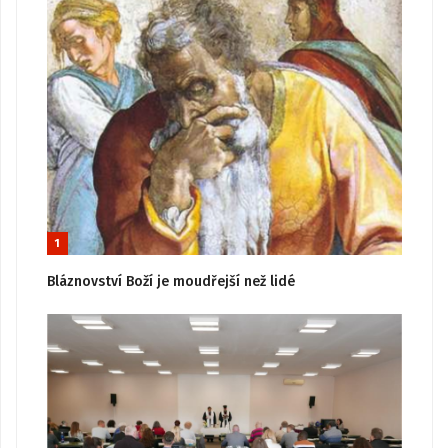
1
Bláznovství Boží je moudřejší než lidé