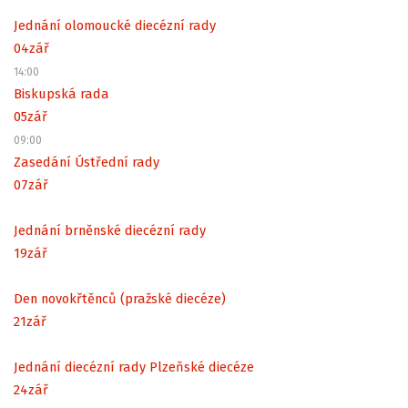
Jednání olomoucké diecézní rady
04
zář
14:00
Biskupská rada
05
zář
09:00
Zasedání Ústřední rady
07
zář
Jednání brněnské diecézní rady
19
zář
Den novokřtěnců (pražské diecéze)
21
zář
Jednání diecézní rady Plzeňské diecéze
24
zář