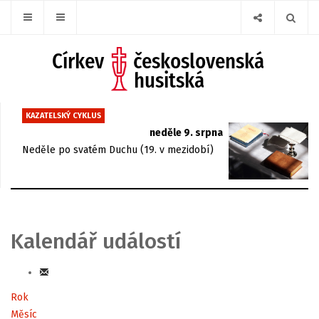
KAZATELSKÝ CYKLUS
neděle 9. srpna
Neděle po svatém Duchu (19. v mezidobí)
Kalendář událostí
Rok
Měsíc