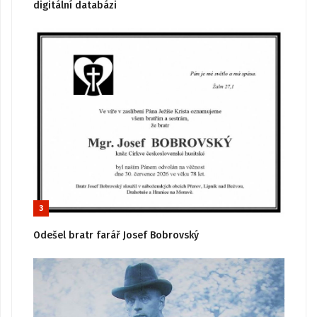
digitální databázi
3
Odešel bratr farář Josef Bobrovský