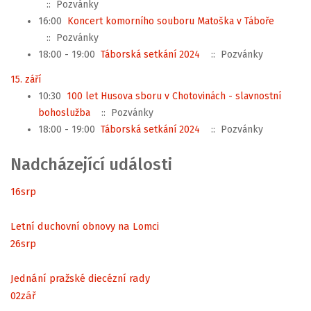
:: Pozvánky
16:00
Koncert komorního souboru Matoška v Táboře
:: Pozvánky
18:00 - 19:00
Táborská setkání 2024
:: Pozvánky
15. září
10:30
100 let Husova sboru v Chotovinách - slavnostní
bohoslužba
:: Pozvánky
18:00 - 19:00
Táborská setkání 2024
:: Pozvánky
Nadcházející události
16
srp
Letní duchovní obnovy na Lomci
26
srp
Jednání pražské diecézní rady
02
zář