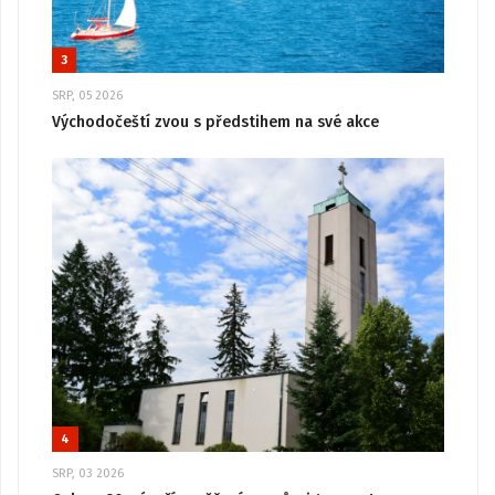
3
SRP, 05 2026
Východočeští zvou s předstihem na své akce
4
SRP, 03 2026