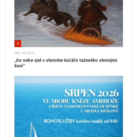
2
SRP, 06 2026
„Do nebe vjel v ohnivém kočáře taženého ohnivými
koni“