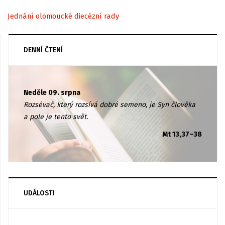
Jednání olomoucké diecézní rady
DENNÍ ČTENÍ
Neděle 09. srpna
Rozsévač, který rozsívá dobré semeno, je Syn člověka
a pole je tento svět.
Mt 13,37–38
UDÁLOSTI