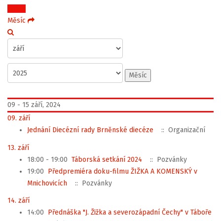
Týden
Měsíc
Měsíc
09 - 15 září, 2024
09. září
Jednání Diecézní rady Brněnské diecéze
:: Organizační
13. září
18:00 - 19:00
Táborská setkání 2024
:: Pozvánky
19:00
Předpremiéra doku-filmu ŽIŽKA A KOMENSKÝ v
Mnichovicích
:: Pozvánky
14. září
14:00
Přednáška "J. Žižka a severozápadní Čechy" v Táboře