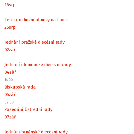
16
srp
Letní duchovní obnovy na Lomci
26
srp
Jednání pražské diecézní rady
02
zář
Jednání olomoucké diecézní rady
04
zář
14:00
Biskupská rada
05
zář
09:00
Zasedání Ústřední rady
07
zář
Jednání brněnské diecézní rady