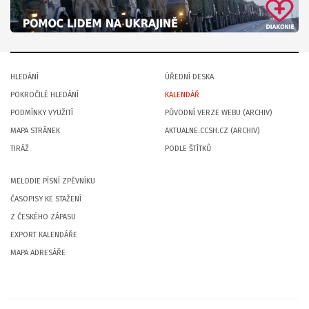
HLEDÁNÍ
ÚŘEDNÍ DESKA
POKROČILÉ HLEDÁNÍ
KALENDÁŘ
PODMÍNKY VYUŽITÍ
PŮVODNÍ VERZE WEBU (ARCHIV)
MAPA STRÁNEK
AKTUALNE.CCSH.CZ (ARCHIV)
TIRÁŽ
PODLE ŠTÍTKŮ
MELODIE PÍSNÍ ZPĚVNÍKU
ČASOPISY KE STAŽENÍ
Z ČESKÉHO ZÁPASU
EXPORT KALENDÁŘE
MAPA ADRESÁŘE