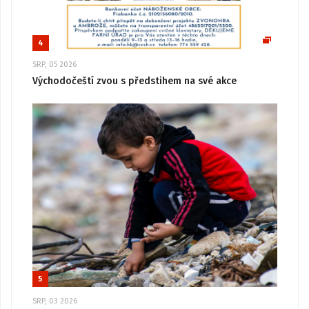
4
SRP, 05 2026
Východočeští zvou s předstihem na své akce
5
SRP, 03 2026