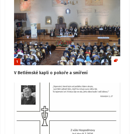
1
V Betlémské kapli o pokoře a smíření