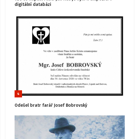
digitální databázi
4
Odešel bratr farář Josef Bobrovský