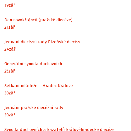
19
zář
Den novokřtěnců (pražské diecéze)
21
zář
Jednání diecézní rady Plzeňské diecéze
24
zář
Generální synoda duchovních
25
zář
Setkání mládeže – Hradec Králové
30
zář
Jednání pražské diecézní rady
30
zář
Synoda duchovních a kazatelů královéhradecké diecéze