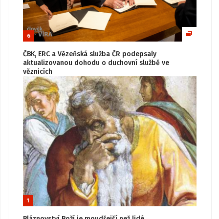
6
ČBK, ERC a Vězeňská služba ČR podepsaly
aktualizovanou dohodu o duchovní službě ve
věznicích
1
Bláznovství Boží je moudřejší než lidé