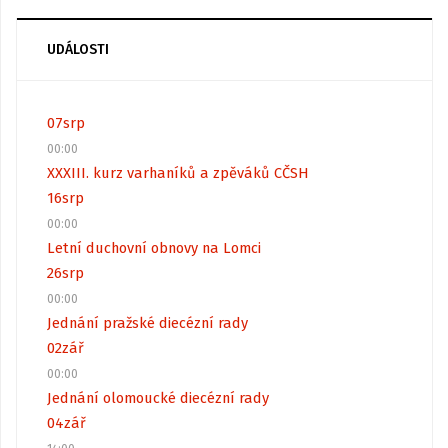
UDÁLOSTI
07
srp
00:00
XXXIII. kurz varhaníků a zpěváků CČSH
16
srp
00:00
Letní duchovní obnovy na Lomci
26
srp
00:00
Jednání pražské diecézní rady
02
zář
00:00
Jednání olomoucké diecézní rady
04
zář