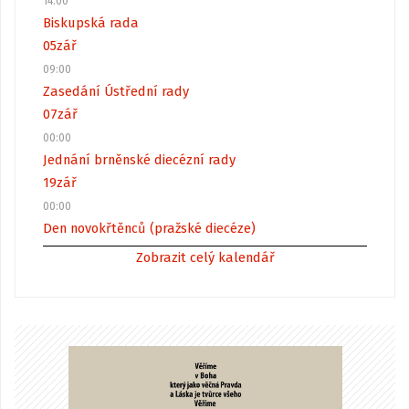
14:00
Biskupská rada
05
zář
09:00
Zasedání Ústřední rady
07
zář
00:00
Jednání brněnské diecézní rady
19
zář
00:00
Den novokřtěnců (pražské diecéze)
Zobrazit celý kalendář