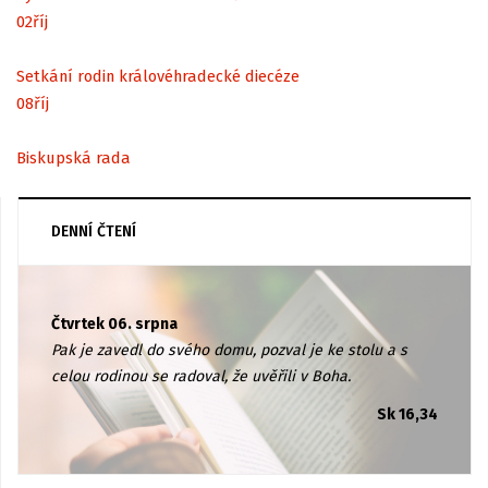
02
říj
Setkání rodin královéhradecké diecéze
08
říj
Biskupská rada
DENNÍ ČTENÍ
Čtvrtek 06. srpna
Pak je zavedl do svého domu, pozval je ke stolu a s
celou rodinou se radoval, že uvěřili v Boha.
Sk 16,34