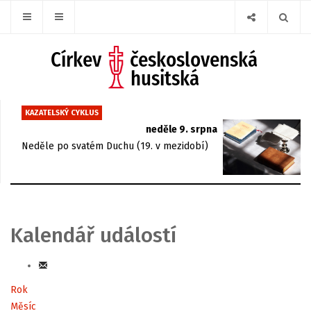
KAZATELSKÝ CYKLUS
neděle 9. srpna
Neděle po svatém Duchu (19. v mezidobí)
Kalendář událostí
Rok
Měsíc