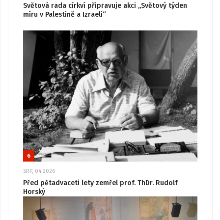
Světová rada církví připravuje akci „Světový týden
míru v Palestině a Izraeli“
6
SRP, 04 2026
Před pětadvaceti lety zemřel prof. ThDr. Rudolf
Horský