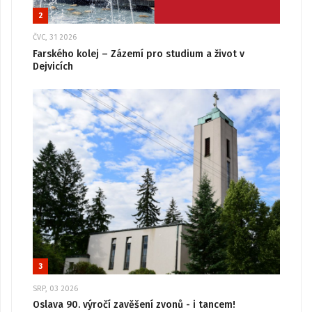
2
ČVC, 31 2026
Farského kolej – Zázemí pro studium a život v
Dejvicích
3
SRP, 03 2026
Oslava 90. výročí zavěšení zvonů - i tancem!