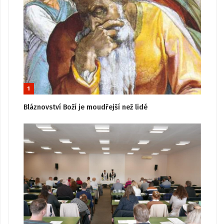
1
Bláznovství Boží je moudřejší než lidé