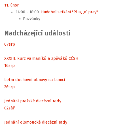
11. únor
14:00 - 18:00
Hudební setkání "Plug ‚n‘ pray"
:: Pozvánky
Nadcházející události
07
srp
XXXIII. kurz varhaníků a zpěváků CČSH
16
srp
Letní duchovní obnovy na Lomci
26
srp
Jednání pražské diecézní rady
02
zář
Jednání olomoucké diecézní rady