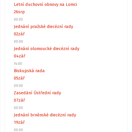
Letní duchovní obnovy na Lomci
26
srp
00:00
Jednání pražské diecézní rady
02
zář
00:00
Jednání olomoucké diecézní rady
04
zář
14:00
Biskupská rada
05
zář
09:00
Zasedání Ústřední rady
07
zář
00:00
Jednání brněnské diecézní rady
19
zář
00:00