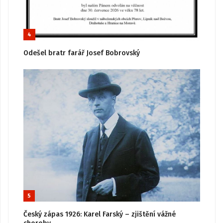
4
Odešel bratr farář Josef Bobrovský
5
Český zápas 1926: Karel Farský – zjištění vážné