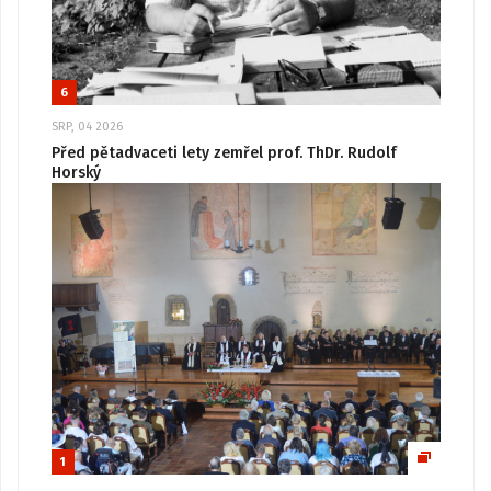
6
SRP, 04 2026
Před pětadvaceti lety zemřel prof. ThDr. Rudolf
Horský
1