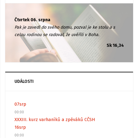
Čtvrtek 06. srpna
Pak je zavedl do svého domu, pozval je ke stolu a s
celou rodinou se radoval, že uvěřili v Boha.
Sk 16,34
UDÁLOSTI
07
srp
00:00
XXXIII. kurz varhaníků a zpěváků CČSH
16
srp
00:00