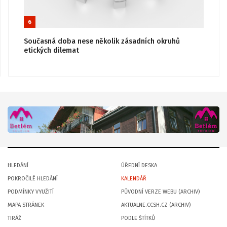
6
Současná doba nese několik zásadních okruhů
etických dilemat
HLEDÁNÍ
ÚŘEDNÍ DESKA
POKROČILÉ HLEDÁNÍ
KALENDÁŘ
PODMÍNKY VYUŽITÍ
PŮVODNÍ VERZE WEBU (ARCHIV)
MAPA STRÁNEK
AKTUALNE.CCSH.CZ (ARCHIV)
TIRÁŽ
PODLE ŠTÍTKŮ