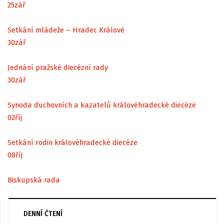
25
zář
Setkání mládeže – Hradec Králové
30
zář
Jednání pražské diecézní rady
30
zář
Synoda duchovních a kazatelů královéhradecké diecéze
02
říj
Setkání rodin královéhradecké diecéze
08
říj
Biskupská rada
DENNÍ ČTENÍ