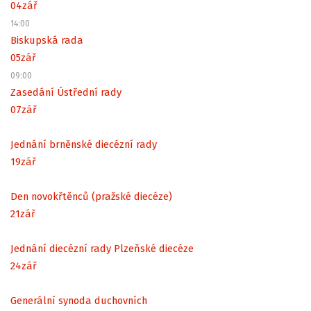
04
zář
14:00
Biskupská rada
05
zář
09:00
Zasedání Ústřední rady
07
zář
Jednání brněnské diecézní rady
19
zář
Den novokřtěnců (pražské diecéze)
21
zář
Jednání diecézní rady Plzeňské diecéze
24
zář
Generální synoda duchovních