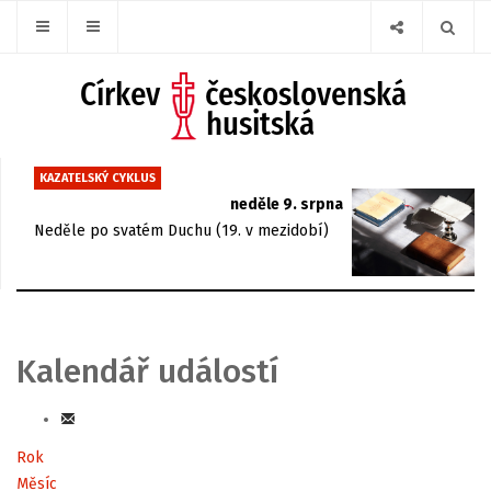
KAZATELSKÝ CYKLUS
neděle 9. srpna
Neděle po svatém Duchu (19. v mezidobí)
Kalendář událostí
Rok
Měsíc