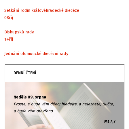
Setkání rodin královéhradecké diecéze
08
říj
Biskupská rada
14
říj
Jednání olomoucké diecézní rady
DENNÍ ČTENÍ
Neděle 09. srpna
Proste, a bude vám dáno; hledejte, a naleznete; tlučte,
a bude vám otevřeno.
Mt 7,7