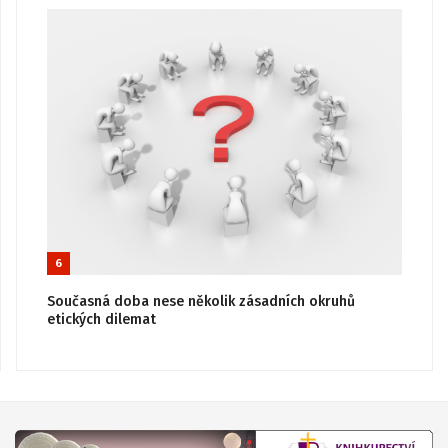
6
Současná doba nese několik zásadních okruhů
etických dilemat