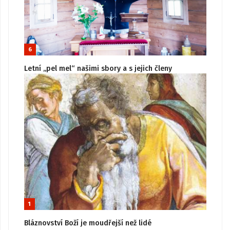
6
Letní „pel mel“ našimi sbory a s jejich členy
1
Bláznovství Boží je moudřejší než lidé