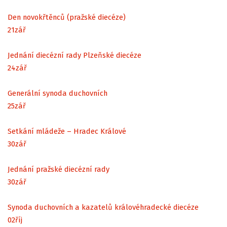
Den novokřtěnců (pražské diecéze)
21
zář
Jednání diecézní rady Plzeňské diecéze
24
zář
Generální synoda duchovních
25
zář
Setkání mládeže – Hradec Králové
30
zář
Jednání pražské diecézní rady
30
zář
Synoda duchovních a kazatelů královéhradecké diecéze
02
říj