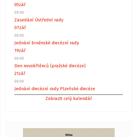
05
zář
09:00
Zasedání Ústřední rady
07
zář
00:00
Jednání brněnské diecézní rady
19
zář
00:00
Den novokřtěnců (pražské diecéze)
21
zář
00:00
Jednání diecézní rady Plzeňské diecéze
Zobrazit celý kalendář