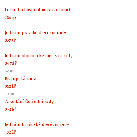
Letní duchovní obnovy na Lomci
26
srp
Jednání pražské diecézní rady
02
zář
Jednání olomoucké diecézní rady
04
zář
14:00
Biskupská rada
05
zář
09:00
Zasedání Ústřední rady
07
zář
Jednání brněnské diecézní rady
19
zář