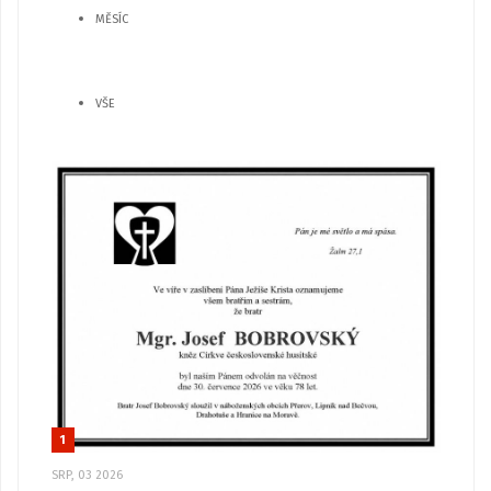
MĚSÍC
VŠE
1
SRP, 03 2026