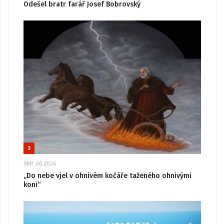
Odešel bratr farář Josef Bobrovský
2
SRP, 06 2026
„Do nebe vjel v ohnivém kočáře taženého ohnivými
koni“