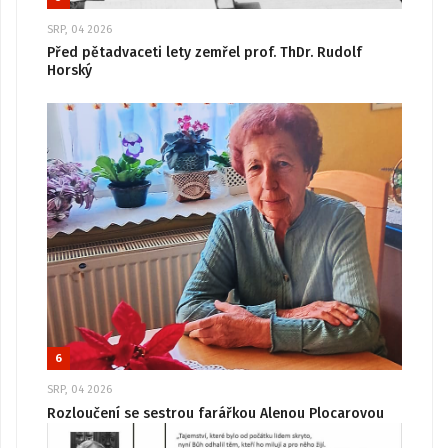
SRP, 04 2026
Před pětadvaceti lety zemřel prof. ThDr. Rudolf
Horský
6
SRP, 04 2026
Rozloučení se sestrou farářkou Alenou Plocarovou