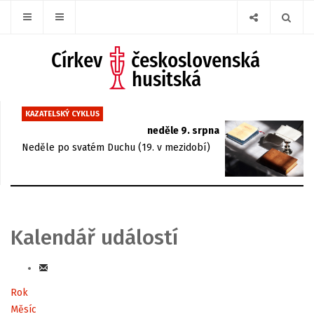
KAZATELSKÝ CYKLUS
neděle 9. srpna
Neděle po svatém Duchu (19. v mezidobí)
Kalendář událostí
Rok
Měsíc