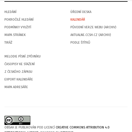
HLEDÁNÍ
ÚŘEDNÍ DESKA
POKROČILÉ HLEDÁNÍ
KALENDÁŘ
PODMÍNKY VYUŽITÍ
PŮVODNÍ VERZE WEBU (ARCHIV)
MAPA STRÁNEK
AKTUALNE.CCSH.CZ (ARCHIV)
TIRÁŽ
PODLE ŠTÍTKŮ
MELODIE PÍSNÍ ZPĚVNÍKU
ČASOPISY KE STAŽENÍ
Z ČESKÉHO ZÁPASU
EXPORT KALENDÁŘE
MAPA ADRESÁŘE
OBSAH JE PUBLIKOVÁN POD LICENCÍ
CREATIVE COMMONS ATTRIBUTION 4.0