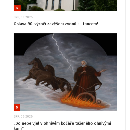
4
SRP, 03 2026
Oslava 90. výročí zavěšení zvonů - i tancem!
5
SRP, 06 2026
„Do nebe vjel v ohnivém kočáře taženého ohnivými
koni“