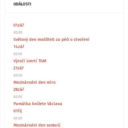
UDÁLOSTI
01
zář
00:00
Světový den modliteb za péči o stvoření
14
zář
00:00
Výročí úmrtí TGM
21
zář
00:00
Mezinárodní den míru
28
zář
00:00
Památka knížete Václava
01
říj
00:00
Mezinárodní den seniorů