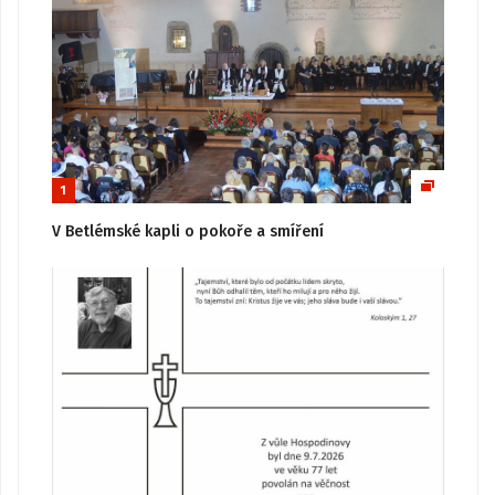
1
V Betlémské kapli o pokoře a smíření