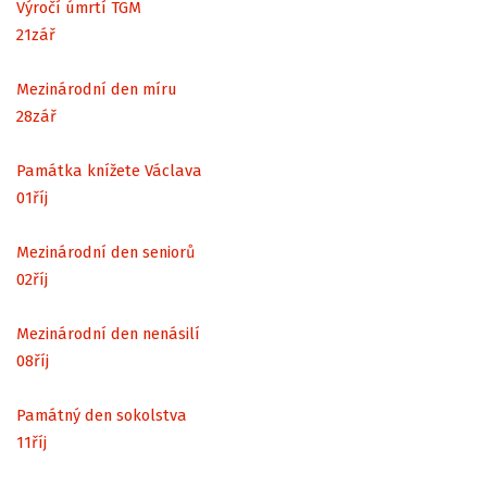
Výročí úmrtí TGM
21
zář
Mezinárodní den míru
28
zář
Památka knížete Václava
01
říj
Mezinárodní den seniorů
02
říj
Mezinárodní den nenásilí
08
říj
Památný den sokolstva
11
říj