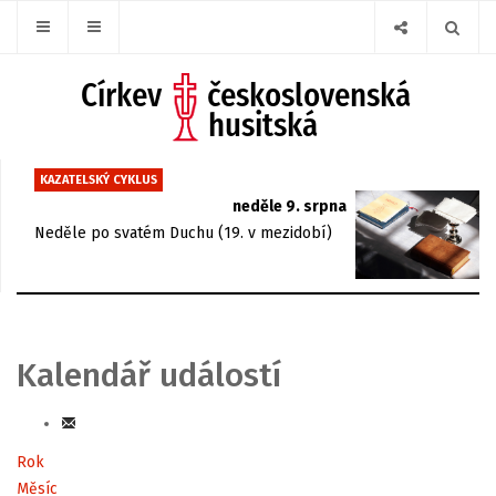
KAZATELSKÝ CYKLUS
neděle 9. srpna
Neděle po svatém Duchu (19. v mezidobí)
Kalendář událostí
Rok
Měsíc