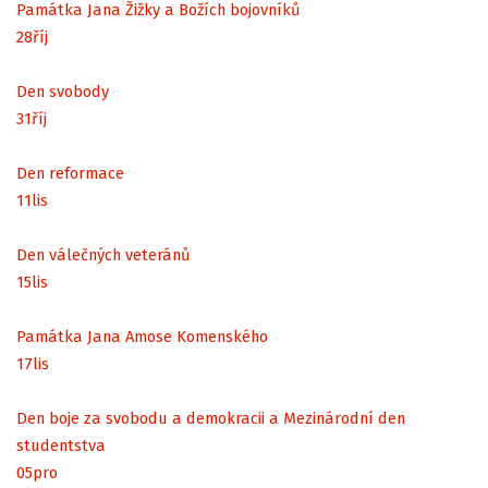
Památka Jana Žižky a Božích bojovníků
28
říj
Den svobody
31
říj
Den reformace
11
lis
Den válečných veteránů
15
lis
Památka Jana Amose Komenského
17
lis
Den boje za svobodu a demokracii a Mezinárodní den
studentstva
05
pro