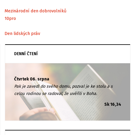
Mezinárodní den dobrovolníků
10
pro
Den lidských práv
DENNÍ ČTENÍ
Čtvrtek 06. srpna
Pak je zavedl do svého domu, pozval je ke stolu a s
celou rodinou se radoval, že uvěřili v Boha.
Sk 16,34