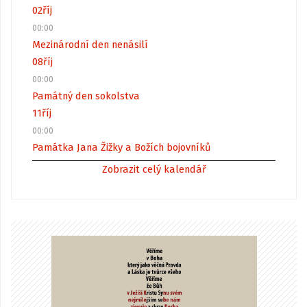
02
říj
00:00
Mezinárodní den nenásilí
08
říj
00:00
Památný den sokolstva
11
říj
00:00
Památka Jana Žižky a Božích bojovníků
Zobrazit celý kalendář