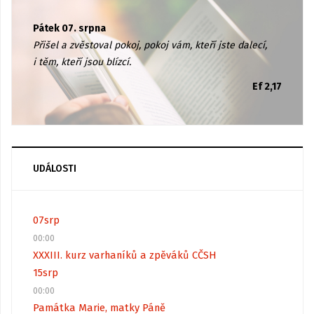
Pátek 07. srpna
Přišel a zvěstoval pokoj, pokoj vám, kteří jste dalecí,
i těm, kteří jsou blízcí.
Ef 2,17
UDÁLOSTI
07
srp
00:00
XXXIII. kurz varhaníků a zpěváků CČSH
15
srp
00:00
Památka Marie, matky Páně