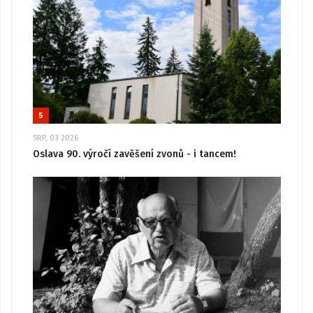
5
SRP, 03 2026
Oslava 90. výročí zavěšení zvonů - i tancem!