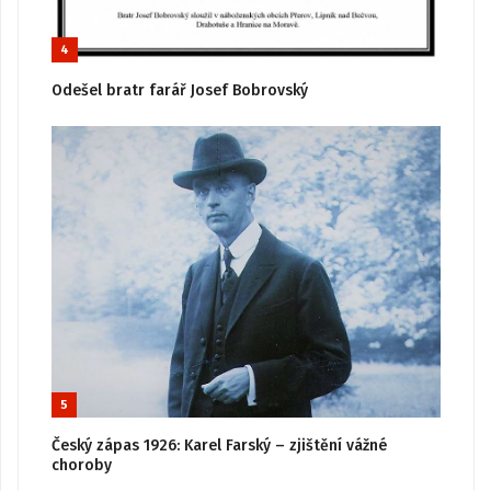
4
Odešel bratr farář Josef Bobrovský
5
Český zápas 1926: Karel Farský – zjištění vážné
choroby