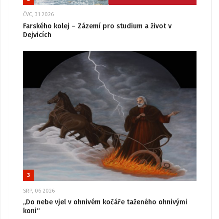
ČVC, 31 2026
Farského kolej – Zázemí pro studium a život v
Dejvicích
3
SRP, 06 2026
„Do nebe vjel v ohnivém kočáře taženého ohnivými
koni“