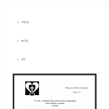
TÝDEN
MĚSÍC
VŠE