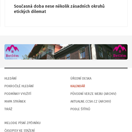
Současná doba nese několik zásadních okruhů
etických dilemat
HLEDÁNÍ
ÚŘEDNÍ DESKA
POKROČILÉ HLEDÁNÍ
KALENDÁŘ
PODMÍNKY VYUŽITÍ
PŮVODNÍ VERZE WEBU (ARCHIV)
MAPA STRÁNEK
AKTUALNE.CCSH.CZ (ARCHIV)
TIRÁŽ
PODLE ŠTÍTKŮ
MELODIE PÍSNÍ ZPĚVNÍKU
ČASOPISY KE STAŽENÍ