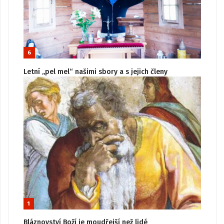
6
Letní „pel mel“ našimi sbory a s jejich členy
1
Bláznovství Boží je moudřejší než lidé