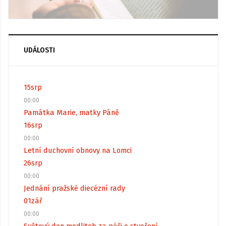
UDÁLOSTI
15
srp
00:00
Památka Marie, matky Páně
16
srp
00:00
Letní duchovní obnovy na Lomci
26
srp
00:00
Jednání pražské diecézní rady
01
zář
00:00