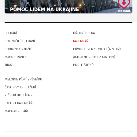
HLEDÁNÍ
ÚŘEDNÍ DESKA
POKROČILÉ HLEDÁNÍ
KALENDÁŘ
PODMÍNKY VYUŽITÍ
PŮVODNÍ VERZE WEBU (ARCHIV)
MAPA STRÁNEK
AKTUALNE.CCSH.CZ (ARCHIV)
TIRÁŽ
PODLE ŠTÍTKŮ
MELODIE PÍSNÍ ZPĚVNÍKU
ČASOPISY KE STAŽENÍ
Z ČESKÉHO ZÁPASU
EXPORT KALENDÁŘE
MAPA ADRESÁŘE