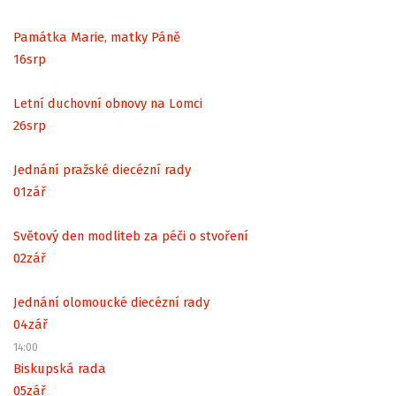
Památka Marie, matky Páně
16
srp
Letní duchovní obnovy na Lomci
26
srp
Jednání pražské diecézní rady
01
zář
Světový den modliteb za péči o stvoření
02
zář
Jednání olomoucké diecézní rady
04
zář
14:00
Biskupská rada
05
zář