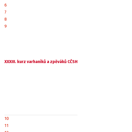
6
7
8
9
XXXIII. kurz varhaníků a zpěváků CČSH
10
11