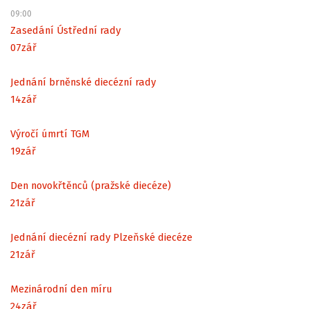
09:00
Zasedání Ústřední rady
07
zář
Jednání brněnské diecézní rady
14
zář
Výročí úmrtí TGM
19
zář
Den novokřtěnců (pražské diecéze)
21
zář
Jednání diecézní rady Plzeňské diecéze
21
zář
Mezinárodní den míru
24
zář