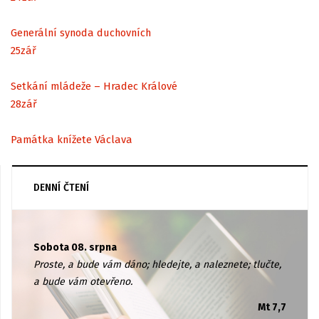
Generální synoda duchovních
25
zář
Setkání mládeže – Hradec Králové
28
zář
Památka knížete Václava
DENNÍ ČTENÍ
Sobota 08. srpna
Proste, a bude vám dáno; hledejte, a naleznete; tlučte,
a bude vám otevřeno.
Mt 7,7