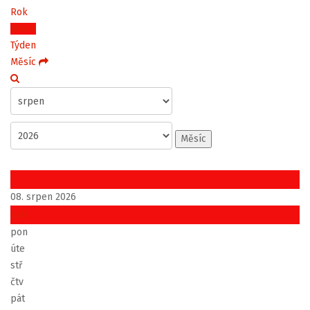
Rok
Měsíc
Týden
Měsíc
Měsíc
08. srpen 2026
září
pon
úte
stř
čtv
pát