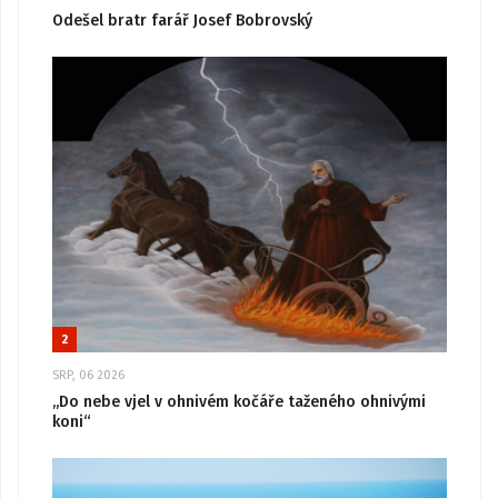
Odešel bratr farář Josef Bobrovský
2
SRP, 06 2026
„Do nebe vjel v ohnivém kočáře taženého ohnivými
koni“