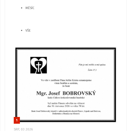
MĚSÍC
VŠE
1
SRP, 03 2026