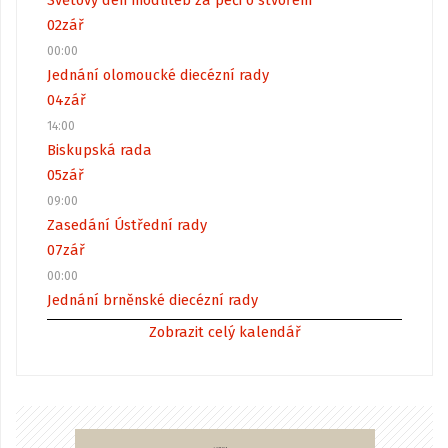
Světový den modliteb za péči o stvoření
02
zář
00:00
Jednání olomoucké diecézní rady
04
zář
14:00
Biskupská rada
05
zář
09:00
Zasedání Ústřední rady
07
zář
00:00
Jednání brněnské diecézní rady
Zobrazit celý kalendář