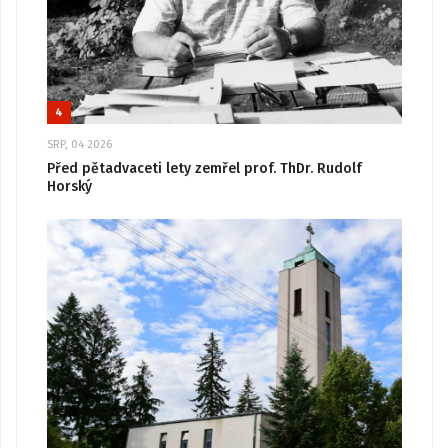
4
SRP, 04 2026
Před pětadvaceti lety zemřel prof. ThDr. Rudolf
Horský