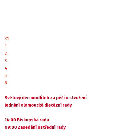
31
1
2
3
4
5
6
Světový den modliteb za péči o stvoření
Jednání olomoucké diecézní rady
14:00 Biskupská rada
09:00 Zasedání Ústřední rady