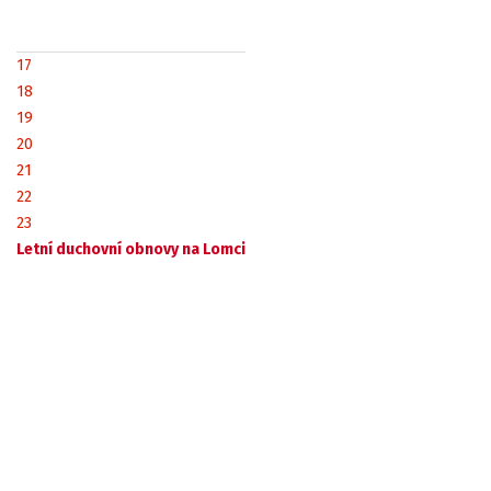
17
18
19
20
21
22
23
Letní duchovní obnovy na Lomci