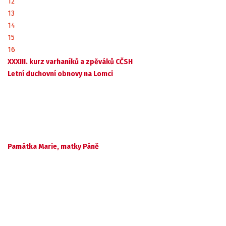
12
13
14
15
16
XXXIII. kurz varhaníků a zpěváků CČSH
Letní duchovní obnovy na Lomci
Památka Marie, matky Páně