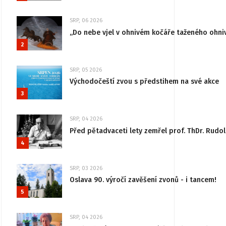
SRP, 06 2026
„Do nebe vjel v ohnivém kočáře taženého ohni
2
SRP, 05 2026
Východočeští zvou s předstihem na své akce
3
SRP, 04 2026
Před pětadvaceti lety zemřel prof. ThDr. Rudo
4
SRP, 03 2026
Oslava 90. výročí zavěšení zvonů - i tancem!
5
SRP, 04 2026