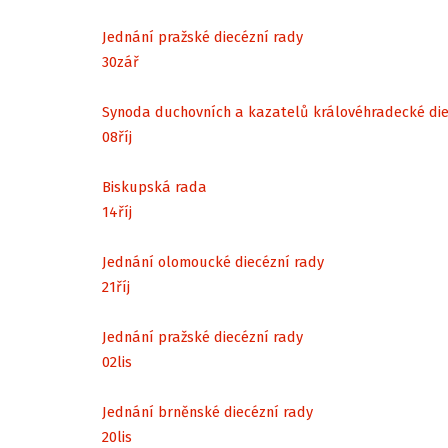
Jednání pražské diecézní rady
30
zář
Synoda duchovních a kazatelů královéhradecké di
08
říj
Biskupská rada
14
říj
Jednání olomoucké diecézní rady
21
říj
Jednání pražské diecézní rady
02
lis
Jednání brněnské diecézní rady
20
lis