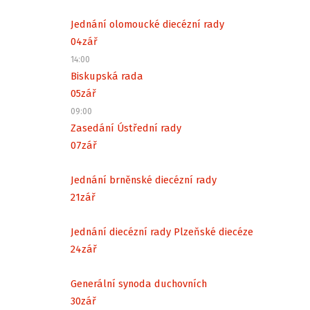
Jednání olomoucké diecézní rady
04
zář
14:00
Biskupská rada
05
zář
09:00
Zasedání Ústřední rady
07
zář
Jednání brněnské diecézní rady
21
zář
Jednání diecézní rady Plzeňské diecéze
24
zář
Generální synoda duchovních
30
zář