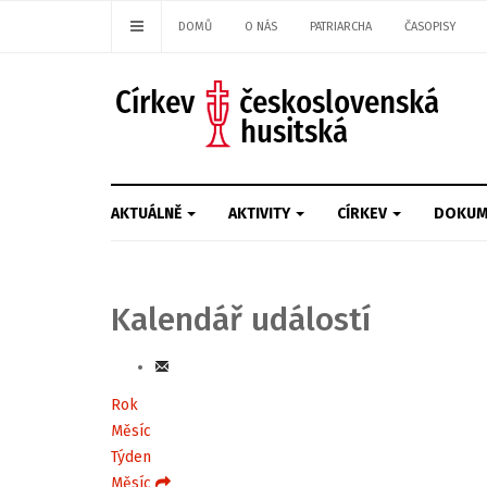
DOMŮ
O NÁS
PATRIARCHA
ČASOPISY
AKTUÁLNĚ
AKTIVITY
CÍRKEV
DOKUM
Kalendář událostí
Rok
Měsíc
Týden
Měsíc