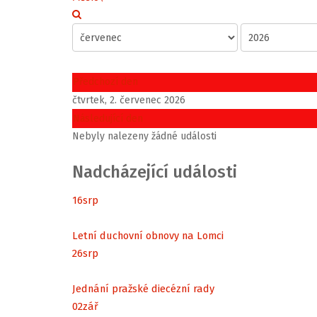
Předchozí den
čtvrtek, 2. červenec 2026
Následující den
Nebyly nalezeny žádné události
Nadcházející události
16
srp
Letní duchovní obnovy na Lomci
26
srp
Jednání pražské diecézní rady
02
zář