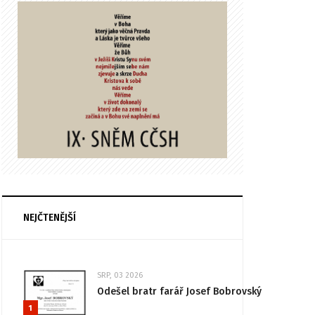
NEJČTENĚJŠÍ
SRP, 03 2026
Odešel bratr farář Josef Bobrovský
1