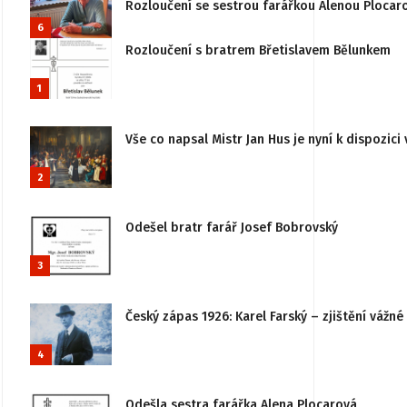
Rozloučení se sestrou farářkou Alenou Plocar
6
Rozloučení s bratrem Břetislavem Bělunkem
1
Vše co napsal Mistr Jan Hus je nyní k dispozici 
2
Odešel bratr farář Josef Bobrovský
3
Český zápas 1926: Karel Farský – zjištění vážn
4
Odešla sestra farářka Alena Plocarová