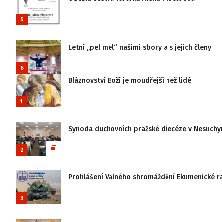
5
Letní „pel mel“ našimi sbory a s jejich členy
6
Bláznovství Boží je moudřejší než lidé
1
Synoda duchovních pražské diecéze v Nesuchy
2
Prohlášení Valného shromáždění Ekumenické rady
3