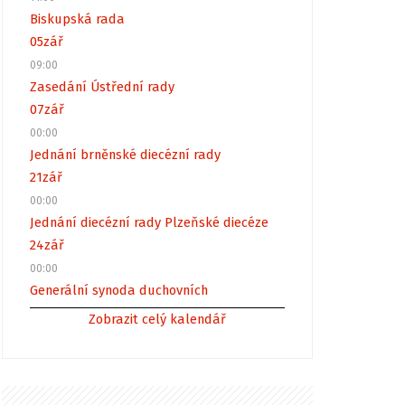
Biskupská rada
05
zář
09:00
Zasedání Ústřední rady
07
zář
00:00
Jednání brněnské diecézní rady
21
zář
00:00
Jednání diecézní rady Plzeňské diecéze
24
zář
00:00
Generální synoda duchovních
Zobrazit celý kalendář