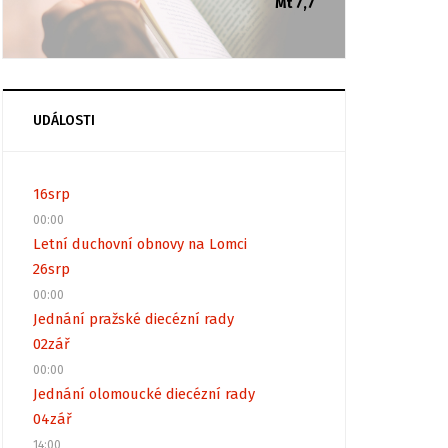
Mt 7,7
UDÁLOSTI
16
srp
00:00
Letní duchovní obnovy na Lomci
26
srp
00:00
Jednání pražské diecézní rady
02
zář
00:00
Jednání olomoucké diecézní rady
04
zář
14:00