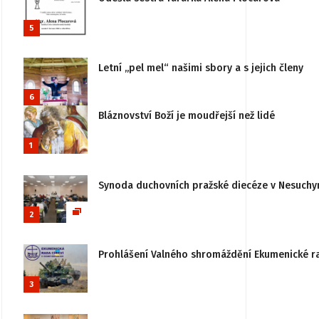
5
Letní „pel mel“ našimi sbory a s jejich členy
6
Bláznovství Boží je moudřejší než lidé
1
Synoda duchovních pražské diecéze v Nesuchy
2
Prohlášení Valného shromáždění Ekumenické rady
3