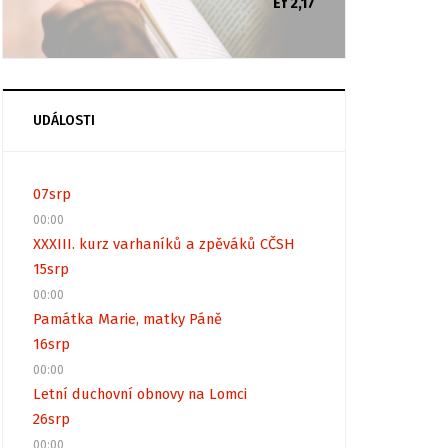
Ef 2,17
UDÁLOSTI
07
srp
00:00
XXXIII. kurz varhaníků a zpěváků CČSH
15
srp
00:00
Památka Marie, matky Páně
16
srp
00:00
Letní duchovní obnovy na Lomci
26
srp
00:00