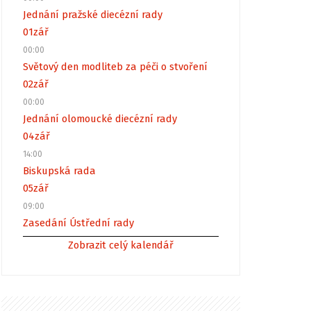
Jednání pražské diecézní rady
01
zář
00:00
Světový den modliteb za péči o stvoření
02
zář
00:00
Jednání olomoucké diecézní rady
04
zář
14:00
Biskupská rada
05
zář
09:00
Zasedání Ústřední rady
Zobrazit celý kalendář