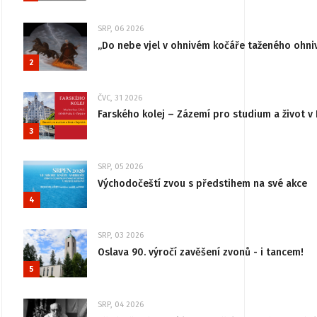
SRP, 06 2026
„Do nebe vjel v ohnivém kočáře taženého ohni
2
ČVC, 31 2026
Farského kolej – Zázemí pro studium a život v 
3
SRP, 05 2026
Východočeští zvou s předstihem na své akce
4
SRP, 03 2026
Oslava 90. výročí zavěšení zvonů - i tancem!
5
SRP, 04 2026