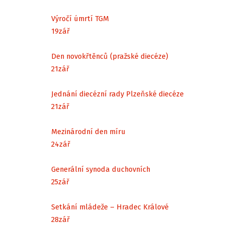
Výročí úmrtí TGM
19
zář
Den novokřtěnců (pražské diecéze)
21
zář
Jednání diecézní rady Plzeňské diecéze
21
zář
Mezinárodní den míru
24
zář
Generální synoda duchovních
25
zář
Setkání mládeže – Hradec Králové
28
zář