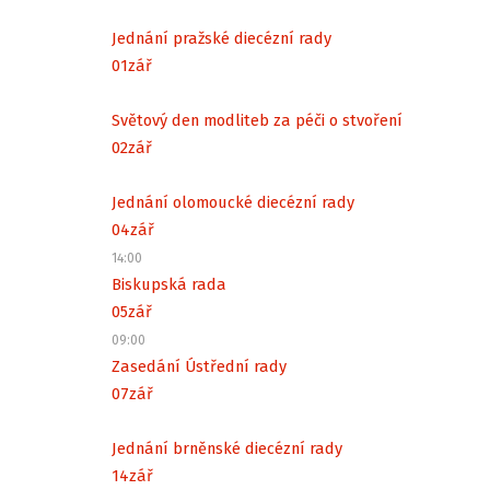
Jednání pražské diecézní rady
01
zář
Světový den modliteb za péči o stvoření
02
zář
Jednání olomoucké diecézní rady
04
zář
14:00
Biskupská rada
05
zář
09:00
Zasedání Ústřední rady
07
zář
Jednání brněnské diecézní rady
14
zář