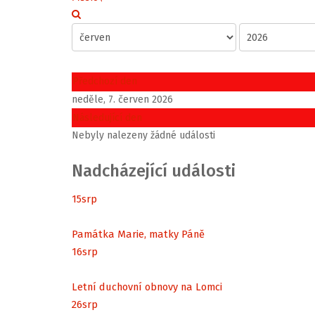
Předchozí den
neděle, 7. červen 2026
Následující den
Nebyly nalezeny žádné události
Nadcházející události
15
srp
Památka Marie, matky Páně
16
srp
Letní duchovní obnovy na Lomci
26
srp