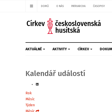
DOMŮ
O NÁS
PATRIARCHA
ČASOPISY
AKTUÁLNĚ
AKTIVITY
CÍRKEV
DOKUM
Kalendář událostí
Rok
Měsíc
Týden
Měsíc