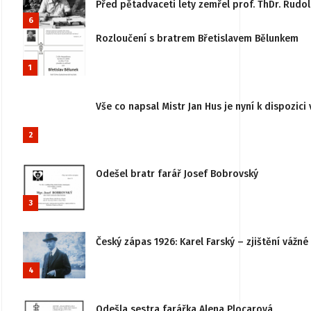
Před pětadvaceti lety zemřel prof. ThDr. Rudo
6
Rozloučení s bratrem Břetislavem Bělunkem
1
Vše co napsal Mistr Jan Hus je nyní k dispozici 
2
Odešel bratr farář Josef Bobrovský
3
Český zápas 1926: Karel Farský – zjištění vážn
4
Odešla sestra farářka Alena Plocarová