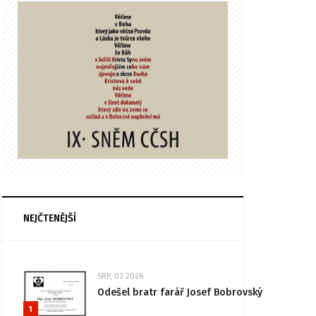
NEJČTENĚJŠÍ
SRP, 03 2026
Odešel bratr farář Josef Bobrovský
1