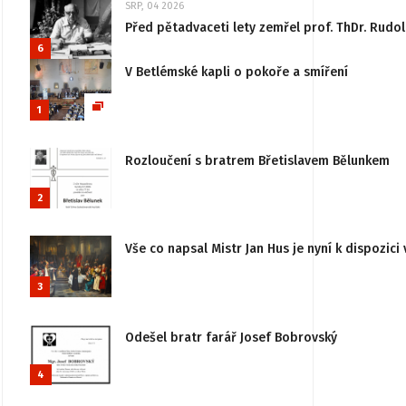
SRP, 04 2026
Před pětadvaceti lety zemřel prof. ThDr. Rudo
6
V Betlémské kapli o pokoře a smíření
1
Rozloučení s bratrem Břetislavem Bělunkem
2
Vše co napsal Mistr Jan Hus je nyní k dispozici 
3
Odešel bratr farář Josef Bobrovský
4