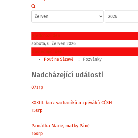
Předchozí den
sobota, 6. červen 2026
Následující den
Pouť na Sázavě
:: Pozvánky
Nadcházející události
07
srp
XXXIII. kurz varhaníků a zpěváků CČSH
15
srp
Památka Marie, matky Páně
16
srp