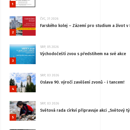
1
ČVC, 31 2026
Farského kolej – Zázemí pro studium a život v 
2
SRP, 05 2026
Východočeští zvou s předstihem na své akce
3
SRP, 03 2026
Oslava 90. výročí zavěšení zvonů - i tancem!
4
SRP, 03 2026
Světová rada církví připravuje akci „Světový tý
5