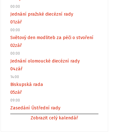
00:00
Jednání pražské diecézní rady
01
zář
00:00
Světový den modliteb za péči o stvoření
02
zář
00:00
Jednání olomoucké diecézní rady
04
zář
14:00
Biskupská rada
05
zář
09:00
Zasedání Ústřední rady
Zobrazit celý kalendář