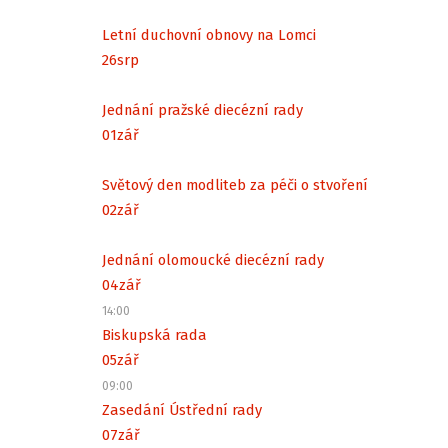
Letní duchovní obnovy na Lomci
26
srp
Jednání pražské diecézní rady
01
zář
Světový den modliteb za péči o stvoření
02
zář
Jednání olomoucké diecézní rady
04
zář
14:00
Biskupská rada
05
zář
09:00
Zasedání Ústřední rady
07
zář