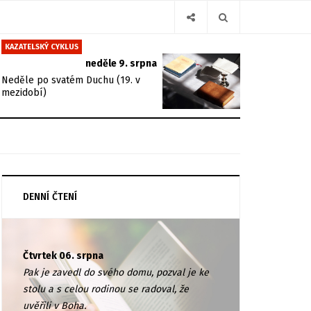
KAZATELSKÝ CYKLUS
neděle 9. srpna
Neděle po svatém Duchu (19. v
mezidobí)
DENNÍ ČTENÍ
Čtvrtek 06. srpna
Pak je zavedl do svého domu, pozval je ke
stolu a s celou rodinou se radoval, že
uvěřili v Boha.