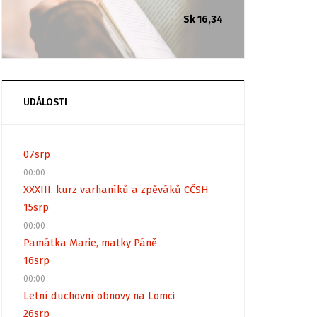
Sk 16,34
UDÁLOSTI
07
srp
00:00
XXXIII. kurz varhaníků a zpěváků CČSH
15
srp
00:00
Památka Marie, matky Páně
16
srp
00:00
Letní duchovní obnovy na Lomci
26
srp