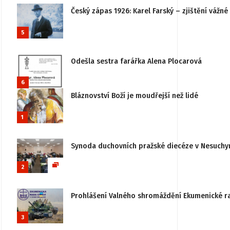
Český zápas 1926: Karel Farský – zjištění vážn
5
Odešla sestra farářka Alena Plocarová
6
Bláznovství Boží je moudřejší než lidé
1
Synoda duchovních pražské diecéze v Nesuchy
2
Prohlášení Valného shromáždění Ekumenické rady
3