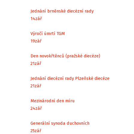
Jednání brněnské diecézní rady
14
zář
Výročí úmrtí TGM
19
zář
Den novokřtěnců (pražské diecéze)
21
zář
Jednání diecézní rady Plzeňské diecéze
21
zář
Mezinárodní den míru
24
zář
Generální synoda duchovních
25
zář