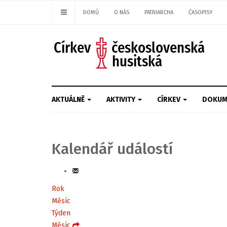
DOMŮ
O NÁS
PATRIARCHA
ČASOPISY
AKTUÁLNĚ
AKTIVITY
CÍRKEV
DOKUM
Kalendář událostí
Rok
Měsíc
Týden
Měsíc