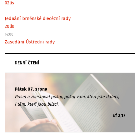
02
lis
Jednání brněnské diecézní rady
20
lis
14:00
Zasedání Ústřední rady
DENNÍ ČTENÍ
Pátek 07. srpna
Přišel a zvěstoval pokoj, pokoj vám, kteří jste dalecí,
i těm, kteří jsou blízcí.
Ef 2,17