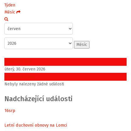
Týden
Měsíc
Měsíc
Předchozí den
úterý, 30. červen 2026
Následující den
Nebyly nalezeny žádné události
Nadcházející události
16
srp
Letní duchovní obnovy na Lomci