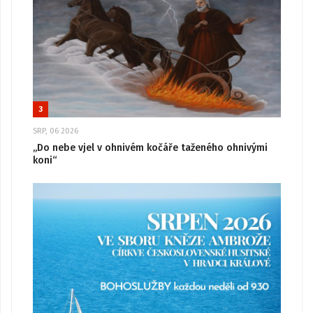
3
SRP, 06 2026
„Do nebe vjel v ohnivém kočáře taženého ohnivými
koni“