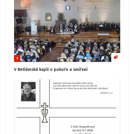
1
V Betlémské kapli o pokoře a smíření