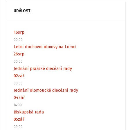
UDÁLOSTI
16
srp
00:00
Letní duchovní obnovy na Lomci
26
srp
00:00
Jednání pražské diecézní rady
02
zář
00:00
Jednání olomoucké diecézní rady
04
zář
14:00
Biskupská rada
05
zář
09:00