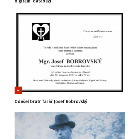
digitální databázi
4
Odešel bratr farář Josef Bobrovský