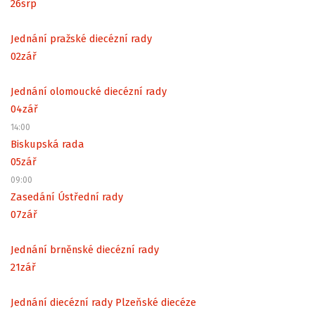
26
srp
Jednání pražské diecézní rady
02
zář
Jednání olomoucké diecézní rady
04
zář
14:00
Biskupská rada
05
zář
09:00
Zasedání Ústřední rady
07
zář
Jednání brněnské diecézní rady
21
zář
Jednání diecézní rady Plzeňské diecéze