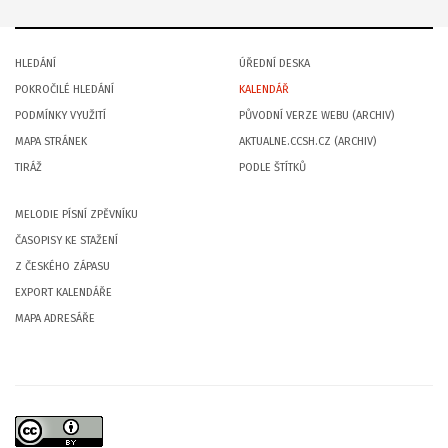
HLEDÁNÍ
ÚŘEDNÍ DESKA
POKROČILÉ HLEDÁNÍ
KALENDÁŘ
PODMÍNKY VYUŽITÍ
PŮVODNÍ VERZE WEBU (ARCHIV)
MAPA STRÁNEK
AKTUALNE.CCSH.CZ (ARCHIV)
TIRÁŽ
PODLE ŠTÍTKŮ
MELODIE PÍSNÍ ZPĚVNÍKU
ČASOPISY KE STAŽENÍ
Z ČESKÉHO ZÁPASU
EXPORT KALENDÁŘE
MAPA ADRESÁŘE