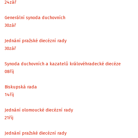
24
zář
Generální synoda duchovních
30
zář
Jednání pražské diecézní rady
30
zář
Synoda duchovních a kazatelů královéhradecké diecéze
08
říj
Biskupská rada
14
říj
Jednání olomoucké diecézní rady
21
říj
Jednání pražské diecézní rady