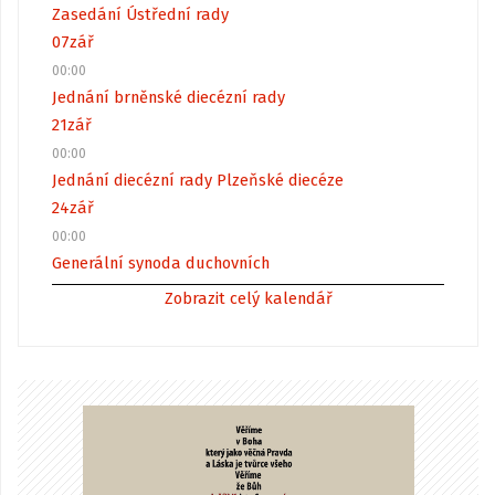
Zasedání Ústřední rady
07
zář
00:00
Jednání brněnské diecézní rady
21
zář
00:00
Jednání diecézní rady Plzeňské diecéze
24
zář
00:00
Generální synoda duchovních
Zobrazit celý kalendář