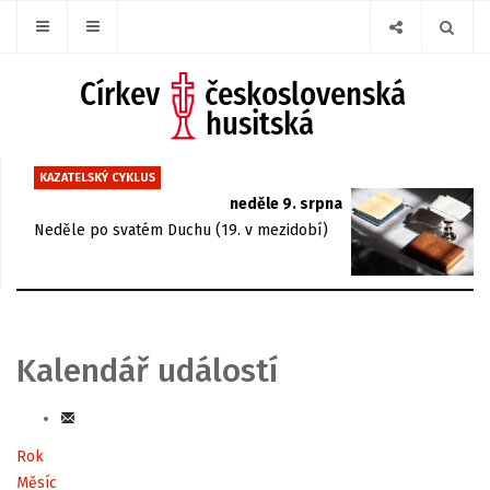
KAZATELSKÝ CYKLUS
neděle 9. srpna
Neděle po svatém Duchu (19. v mezidobí)
Kalendář událostí
Rok
Měsíc