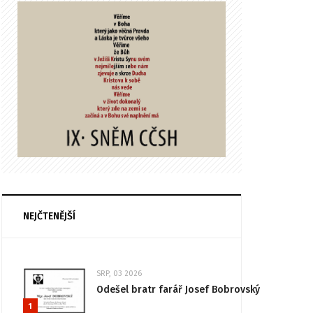
NEJČTENĚJŠÍ
SRP, 03 2026
Odešel bratr farář Josef Bobrovský
1