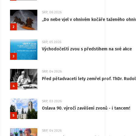
SRP, 06 2026
„Do nebe vjel v ohnivém kočáře taženého ohni
2
SRP, 05 2026
Východočeští zvou s předstihem na své akce
3
SRP, 04 2026
Před pětadvaceti lety zemřel prof. ThDr. Rudo
4
SRP, 03 2026
Oslava 90. výročí zavěšení zvonů - i tancem!
5
SRP, 04 2026