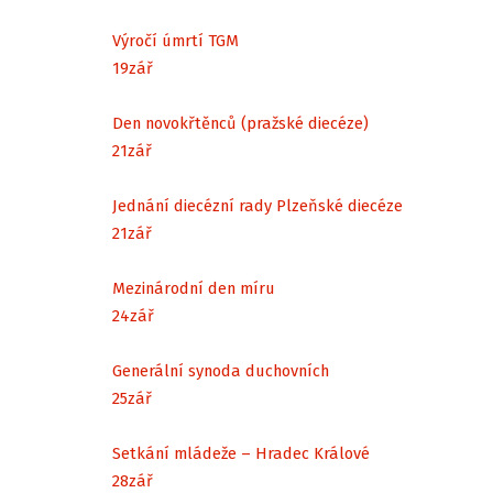
Výročí úmrtí TGM
19
zář
Den novokřtěnců (pražské diecéze)
21
zář
Jednání diecézní rady Plzeňské diecéze
21
zář
Mezinárodní den míru
24
zář
Generální synoda duchovních
25
zář
Setkání mládeže – Hradec Králové
28
zář