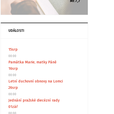
Mt 7,7
UDÁLOSTI
15
srp
00:00
Památka Marie, matky Páně
16
srp
00:00
Letní duchovní obnovy na Lomci
26
srp
00:00
Jednání pražské diecézní rady
01
zář
00:00