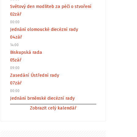
Světový den modliteb za péči o stvoření
02
zář
00:00
Jednání olomoucké diecézní rady
04
zář
14:00
Biskupská rada
05
zář
09:00
Zasedání Ústřední rady
07
zář
00:00
Jednání brněnské diecézní rady
Zobrazit celý kalendář