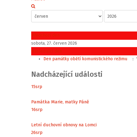
Předchozí den
sobota, 27. červen 2026
Následující den
Den památky obětí komunistického režimu
:: 
Nadcházející události
15
srp
Památka Marie, matky Páně
16
srp
Letní duchovní obnovy na Lomci
26
srp