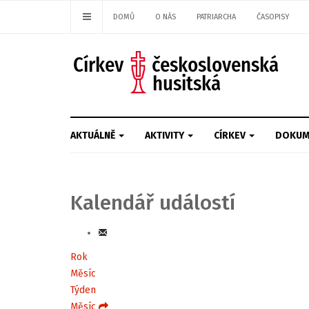
DOMŮ
O NÁS
PATRIARCHA
ČASOPISY
AKTUÁLNĚ
AKTIVITY
CÍRKEV
DOKUM
Kalendář událostí
Rok
Měsíc
Týden
Měsíc