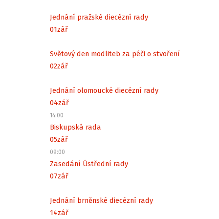
Jednání pražské diecézní rady
01
zář
Světový den modliteb za péči o stvoření
02
zář
Jednání olomoucké diecézní rady
04
zář
14:00
Biskupská rada
05
zář
09:00
Zasedání Ústřední rady
07
zář
Jednání brněnské diecézní rady
14
zář