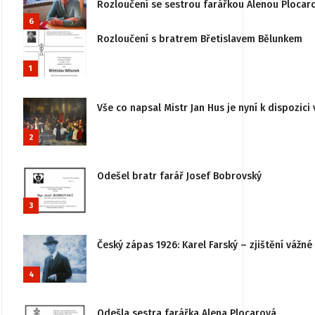
Rozloučení se sestrou farářkou Alenou Plocar
6
Rozloučení s bratrem Břetislavem Bělunkem
1
Vše co napsal Mistr Jan Hus je nyní k dispozici 
2
Odešel bratr farář Josef Bobrovský
3
Český zápas 1926: Karel Farský – zjištění vážn
4
Odešla sestra farářka Alena Plocarová