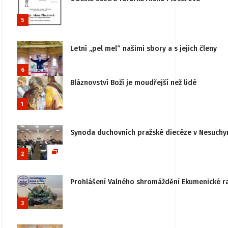
5
Letní „pel mel“ našimi sbory a s jejich členy
6
Bláznovství Boží je moudřejší než lidé
1
Synoda duchovních pražské diecéze v Nesuchy
2
Prohlášení Valného shromáždění Ekumenické rady
3