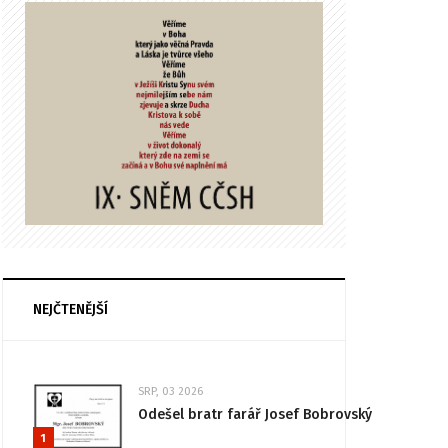
NEJČTENĚJŠÍ
SRP, 03 2026
Odešel bratr farář Josef Bobrovský
1