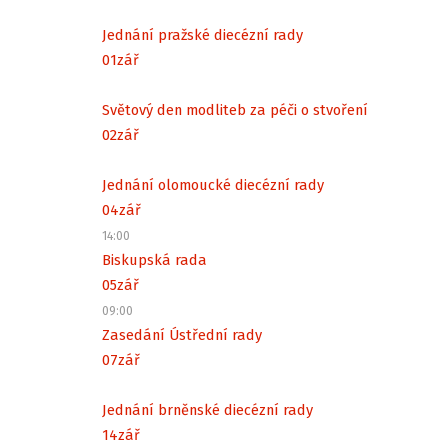
Jednání pražské diecézní rady
01
zář
Světový den modliteb za péči o stvoření
02
zář
Jednání olomoucké diecézní rady
04
zář
14:00
Biskupská rada
05
zář
09:00
Zasedání Ústřední rady
07
zář
Jednání brněnské diecézní rady
14
zář