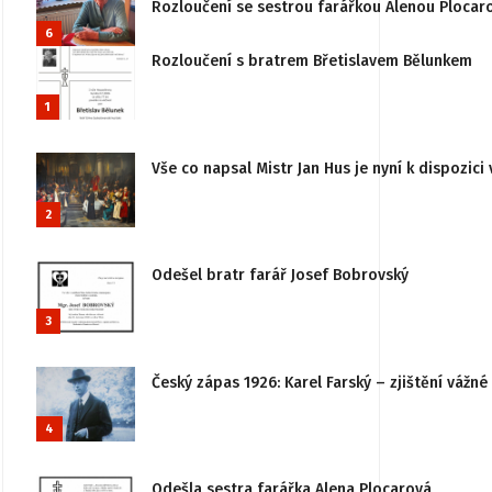
Rozloučení se sestrou farářkou Alenou Plocar
6
Rozloučení s bratrem Břetislavem Bělunkem
1
Vše co napsal Mistr Jan Hus je nyní k dispozici 
2
Odešel bratr farář Josef Bobrovský
3
Český zápas 1926: Karel Farský – zjištění vážn
4
Odešla sestra farářka Alena Plocarová