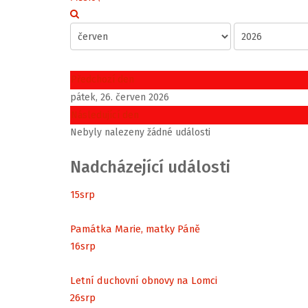
Předchozí den
pátek, 26. červen 2026
Následující den
Nebyly nalezeny žádné události
Nadcházející události
15
srp
Památka Marie, matky Páně
16
srp
Letní duchovní obnovy na Lomci
26
srp