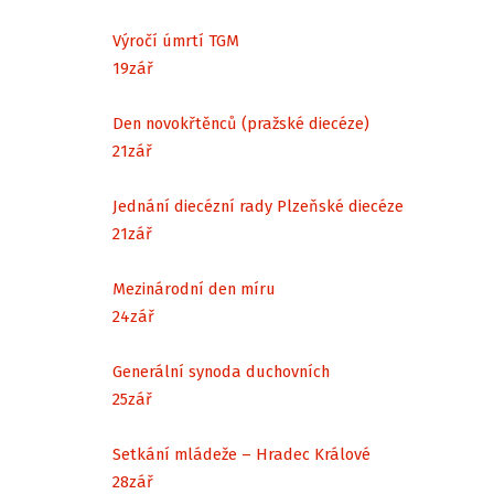
Výročí úmrtí TGM
19
zář
Den novokřtěnců (pražské diecéze)
21
zář
Jednání diecézní rady Plzeňské diecéze
21
zář
Mezinárodní den míru
24
zář
Generální synoda duchovních
25
zář
Setkání mládeže – Hradec Králové
28
zář