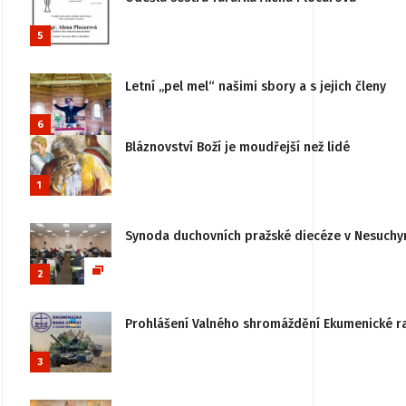
5
Letní „pel mel“ našimi sbory a s jejich členy
6
Bláznovství Boží je moudřejší než lidé
1
Synoda duchovních pražské diecéze v Nesuchy
2
Prohlášení Valného shromáždění Ekumenické rady
3