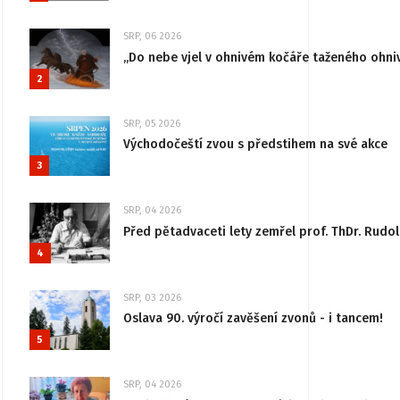
SRP, 06 2026
„Do nebe vjel v ohnivém kočáře taženého ohni
2
SRP, 05 2026
Východočeští zvou s předstihem na své akce
3
SRP, 04 2026
Před pětadvaceti lety zemřel prof. ThDr. Rudo
4
SRP, 03 2026
Oslava 90. výročí zavěšení zvonů - i tancem!
5
SRP, 04 2026