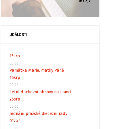
Mt 7,7
UDÁLOSTI
15
srp
00:00
Památka Marie, matky Páně
16
srp
00:00
Letní duchovní obnovy na Lomci
26
srp
00:00
Jednání pražské diecézní rady
01
zář
00:00