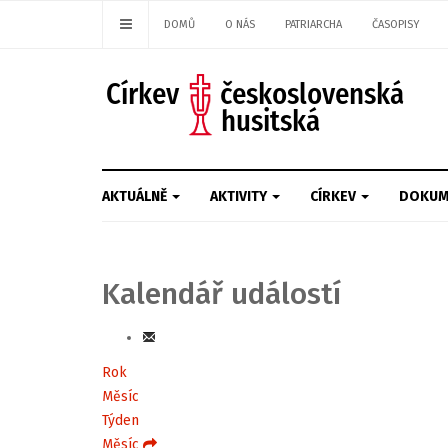
DOMŮ
O NÁS
PATRIARCHA
ČASOPISY
AKTUÁLNĚ
AKTIVITY
CÍRKEV
DOKUM
Kalendář událostí
Rok
Měsíc
Týden
Měsíc