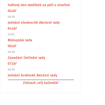
Světový den modliteb za péči o stvoření
02
zář
00:00
Jednání olomoucké diecézní rady
04
zář
14:00
Biskupská rada
05
zář
09:00
Zasedání Ústřední rady
07
zář
00:00
Jednání brněnské diecézní rady
Zobrazit celý kalendář