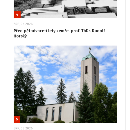
4
SRP, 04 2026
Před pětadvaceti lety zemřel prof. ThDr. Rudolf
Horský
5
SRP, 03 2026