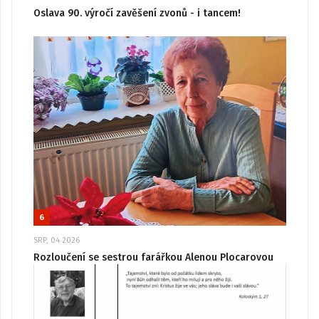
Oslava 90. výročí zavěšení zvonů - i tancem!
6
SRP, 04 2026
Rozloučení se sestrou farářkou Alenou Plocarovou