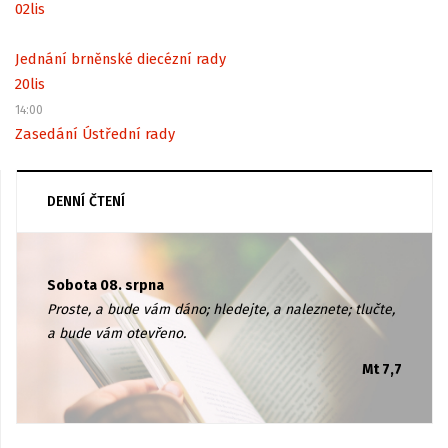
02
lis
Jednání brněnské diecézní rady
20
lis
14:00
Zasedání Ústřední rady
DENNÍ ČTENÍ
Sobota 08. srpna
Proste, a bude vám dáno; hledejte, a naleznete; tlučte,
a bude vám otevřeno.
Mt 7,7