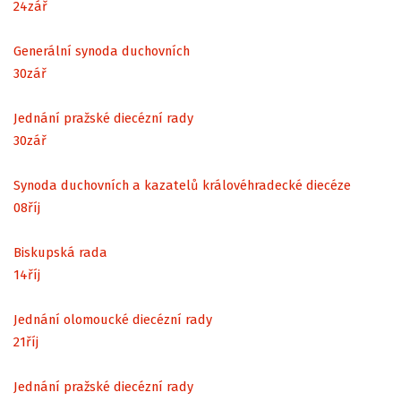
24
zář
Generální synoda duchovních
30
zář
Jednání pražské diecézní rady
30
zář
Synoda duchovních a kazatelů královéhradecké diecéze
08
říj
Biskupská rada
14
říj
Jednání olomoucké diecézní rady
21
říj
Jednání pražské diecézní rady