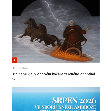
2
SRP, 06 2026
„Do nebe vjel v ohnivém kočáře taženého ohnivými
koni“