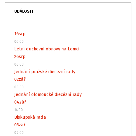
UDÁLOSTI
16
srp
00:00
Letní duchovní obnovy na Lomci
26
srp
00:00
Jednání pražské diecézní rady
02
zář
00:00
Jednání olomoucké diecézní rady
04
zář
14:00
Biskupská rada
05
zář
09:00