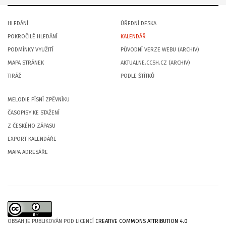
HLEDÁNÍ
ÚŘEDNÍ DESKA
POKROČILÉ HLEDÁNÍ
KALENDÁŘ
PODMÍNKY VYUŽITÍ
PŮVODNÍ VERZE WEBU (ARCHIV)
MAPA STRÁNEK
AKTUALNE.CCSH.CZ (ARCHIV)
TIRÁŽ
PODLE ŠTÍTKŮ
MELODIE PÍSNÍ ZPĚVNÍKU
ČASOPISY KE STAŽENÍ
Z ČESKÉHO ZÁPASU
EXPORT KALENDÁŘE
MAPA ADRESÁŘE
OBSAH JE PUBLIKOVÁN POD LICENCÍ
CREATIVE COMMONS ATTRIBUTION 4.0