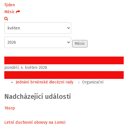
Týden
Měsíc
Měsíc
Předchozí den
pondělí, 4. květen 2026
Následující den
Jednání brněnské diecézní rady
:: Organizační
Nadcházející události
16
srp
Letní duchovní obnovy na Lomci