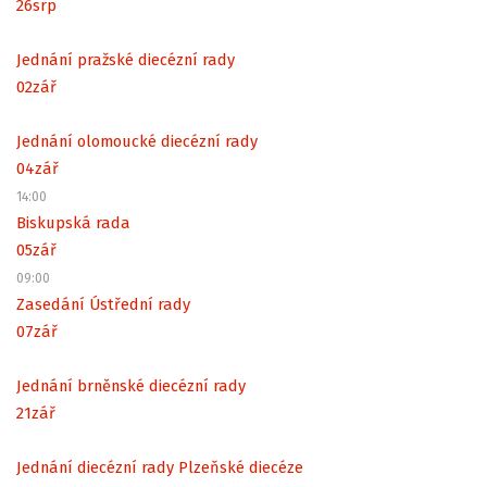
26
srp
Jednání pražské diecézní rady
02
zář
Jednání olomoucké diecézní rady
04
zář
14:00
Biskupská rada
05
zář
09:00
Zasedání Ústřední rady
07
zář
Jednání brněnské diecézní rady
21
zář
Jednání diecézní rady Plzeňské diecéze