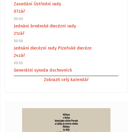
Zasedání Ústřední rady
07
zář
00:00
Jednání brněnské diecézní rady
21
zář
00:00
Jednání diecézní rady Plzeňské diecéze
24
zář
00:00
Generální synoda duchovních
Zobrazit celý kalendář