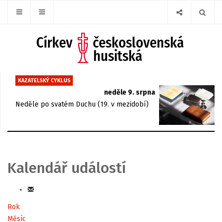
KAZATELSKÝ CYKLUS
neděle 9. srpna
Neděle po svatém Duchu (19. v mezidobí)
Kalendář událostí
Rok
Měsíc