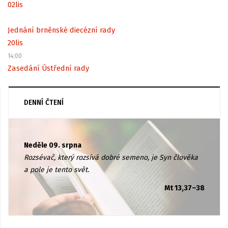
02
lis
Jednání brněnské diecézní rady
20
lis
14:00
Zasedání Ústřední rady
DENNÍ ČTENÍ
Neděle 09. srpna
Rozsévač, který rozsívá dobré semeno, je Syn člověka
a pole je tento svět.
Mt 13,37–38