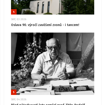
4
SRP, 03 2026
Oslava 90. výročí zavěšení zvonů - i tancem!
5
SRP, 04 2026