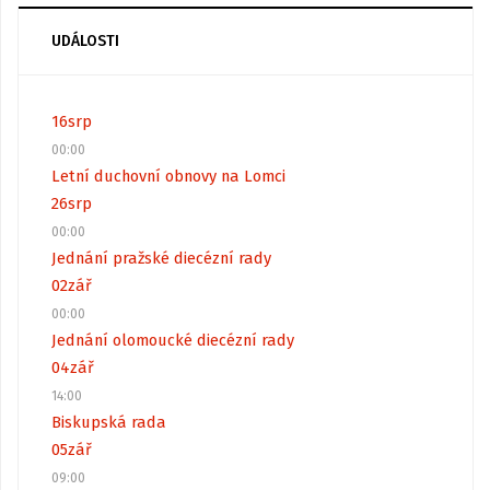
UDÁLOSTI
16
srp
00:00
Letní duchovní obnovy na Lomci
26
srp
00:00
Jednání pražské diecézní rady
02
zář
00:00
Jednání olomoucké diecézní rady
04
zář
14:00
Biskupská rada
05
zář
09:00