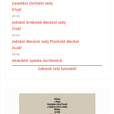
Zasedání Ústřední rady
07
zář
00:00
Jednání brněnské diecézní rady
21
zář
00:00
Jednání diecézní rady Plzeňské diecéze
24
zář
00:00
Generální synoda duchovních
Zobrazit celý kalendář