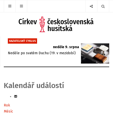
KAZATELSKÝ CYKLUS
neděle 9. srpna
Neděle po svatém Duchu (19. v mezidobí)
Kalendář událostí
Rok
Měsíc