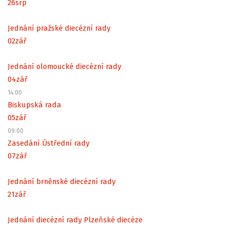
26
srp
Jednání pražské diecézní rady
02
zář
Jednání olomoucké diecézní rady
04
zář
14:00
Biskupská rada
05
zář
09:00
Zasedání Ústřední rady
07
zář
Jednání brněnské diecézní rady
21
zář
Jednání diecézní rady Plzeňské diecéze