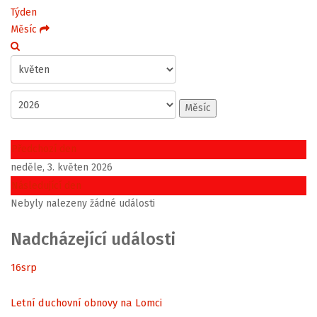
Týden
Měsíc
Měsíc
Předchozí den
neděle, 3. květen 2026
Následující den
Nebyly nalezeny žádné události
Nadcházející události
16
srp
Letní duchovní obnovy na Lomci