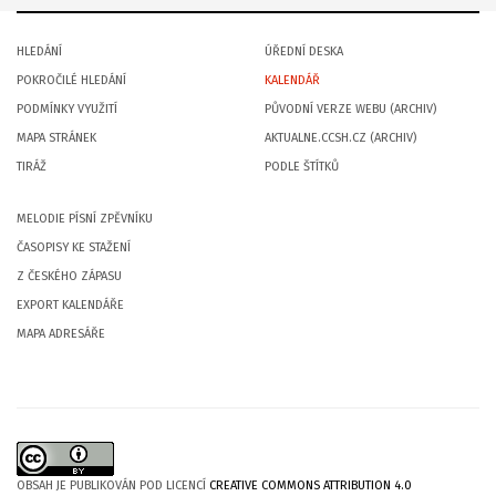
HLEDÁNÍ
ÚŘEDNÍ DESKA
POKROČILÉ HLEDÁNÍ
KALENDÁŘ
PODMÍNKY VYUŽITÍ
PŮVODNÍ VERZE WEBU (ARCHIV)
MAPA STRÁNEK
AKTUALNE.CCSH.CZ (ARCHIV)
TIRÁŽ
PODLE ŠTÍTKŮ
MELODIE PÍSNÍ ZPĚVNÍKU
ČASOPISY KE STAŽENÍ
Z ČESKÉHO ZÁPASU
EXPORT KALENDÁŘE
MAPA ADRESÁŘE
OBSAH JE PUBLIKOVÁN POD LICENCÍ
CREATIVE COMMONS ATTRIBUTION 4.0