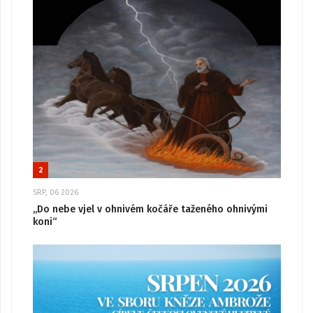
2
SRP, 06 2026
„Do nebe vjel v ohnivém kočáře taženého ohnivými
koni“