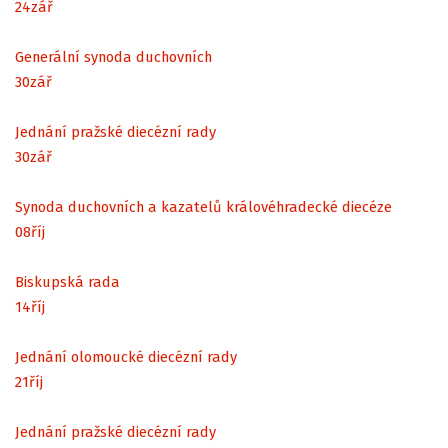
24
zář
Generální synoda duchovních
30
zář
Jednání pražské diecézní rady
30
zář
Synoda duchovních a kazatelů královéhradecké diecéze
08
říj
Biskupská rada
14
říj
Jednání olomoucké diecézní rady
21
říj
Jednání pražské diecézní rady