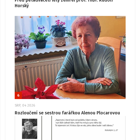
Před pětadvaceti lety zemřel prof. ThDr. Rudolf
Horský
6
SRP, 04 2026
Rozloučení se sestrou farářkou Alenou Plocarovou