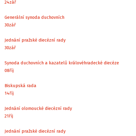
24
zář
Generální synoda duchovních
30
zář
Jednání pražské diecézní rady
30
zář
Synoda duchovních a kazatelů královéhradecké diecéze
08
říj
Biskupská rada
14
říj
Jednání olomoucké diecézní rady
21
říj
Jednání pražské diecézní rady