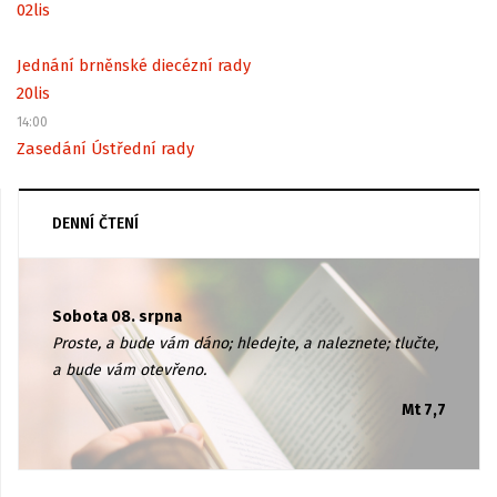
02
lis
Jednání brněnské diecézní rady
20
lis
14:00
Zasedání Ústřední rady
DENNÍ ČTENÍ
Sobota 08. srpna
Proste, a bude vám dáno; hledejte, a naleznete; tlučte,
a bude vám otevřeno.
Mt 7,7