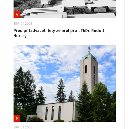
4
SRP, 04 2026
Před pětadvaceti lety zemřel prof. ThDr. Rudolf
Horský
5
SRP, 03 2026