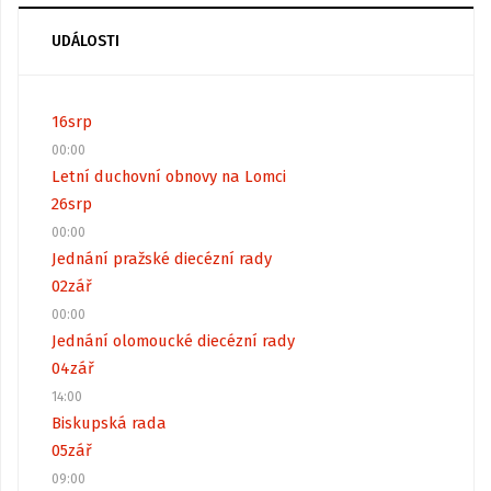
UDÁLOSTI
16
srp
00:00
Letní duchovní obnovy na Lomci
26
srp
00:00
Jednání pražské diecézní rady
02
zář
00:00
Jednání olomoucké diecézní rady
04
zář
14:00
Biskupská rada
05
zář
09:00