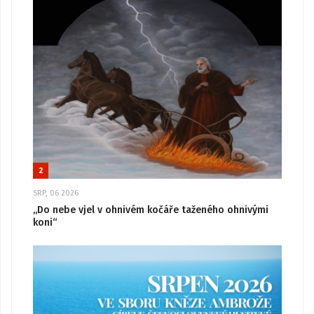
2
SRP, 06 2026
„Do nebe vjel v ohnivém kočáře taženého ohnivými
koni“