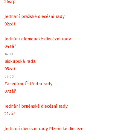
26
srp
Jednání pražské diecézní rady
02
zář
Jednání olomoucké diecézní rady
04
zář
14:00
Biskupská rada
05
zář
09:00
Zasedání Ústřední rady
07
zář
Jednání brněnské diecézní rady
21
zář
Jednání diecézní rady Plzeňské diecéze