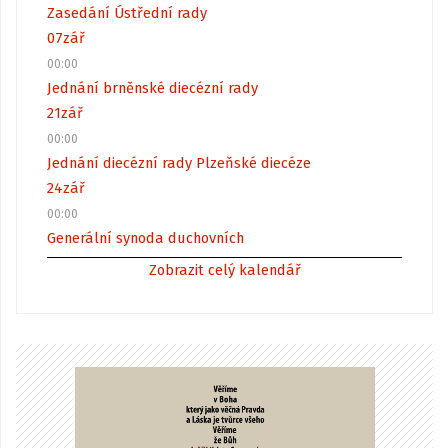
Zasedání Ústřední rady
07
zář
00:00
Jednání brněnské diecézní rady
21
zář
00:00
Jednání diecézní rady Plzeňské diecéze
24
zář
00:00
Generální synoda duchovních
Zobrazit celý kalendář