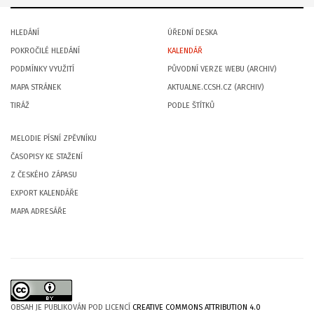
HLEDÁNÍ
ÚŘEDNÍ DESKA
POKROČILÉ HLEDÁNÍ
KALENDÁŘ
PODMÍNKY VYUŽITÍ
PŮVODNÍ VERZE WEBU (ARCHIV)
MAPA STRÁNEK
AKTUALNE.CCSH.CZ (ARCHIV)
TIRÁŽ
PODLE ŠTÍTKŮ
MELODIE PÍSNÍ ZPĚVNÍKU
ČASOPISY KE STAŽENÍ
Z ČESKÉHO ZÁPASU
EXPORT KALENDÁŘE
MAPA ADRESÁŘE
OBSAH JE PUBLIKOVÁN POD LICENCÍ
CREATIVE COMMONS ATTRIBUTION 4.0