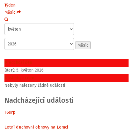
Týden
Měsíc
Měsíc
Předchozí den
úterý, 5. květen 2026
Následující den
Nebyly nalezeny žádné události
Nadcházející události
16
srp
Letní duchovní obnovy na Lomci