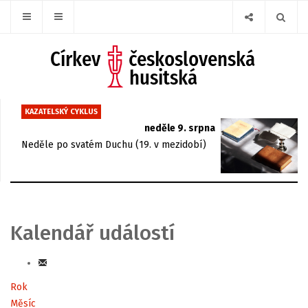
KAZATELSKÝ CYKLUS
neděle 9. srpna
Neděle po svatém Duchu (19. v mezidobí)
Kalendář událostí
Rok
Měsíc