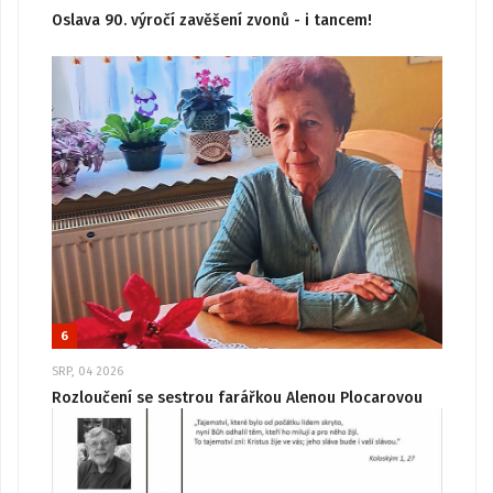
Oslava 90. výročí zavěšení zvonů - i tancem!
6
SRP, 04 2026
Rozloučení se sestrou farářkou Alenou Plocarovou