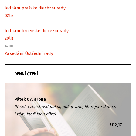
Jednání pražské diecézní rady
02
lis
Jednání brněnské diecézní rady
20
lis
14:00
Zasedání Ústřední rady
DENNÍ ČTENÍ
Pátek 07. srpna
Přišel a zvěstoval pokoj, pokoj vám, kteří jste dalecí,
i těm, kteří jsou blízcí.
Ef 2,17