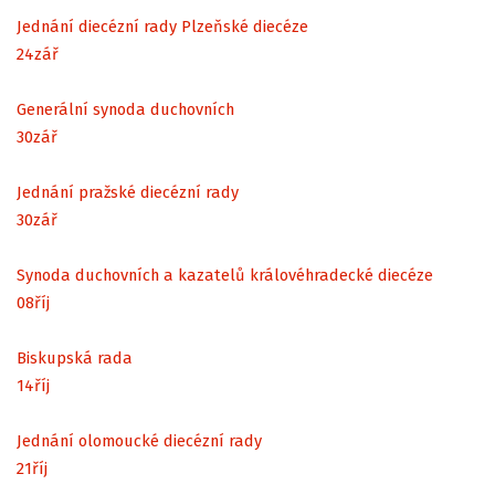
Jednání diecézní rady Plzeňské diecéze
24
zář
Generální synoda duchovních
30
zář
Jednání pražské diecézní rady
30
zář
Synoda duchovních a kazatelů královéhradecké diecéze
08
říj
Biskupská rada
14
říj
Jednání olomoucké diecézní rady
21
říj