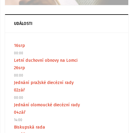
UDÁLOSTI
16
srp
00:00
Letní duchovní obnovy na Lomci
26
srp
00:00
Jednání pražské diecézní rady
02
zář
00:00
Jednání olomoucké diecézní rady
04
zář
14:00
Biskupská rada