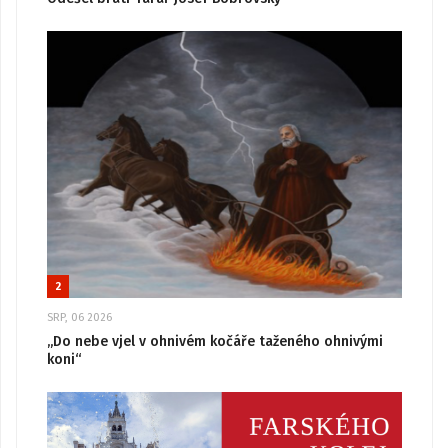
2
SRP, 06 2026
„Do nebe vjel v ohnivém kočáře taženého ohnivými
koni“