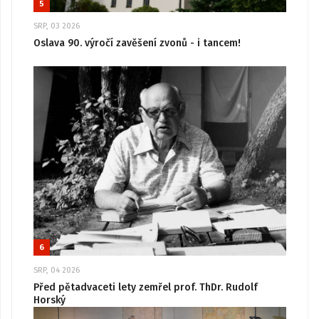
5
SRP, 03 2026
Oslava 90. výročí zavěšení zvonů - i tancem!
6
SRP, 04 2026
Před pětadvaceti lety zemřel prof. ThDr. Rudolf
Horský