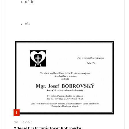
MĚSÍC
VŠE
1
SRP, 03 2026
Odešel bratr farář Josef Bobrovský