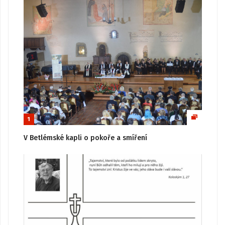
1
V Betlémské kapli o pokoře a smíření