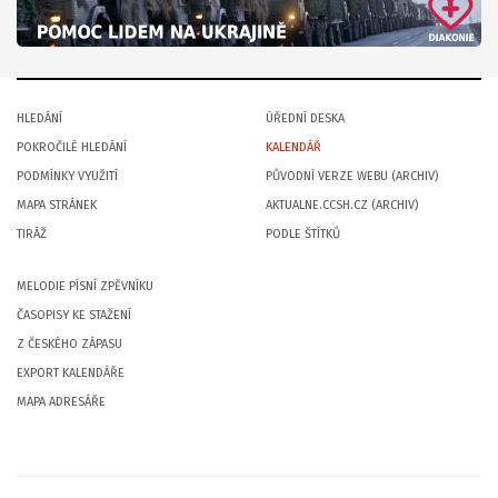
HLEDÁNÍ
ÚŘEDNÍ DESKA
POKROČILÉ HLEDÁNÍ
KALENDÁŘ
PODMÍNKY VYUŽITÍ
PŮVODNÍ VERZE WEBU (ARCHIV)
MAPA STRÁNEK
AKTUALNE.CCSH.CZ (ARCHIV)
TIRÁŽ
PODLE ŠTÍTKŮ
MELODIE PÍSNÍ ZPĚVNÍKU
ČASOPISY KE STAŽENÍ
Z ČESKÉHO ZÁPASU
EXPORT KALENDÁŘE
MAPA ADRESÁŘE