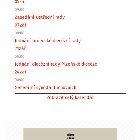
05
zář
09:00
Zasedání Ústřední rady
07
zář
00:00
Jednání brněnské diecézní rady
21
zář
00:00
Jednání diecézní rady Plzeňské diecéze
24
zář
00:00
Generální synoda duchovních
Zobrazit celý kalendář