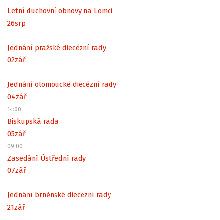
Letní duchovní obnovy na Lomci
26
srp
Jednání pražské diecézní rady
02
zář
Jednání olomoucké diecézní rady
04
zář
14:00
Biskupská rada
05
zář
09:00
Zasedání Ústřední rady
07
zář
Jednání brněnské diecézní rady
21
zář