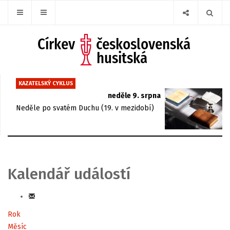
KAZATELSKÝ CYKLUS
neděle 9. srpna
Neděle po svatém Duchu (19. v mezidobí)
Kalendář událostí
Rok
Měsíc