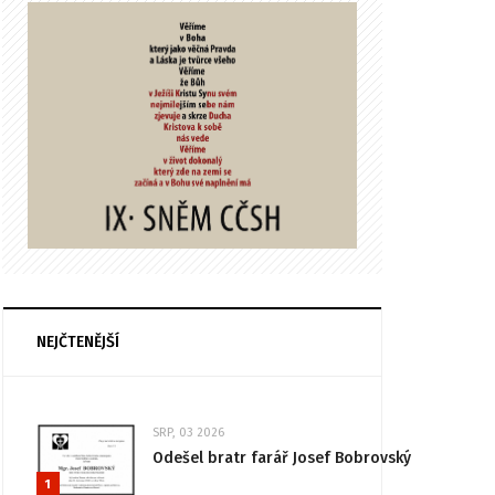
NEJČTENĚJŠÍ
SRP, 03 2026
Odešel bratr farář Josef Bobrovský
1