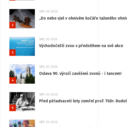
SRP, 06 2026
„Do nebe vjel v ohnivém kočáře taženého ohni
2
SRP, 05 2026
Východočeští zvou s předstihem na své akce
3
SRP, 03 2026
Oslava 90. výročí zavěšení zvonů - i tancem!
4
SRP, 04 2026
Před pětadvaceti lety zemřel prof. ThDr. Rudo
5
SRP, 04 2026