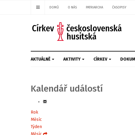
DOMŮ
O NÁS
PATRIARCHA
ČASOPISY
AKTUÁLNĚ
AKTIVITY
CÍRKEV
DOKUM
Kalendář událostí
Rok
Měsíc
Týden
Měsíc