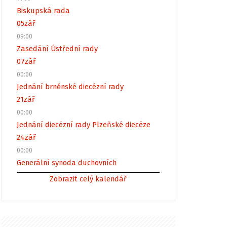
Biskupská rada
05
zář
09:00
Zasedání Ústřední rady
07
zář
00:00
Jednání brněnské diecézní rady
21
zář
00:00
Jednání diecézní rady Plzeňské diecéze
24
zář
00:00
Generální synoda duchovních
Zobrazit celý kalendář