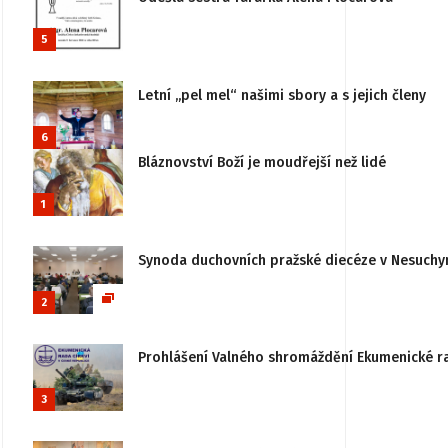
5
Letní „pel mel“ našimi sbory a s jejich členy
6
Bláznovství Boží je moudřejší než lidé
1
Synoda duchovních pražské diecéze v Nesuchy
2
Prohlášení Valného shromáždění Ekumenické rady
3