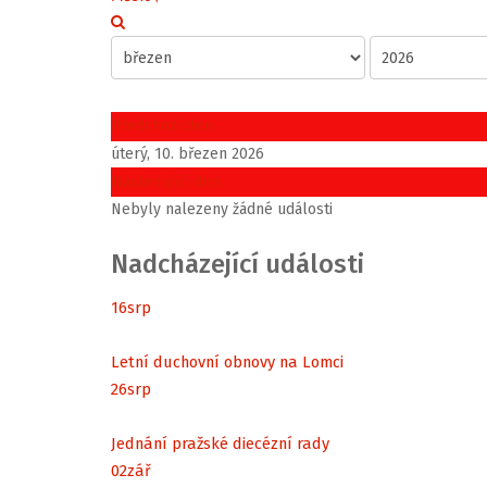
Předchozí den
úterý, 10. březen 2026
Následující den
Nebyly nalezeny žádné události
Nadcházející události
16
srp
Letní duchovní obnovy na Lomci
26
srp
Jednání pražské diecézní rady
02
zář