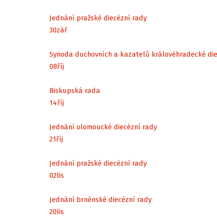
Jednání pražské diecézní rady
30
zář
Synoda duchovních a kazatelů královéhradecké di
08
říj
Biskupská rada
14
říj
Jednání olomoucké diecézní rady
21
říj
Jednání pražské diecézní rady
02
lis
Jednání brněnské diecézní rady
20
lis