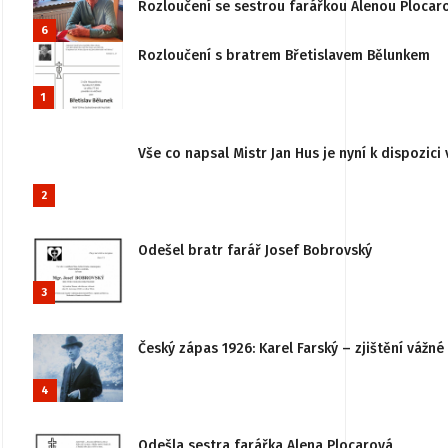
Rozloučení se sestrou farářkou Alenou Plocar
6
Rozloučení s bratrem Břetislavem Bělunkem
1
Vše co napsal Mistr Jan Hus je nyní k dispozici 
2
Odešel bratr farář Josef Bobrovský
3
Český zápas 1926: Karel Farský – zjištění vážn
4
Odešla sestra farářka Alena Plocarová