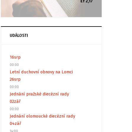
Ef 2,17
UDÁLOSTI
16
srp
00:00
Letní duchovní obnovy na Lomci
26
srp
00:00
Jednání pražské diecézní rady
02
zář
00:00
Jednání olomoucké diecézní rady
04
zář
14:00