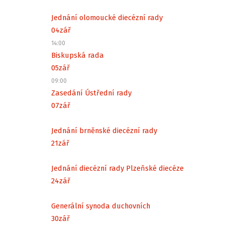
Jednání olomoucké diecézní rady
04
zář
14:00
Biskupská rada
05
zář
09:00
Zasedání Ústřední rady
07
zář
Jednání brněnské diecézní rady
21
zář
Jednání diecézní rady Plzeňské diecéze
24
zář
Generální synoda duchovních
30
zář