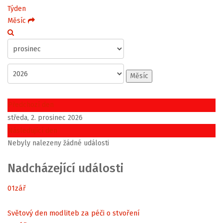
Týden
Měsíc
Měsíc
Předchozí den
středa, 2. prosinec 2026
Následující den
Nebyly nalezeny žádné události
Nadcházející události
01
zář
Světový den modliteb za péči o stvoření