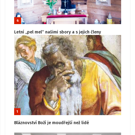
6
Letní „pel mel“ našimi sbory a s jejich členy
1
Bláznovství Boží je moudřejší než lidé