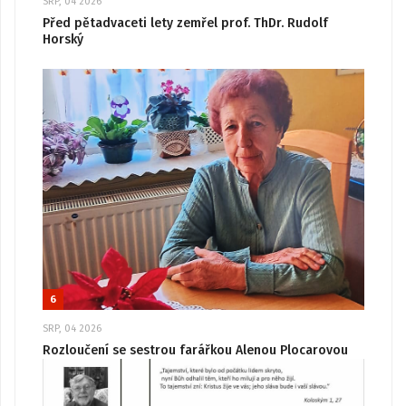
SRP, 04 2026
Před pětadvaceti lety zemřel prof. ThDr. Rudolf
Horský
6
SRP, 04 2026
Rozloučení se sestrou farářkou Alenou Plocarovou