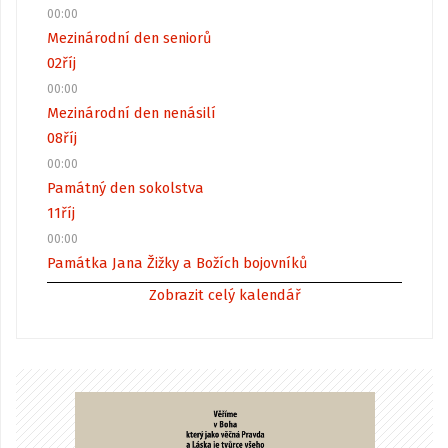
00:00
Mezinárodní den seniorů
02
říj
00:00
Mezinárodní den nenásilí
08
říj
00:00
Památný den sokolstva
11
říj
00:00
Památka Jana Žižky a Božích bojovníků
Zobrazit celý kalendář