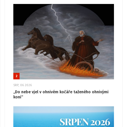
2
SRP, 06 2026
„Do nebe vjel v ohnivém kočáře taženého ohnivými
koni“