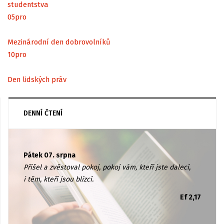
studentstva
05
pro
Mezinárodní den dobrovolníků
10
pro
Den lidských práv
DENNÍ ČTENÍ
Pátek 07. srpna
Přišel a zvěstoval pokoj, pokoj vám, kteří jste dalecí,
i těm, kteří jsou blízcí.
Ef 2,17