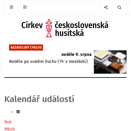
KAZATELSKÝ CYKLUS
neděle 9. srpna
Neděle po svatém Duchu (19. v mezidobí)
Kalendář událostí
Rok
Měsíc