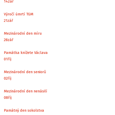
14
zář
Výročí úmrtí TGM
21
zář
Mezinárodní den míru
28
zář
Památka knížete Václava
01
říj
Mezinárodní den seniorů
02
říj
Mezinárodní den nenásilí
08
říj
Památný den sokolstva