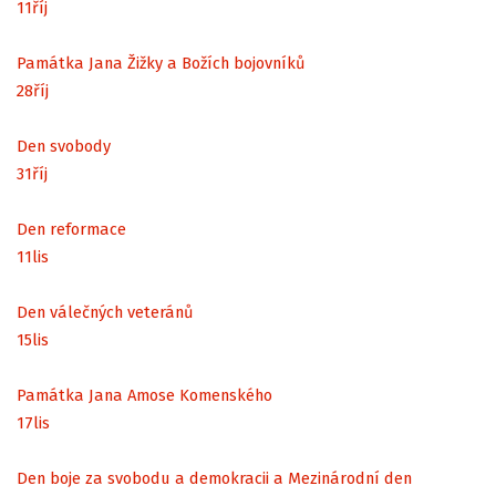
11
říj
Památka Jana Žižky a Božích bojovníků
28
říj
Den svobody
31
říj
Den reformace
11
lis
Den válečných veteránů
15
lis
Památka Jana Amose Komenského
17
lis
Den boje za svobodu a demokracii a Mezinárodní den