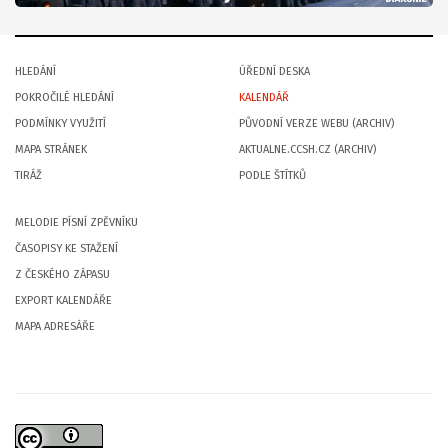
HLEDÁNÍ
ÚŘEDNÍ DESKA
POKROČILÉ HLEDÁNÍ
KALENDÁŘ
PODMÍNKY VYUŽITÍ
PŮVODNÍ VERZE WEBU (ARCHIV)
MAPA STRÁNEK
AKTUALNE.CCSH.CZ (ARCHIV)
TIRÁŽ
PODLE ŠTÍTKŮ
MELODIE PÍSNÍ ZPĚVNÍKU
ČASOPISY KE STAŽENÍ
Z ČESKÉHO ZÁPASU
EXPORT KALENDÁŘE
MAPA ADRESÁŘE