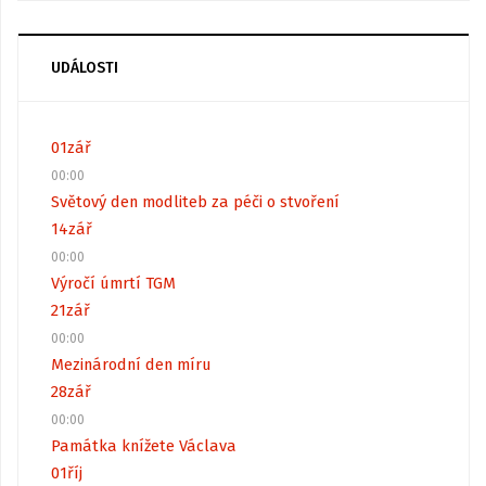
UDÁLOSTI
01
zář
00:00
Světový den modliteb za péči o stvoření
14
zář
00:00
Výročí úmrtí TGM
21
zář
00:00
Mezinárodní den míru
28
zář
00:00
Památka knížete Václava
01
říj