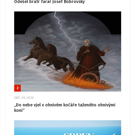
Odešel bratr farář Josef Bobrovský
2
SRP, 06 2026
„Do nebe vjel v ohnivém kočáře taženého ohnivými
koni“