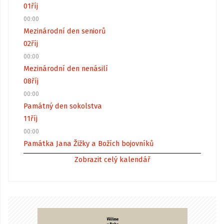
01
říj
00:00
Mezinárodní den seniorů
02
říj
00:00
Mezinárodní den nenásilí
08
říj
00:00
Památný den sokolstva
11
říj
00:00
Památka Jana Žižky a Božích bojovníků
Zobrazit celý kalendář