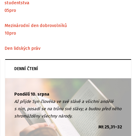
studentstva
05
pro
Mezinárodní den dobrovolníků
10
pro
Den lidských práv
DENNÍ ČTENÍ
Pondělí 10. srpna
Až přijde Syn člověka ve své slávě a všichni andělé
s ním, posadí se na trůnu své slávy; a budou před něho
shromážděny všechny národy.
Mt 25,31–32