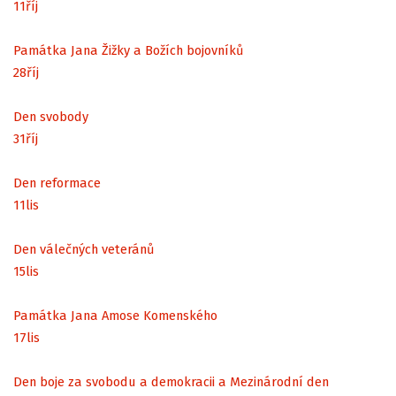
11
říj
Památka Jana Žižky a Božích bojovníků
28
říj
Den svobody
31
říj
Den reformace
11
lis
Den válečných veteránů
15
lis
Památka Jana Amose Komenského
17
lis
Den boje za svobodu a demokracii a Mezinárodní den