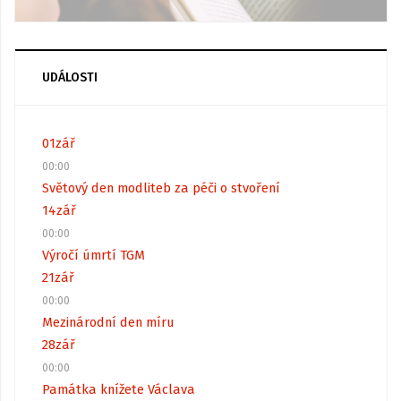
UDÁLOSTI
01
zář
00:00
Světový den modliteb za péči o stvoření
14
zář
00:00
Výročí úmrtí TGM
21
zář
00:00
Mezinárodní den míru
28
zář
00:00
Památka knížete Václava