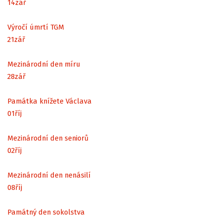
14
zář
Výročí úmrtí TGM
21
zář
Mezinárodní den míru
28
zář
Památka knížete Václava
01
říj
Mezinárodní den seniorů
02
říj
Mezinárodní den nenásilí
08
říj
Památný den sokolstva