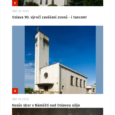
5
SRP, 03 2026
Oslava 90. výročí zavěšení zvonů - i tancem!
6
SRP, 06 2026
Husův sbor v Náměšti nad Oslavou ožije