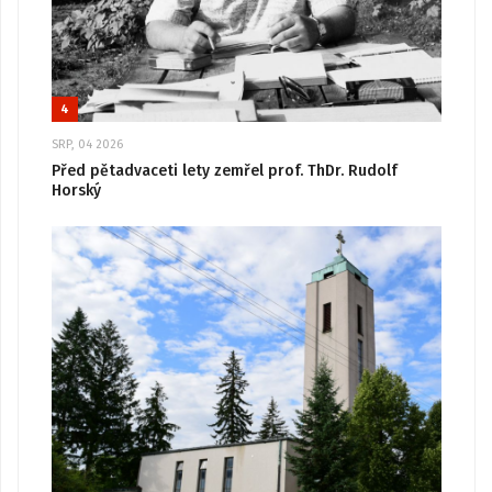
4
SRP, 04 2026
Před pětadvaceti lety zemřel prof. ThDr. Rudolf
Horský