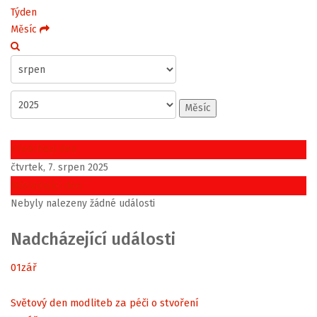
Týden
Měsíc
Měsíc
Předchozí den
čtvrtek, 7. srpen 2025
Následující den
Nebyly nalezeny žádné události
Nadcházející události
01
zář
Světový den modliteb za péči o stvoření