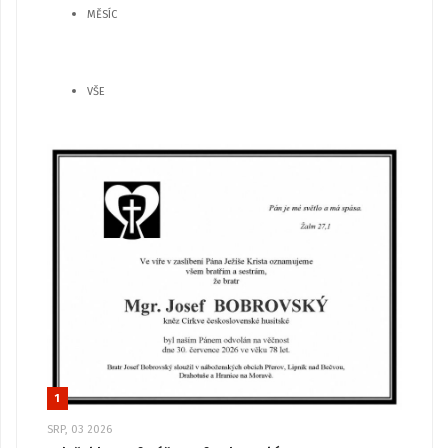
MĚSÍC
VŠE
1
SRP, 03 2026