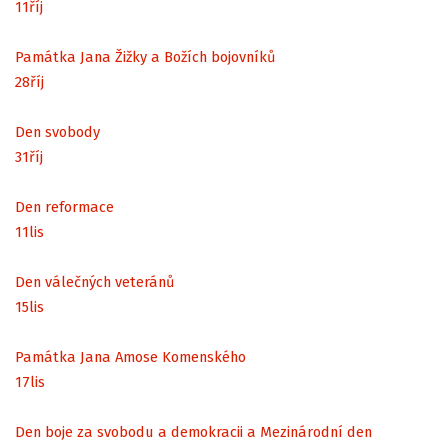
11
říj
Památka Jana Žižky a Božích bojovníků
28
říj
Den svobody
31
říj
Den reformace
11
lis
Den válečných veteránů
15
lis
Památka Jana Amose Komenského
17
lis
Den boje za svobodu a demokracii a Mezinárodní den