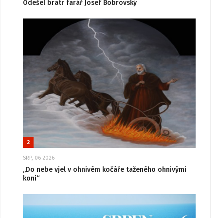
Odešel bratr farář Josef Bobrovský
2
SRP, 06 2026
„Do nebe vjel v ohnivém kočáře taženého ohnivými
koni“