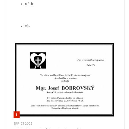
MĚSÍC
VŠE
1
SRP, 03 2026