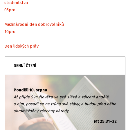
studentstva
05
pro
Mezinárodní den dobrovolníků
10
pro
Den lidských práv
DENNÍ ČTENÍ
Pondělí 10. srpna
Až přijde Syn člověka ve své slávě a všichni andělé
s ním, posadí se na trůnu své slávy; a budou před něho
shromážděny všechny národy.
Mt 25,31–32