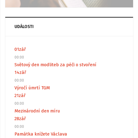
UDÁLOSTI
01
zář
00:00
Světový den modliteb za péči o stvoření
14
zář
00:00
Výročí úmrtí TGM
21
zář
00:00
Mezinárodní den míru
28
zář
00:00
Památka knížete Václava