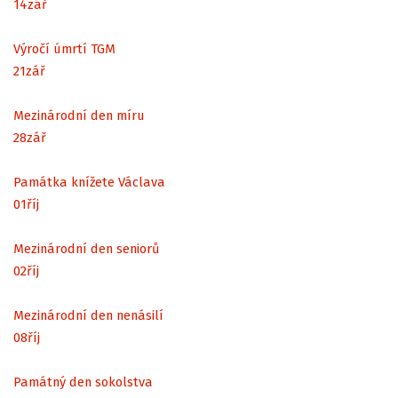
14
zář
Výročí úmrtí TGM
21
zář
Mezinárodní den míru
28
zář
Památka knížete Václava
01
říj
Mezinárodní den seniorů
02
říj
Mezinárodní den nenásilí
08
říj
Památný den sokolstva