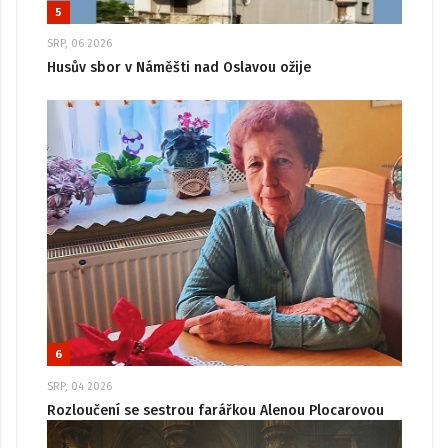
5
SRP, 06 2026
Husův sbor v Náměšti nad Oslavou ožije
6
SRP, 04 2026
Rozloučení se sestrou farářkou Alenou Plocarovou