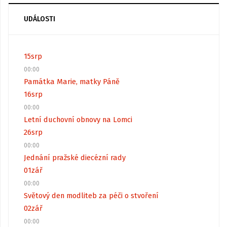
UDÁLOSTI
15
srp
00:00
Památka Marie, matky Páně
16
srp
00:00
Letní duchovní obnovy na Lomci
26
srp
00:00
Jednání pražské diecézní rady
01
zář
00:00
Světový den modliteb za péči o stvoření
02
zář
00:00