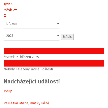
Týden
Měsíc
Měsíc
Předchozí den
čtvrtek, 6. březen 2025
Následující den
Nebyly nalezeny žádné události
Nadcházející události
15
srp
Památka Marie, matky Páně