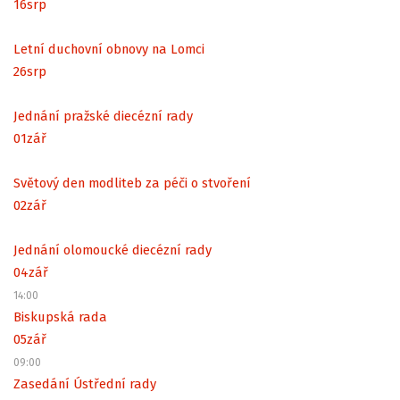
16
srp
Letní duchovní obnovy na Lomci
26
srp
Jednání pražské diecézní rady
01
zář
Světový den modliteb za péči o stvoření
02
zář
Jednání olomoucké diecézní rady
04
zář
14:00
Biskupská rada
05
zář
09:00
Zasedání Ústřední rady