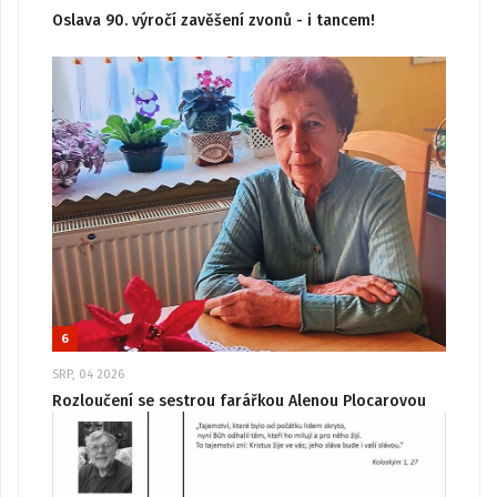
Oslava 90. výročí zavěšení zvonů - i tancem!
6
SRP, 04 2026
Rozloučení se sestrou farářkou Alenou Plocarovou