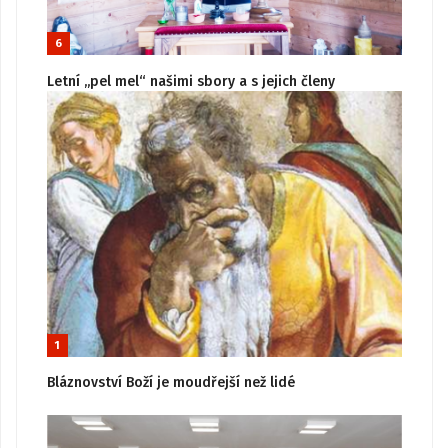
6
Letní „pel mel“ našimi sbory a s jejich členy
1
Bláznovství Boží je moudřejší než lidé