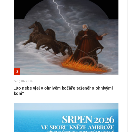
2
SRP, 06 2026
„Do nebe vjel v ohnivém kočáře taženého ohnivými
koni“