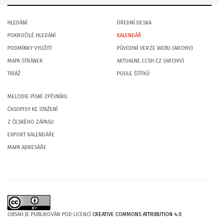
HLEDÁNÍ
ÚŘEDNÍ DESKA
POKROČILÉ HLEDÁNÍ
KALENDÁŘ
PODMÍNKY VYUŽITÍ
PŮVODNÍ VERZE WEBU (ARCHIV)
MAPA STRÁNEK
AKTUALNE.CCSH.CZ (ARCHIV)
TIRÁŽ
PODLE ŠTÍTKŮ
MELODIE PÍSNÍ ZPĚVNÍKU
ČASOPISY KE STAŽENÍ
Z ČESKÉHO ZÁPASU
EXPORT KALENDÁŘE
MAPA ADRESÁŘE
OBSAH JE PUBLIKOVÁN POD LICENCÍ
CREATIVE COMMONS ATTRIBUTION 4.0