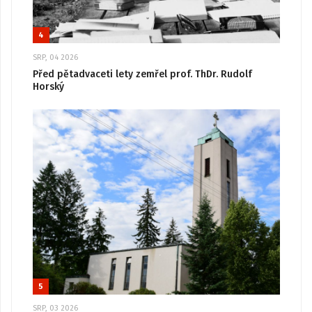
4
SRP, 04 2026
Před pětadvaceti lety zemřel prof. ThDr. Rudolf
Horský
5
SRP, 03 2026