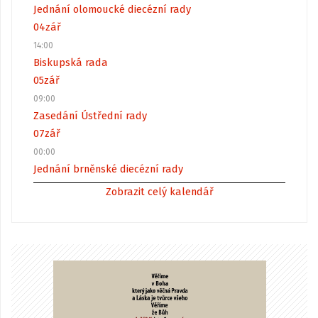
Jednání olomoucké diecézní rady
04
zář
14:00
Biskupská rada
05
zář
09:00
Zasedání Ústřední rady
07
zář
00:00
Jednání brněnské diecézní rady
Zobrazit celý kalendář