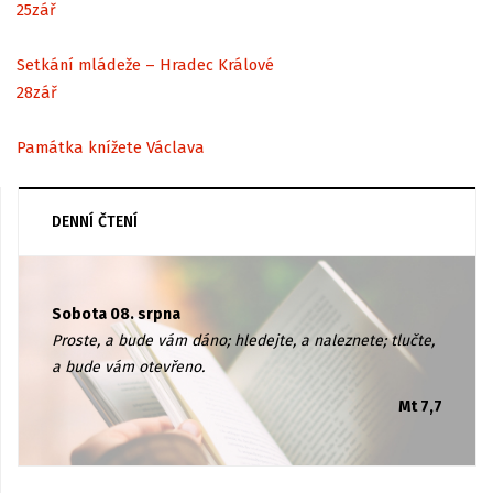
25
zář
Setkání mládeže – Hradec Králové
28
zář
Památka knížete Václava
DENNÍ ČTENÍ
Sobota 08. srpna
Proste, a bude vám dáno; hledejte, a naleznete; tlučte,
a bude vám otevřeno.
Mt 7,7