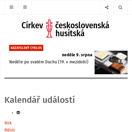
KAZATELSKÝ CYKLUS
neděle 9. srpna
Neděle po svatém Duchu (19. v mezidobí)
Kalendář událostí
Rok
Měsíc