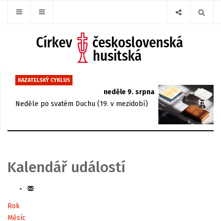
KAZATELSKÝ CYKLUS
neděle 9. srpna
Neděle po svatém Duchu (19. v mezidobí)
Kalendář událostí
Rok
Měsíc