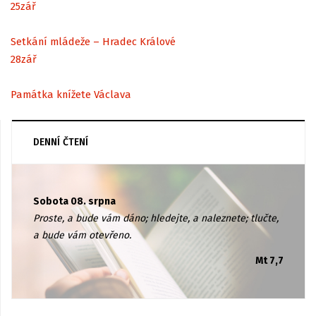
25
zář
Setkání mládeže – Hradec Králové
28
zář
Památka knížete Václava
DENNÍ ČTENÍ
Sobota 08. srpna
Proste, a bude vám dáno; hledejte, a naleznete; tlučte,
a bude vám otevřeno.
Mt 7,7