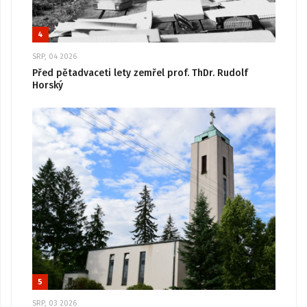
4
SRP, 04 2026
Před pětadvaceti lety zemřel prof. ThDr. Rudolf
Horský
5
SRP, 03 2026