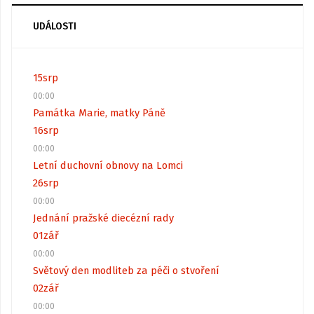
UDÁLOSTI
15
srp
00:00
Památka Marie, matky Páně
16
srp
00:00
Letní duchovní obnovy na Lomci
26
srp
00:00
Jednání pražské diecézní rady
01
zář
00:00
Světový den modliteb za péči o stvoření
02
zář
00:00