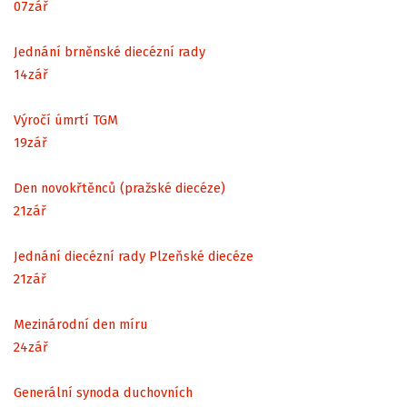
07
zář
Jednání brněnské diecézní rady
14
zář
Výročí úmrtí TGM
19
zář
Den novokřtěnců (pražské diecéze)
21
zář
Jednání diecézní rady Plzeňské diecéze
21
zář
Mezinárodní den míru
24
zář
Generální synoda duchovních