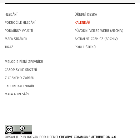
HLEDÁNÍ
ÚŘEDNÍ DESKA
POKROČILÉ HLEDÁNÍ
KALENDÁŘ
PODMÍNKY VYUŽITÍ
PŮVODNÍ VERZE WEBU (ARCHIV)
MAPA STRÁNEK
AKTUALNE.CCSH.CZ (ARCHIV)
TIRÁŽ
PODLE ŠTÍTKŮ
MELODIE PÍSNÍ ZPĚVNÍKU
ČASOPISY KE STAŽENÍ
Z ČESKÉHO ZÁPASU
EXPORT KALENDÁŘE
MAPA ADRESÁŘE
OBSAH JE PUBLIKOVÁN POD LICENCÍ
CREATIVE COMMONS ATTRIBUTION 4.0