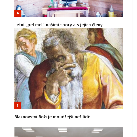
6
Letní „pel mel“ našimi sbory a s jejich členy
1
Bláznovství Boží je moudřejší než lidé