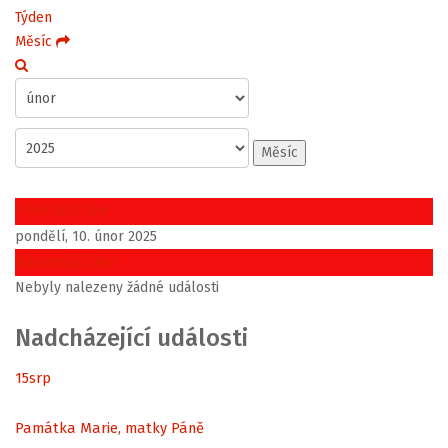
Týden
Měsíc
Měsíc
Předchozí den
pondělí, 10. únor 2025
Následující den
Nebyly nalezeny žádné události
Nadcházející události
15
srp
Památka Marie, matky Páně