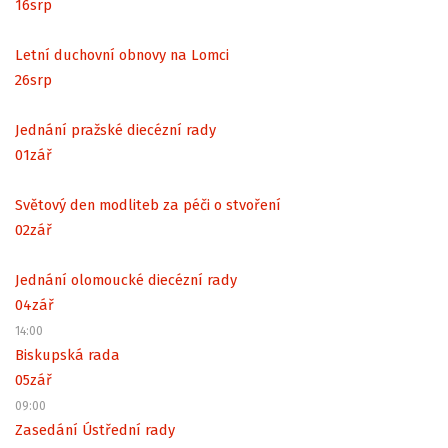
16
srp
Letní duchovní obnovy na Lomci
26
srp
Jednání pražské diecézní rady
01
zář
Světový den modliteb za péči o stvoření
02
zář
Jednání olomoucké diecézní rady
04
zář
14:00
Biskupská rada
05
zář
09:00
Zasedání Ústřední rady