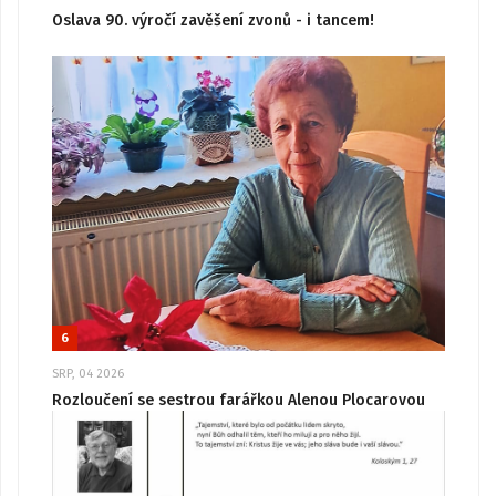
Oslava 90. výročí zavěšení zvonů - i tancem!
6
SRP, 04 2026
Rozloučení se sestrou farářkou Alenou Plocarovou