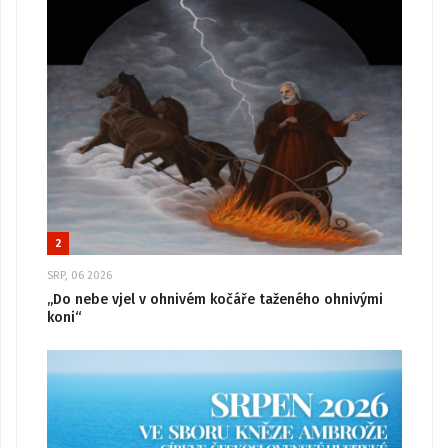
2
SRP, 06 2026
„Do nebe vjel v ohnivém kočáře taženého ohnivými
koni“