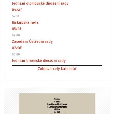
Jednání olomoucké diecézní rady
04
zář
14:00
Biskupská rada
05
zář
09:00
Zasedání Ústřední rady
07
zář
00:00
Jednání brněnské diecézní rady
Zobrazit celý kalendář