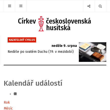
KAZATELSKÝ CYKLUS
neděle 9. srpna
Neděle po svatém Duchu (19. v mezidobí)
Kalendář událostí
Rok
Měsíc