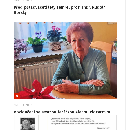
SRP, 04 2026
Před pětadvaceti lety zemřel prof. ThDr. Rudolf
Horský
6
SRP, 04 2026
Rozloučení se sestrou farářkou Alenou Plocarovou