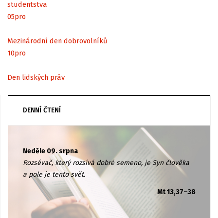
studentstva
05
pro
Mezinárodní den dobrovolníků
10
pro
Den lidských práv
DENNÍ ČTENÍ
Neděle 09. srpna
Rozsévač, který rozsívá dobré semeno, je Syn člověka
a pole je tento svět.
Mt 13,37–38