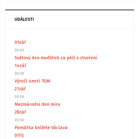
UDÁLOSTI
01
zář
00:00
Světový den modliteb za péči o stvoření
14
zář
00:00
Výročí úmrtí TGM
21
zář
00:00
Mezinárodní den míru
28
zář
00:00
Památka knížete Václava
01
říj