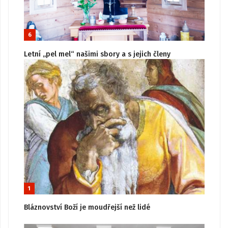
6
Letní „pel mel“ našimi sbory a s jejich členy
1
Bláznovství Boží je moudřejší než lidé