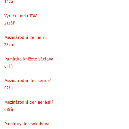
14
zář
Výročí úmrtí TGM
21
zář
Mezinárodní den míru
28
zář
Památka knížete Václava
01
říj
Mezinárodní den seniorů
02
říj
Mezinárodní den nenásilí
08
říj
Památný den sokolstva