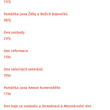
11
říj
Památka Jana Žižky a Božích bojovníků
28
říj
Den svobody
31
říj
Den reformace
11
lis
Den válečných veteránů
15
lis
Památka Jana Amose Komenského
17
lis
Den boje za svobodu a demokracii a Mezinárodní den