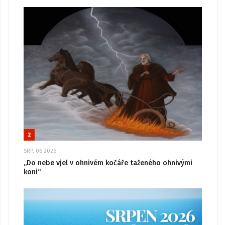
2
SRP, 06 2026
„Do nebe vjel v ohnivém kočáře taženého ohnivými
koni“