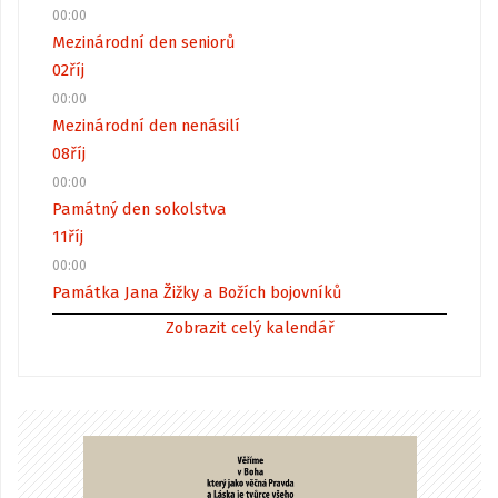
00:00
Mezinárodní den seniorů
02
říj
00:00
Mezinárodní den nenásilí
08
říj
00:00
Památný den sokolstva
11
říj
00:00
Památka Jana Žižky a Božích bojovníků
Zobrazit celý kalendář