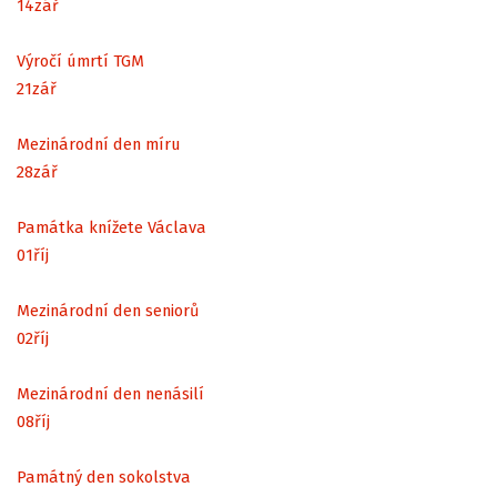
14
zář
Výročí úmrtí TGM
21
zář
Mezinárodní den míru
28
zář
Památka knížete Václava
01
říj
Mezinárodní den seniorů
02
říj
Mezinárodní den nenásilí
08
říj
Památný den sokolstva