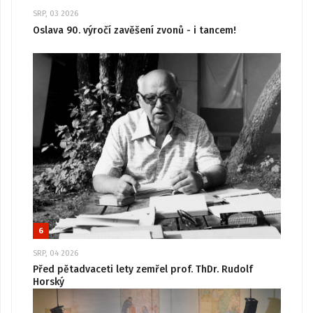
SRP, 03 2026
Oslava 90. výročí zavěšení zvonů - i tancem!
6
SRP, 04 2026
Před pětadvaceti lety zemřel prof. ThDr. Rudolf
Horský