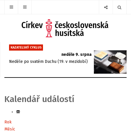
KAZATELSKÝ CYKLUS
neděle 9. srpna
Neděle po svatém Duchu (19. v mezidobí)
Kalendář událostí
Rok
Měsíc