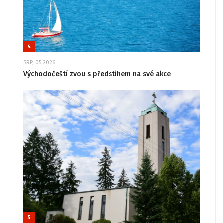
4
SRP, 05 2026
Východočeští zvou s předstihem na své akce
5