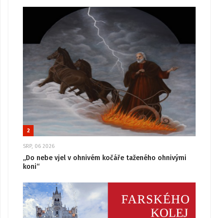
2
SRP, 06 2026
„Do nebe vjel v ohnivém kočáře taženého ohnivými
koni“