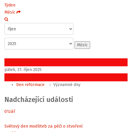
Týden
Měsíc
Měsíc
Předchozí den
pátek, 31. říjen 2025
Následující den
Den reformace
:: Významné dny
Nadcházející události
01
zář
Světový den modliteb za péči o stvoření