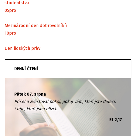
studentstva
05
pro
Mezinárodní den dobrovolníků
10
pro
Den lidských práv
DENNÍ ČTENÍ
Pátek 07. srpna
Přišel a zvěstoval pokoj, pokoj vám, kteří jste dalecí,
i těm, kteří jsou blízcí.
Ef 2,17