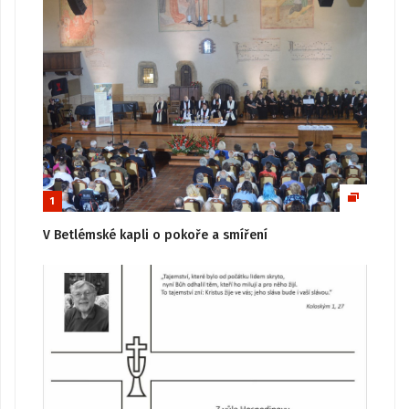
1
V Betlémské kapli o pokoře a smíření