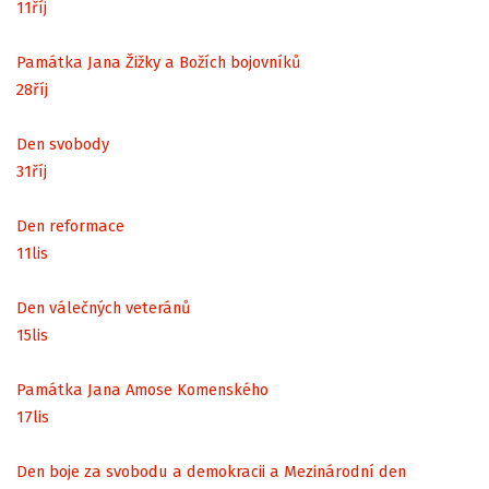
11
říj
Památka Jana Žižky a Božích bojovníků
28
říj
Den svobody
31
říj
Den reformace
11
lis
Den válečných veteránů
15
lis
Památka Jana Amose Komenského
17
lis
Den boje za svobodu a demokracii a Mezinárodní den