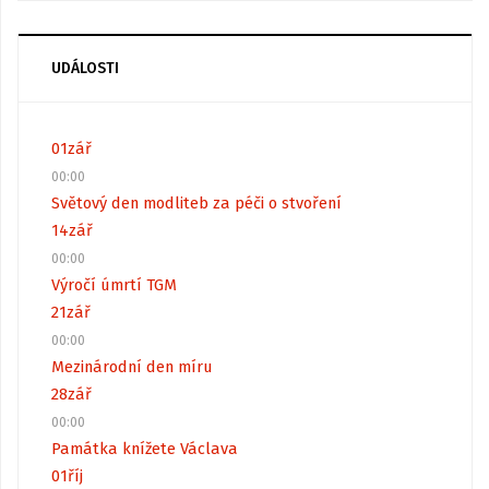
UDÁLOSTI
01
zář
00:00
Světový den modliteb za péči o stvoření
14
zář
00:00
Výročí úmrtí TGM
21
zář
00:00
Mezinárodní den míru
28
zář
00:00
Památka knížete Václava
01
říj