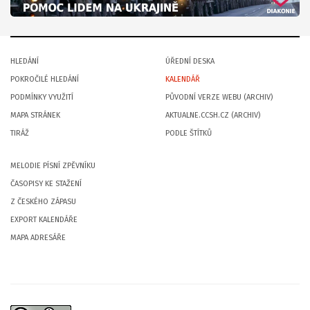
HLEDÁNÍ
ÚŘEDNÍ DESKA
POKROČILÉ HLEDÁNÍ
KALENDÁŘ
PODMÍNKY VYUŽITÍ
PŮVODNÍ VERZE WEBU (ARCHIV)
MAPA STRÁNEK
AKTUALNE.CCSH.CZ (ARCHIV)
TIRÁŽ
PODLE ŠTÍTKŮ
MELODIE PÍSNÍ ZPĚVNÍKU
ČASOPISY KE STAŽENÍ
Z ČESKÉHO ZÁPASU
EXPORT KALENDÁŘE
MAPA ADRESÁŘE