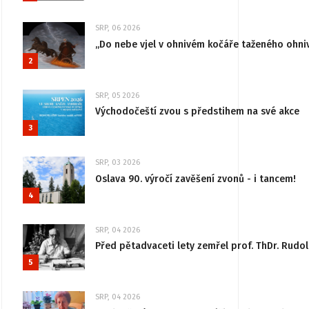
SRP, 06 2026
„Do nebe vjel v ohnivém kočáře taženého ohni
2
SRP, 05 2026
Východočeští zvou s předstihem na své akce
3
SRP, 03 2026
Oslava 90. výročí zavěšení zvonů - i tancem!
4
SRP, 04 2026
Před pětadvaceti lety zemřel prof. ThDr. Rudo
5
SRP, 04 2026