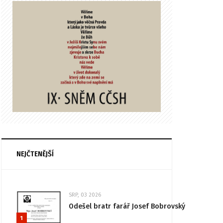
NEJČTENĚJŠÍ
SRP, 03 2026
Odešel bratr farář Josef Bobrovský
1