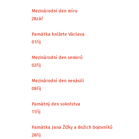
Mezinárodní den míru
28
zář
Památka knížete Václava
01
říj
Mezinárodní den seniorů
02
říj
Mezinárodní den nenásilí
08
říj
Památný den sokolstva
11
říj
Památka Jana Žižky a Božích bojovníků
28
říj