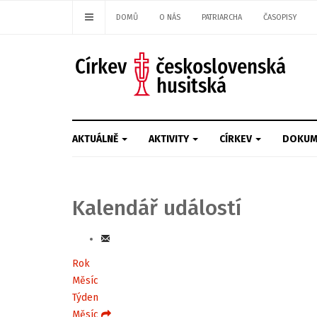
DOMŮ
O NÁS
PATRIARCHA
ČASOPISY
AKTUÁLNĚ
AKTIVITY
CÍRKEV
DOKUM
Kalendář událostí
Rok
Měsíc
Týden
Měsíc