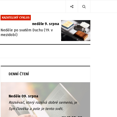
KAZATELSKÝ CYKLUS
neděle 9. srpna
Neděle po svatém Duchu (19. v
mezidobí)
DENNÍ ČTENÍ
Neděle 09. srpna
Rozsévač, který rozsívá dobré semeno, je
Syn člověka a pole je tento svět.