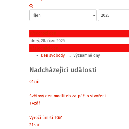
Předchozí den
úterý, 28. říjen 2025
Následující den
Den svobody
:: Významné dny
Nadcházející události
01
zář
Světový den modliteb za péči o stvoření
14
zář
Výročí úmrtí TGM
21
zář