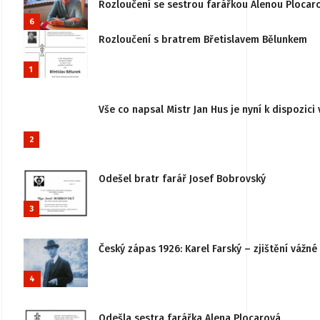
Rozloučení se sestrou farářkou Alenou Plocar
6
Rozloučení s bratrem Břetislavem Bělunkem
1
Vše co napsal Mistr Jan Hus je nyní k dispozici 
2
Odešel bratr farář Josef Bobrovský
3
Český zápas 1926: Karel Farský – zjištění vážn
4
Odešla sestra farářka Alena Plocarová