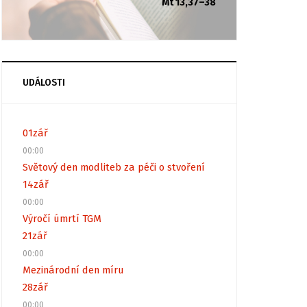
Mt 13,37–38
UDÁLOSTI
01
zář
00:00
Světový den modliteb za péči o stvoření
14
zář
00:00
Výročí úmrtí TGM
21
zář
00:00
Mezinárodní den míru
28
zář
00:00