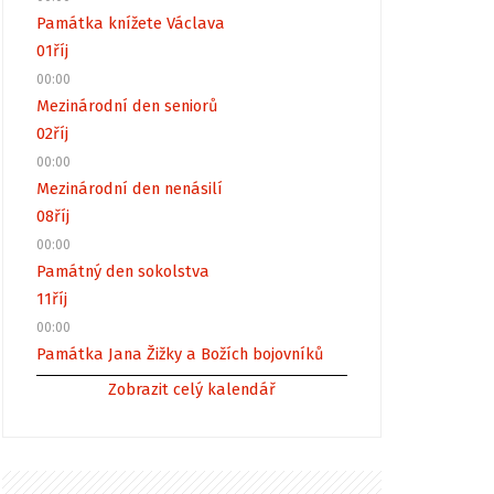
Památka knížete Václava
01
říj
00:00
Mezinárodní den seniorů
02
říj
00:00
Mezinárodní den nenásilí
08
říj
00:00
Památný den sokolstva
11
říj
00:00
Památka Jana Žižky a Božích bojovníků
Zobrazit celý kalendář