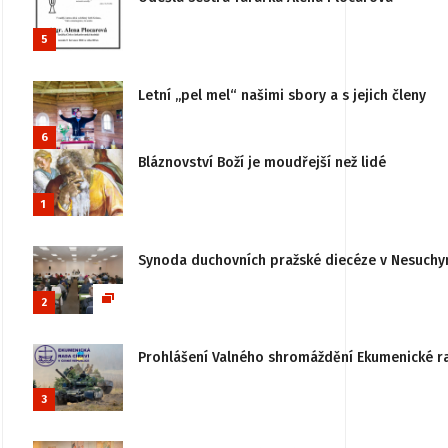
5
Letní „pel mel“ našimi sbory a s jejich členy
6
Bláznovství Boží je moudřejší než lidé
1
Synoda duchovních pražské diecéze v Nesuchy
2
Prohlášení Valného shromáždění Ekumenické rady
3