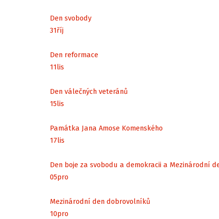
Den svobody
31
říj
Den reformace
11
lis
Den válečných veteránů
15
lis
Památka Jana Amose Komenského
17
lis
Den boje za svobodu a demokracii a Mezinárodní d
05
pro
Mezinárodní den dobrovolníků
10
pro