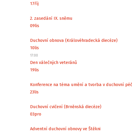
17
říj
2. zasedání IX. sněmu
09
lis
Duchovní obnova (Královéhradecká diecéze)
10
lis
17:00
Den válečných veteránů
19
lis
Konference na téma umění a tvorba v duchovní péč
23
lis
Duchovní cvičení (Brněnská diecéze)
03
pro
Adventní duchovní obnovy ve Štěkni