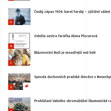
Český zápas 1926: Karel Farský – zjištění vážn
5
Odešla sestra farářka Alena Plocarová
6
Bláznovství Boží je moudřejší než lidé
1
Synoda duchovních pražské diecéze v Nesuchy
2
Prohlášení Valného shromáždění Ekumenické rady