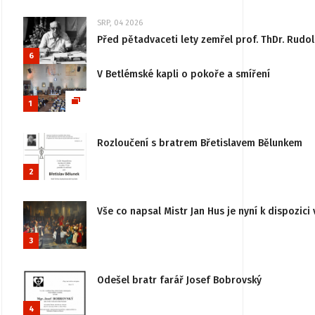
SRP, 04 2026
Před pětadvaceti lety zemřel prof. ThDr. Rudo
6
V Betlémské kapli o pokoře a smíření
1
Rozloučení s bratrem Břetislavem Bělunkem
2
Vše co napsal Mistr Jan Hus je nyní k dispozici 
3
Odešel bratr farář Josef Bobrovský
4