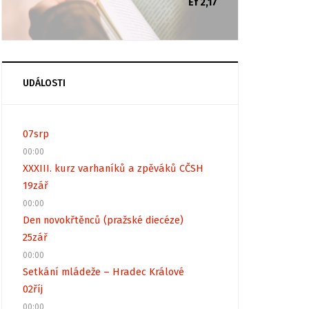
Ef 2,17
UDÁLOSTI
07
srp
00:00
XXXIII. kurz varhaníků a zpěváků CČSH
19
zář
00:00
Den novokřtěnců (pražské diecéze)
25
zář
00:00
Setkání mládeže – Hradec Králové
02
říj
00:00