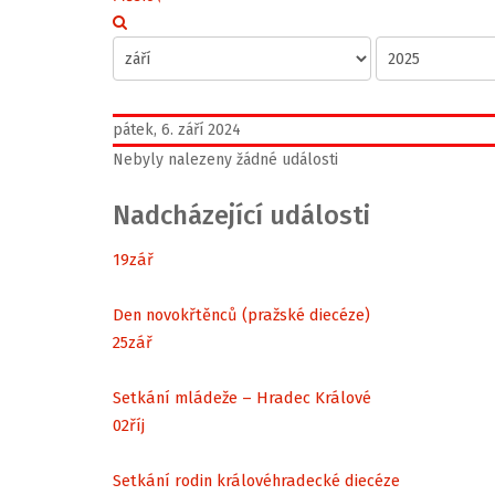
pátek, 6. září 2024
Nebyly nalezeny žádné události
Nadcházející události
19
zář
Den novokřtěnců (pražské diecéze)
25
zář
Setkání mládeže – Hradec Králové
02
říj
Setkání rodin královéhradecké diecéze