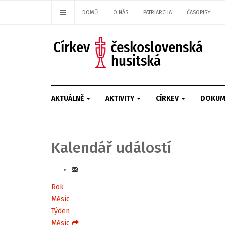
DOMŮ
O NÁS
PATRIARCHA
ČASOPISY
AKTUÁLNĚ
AKTIVITY
CÍRKEV
DOKUM
Kalendář událostí
Rok
Měsíc
Týden
Měsíc