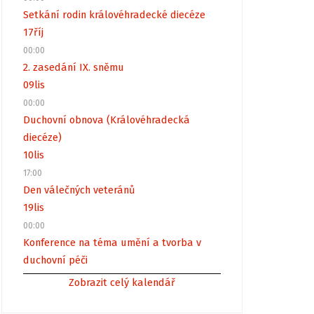
Setkání rodin královéhradecké diecéze
17
říj
00:00
2. zasedání IX. sněmu
09
lis
00:00
Duchovní obnova (Královéhradecká
diecéze)
10
lis
17:00
Den válečných veteránů
19
lis
00:00
Konference na téma umění a tvorba v
duchovní péči
Zobrazit celý kalendář