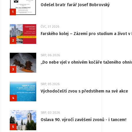
Odešel bratr farář Josef Bobrovský
1
ČVC, 31 2026
Farského kolej – Zázemí pro studium a život v 
2
SRP, 06 2026
„Do nebe vjel v ohnivém kočáře taženého ohni
3
SRP, 05 2026
Východočeští zvou s předstihem na své akce
4
SRP, 03 2026
Oslava 90. výročí zavěšení zvonů - i tancem!
5