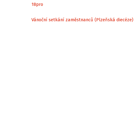
18
pro
Vánoční setkání zaměstnanců (Plzeňská diecéze)