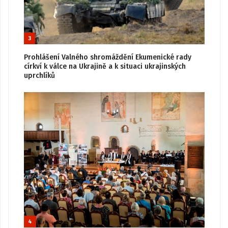
3
Prohlášení Valného shromáždění Ekumenické rady
církví k válce na Ukrajině a k situaci ukrajinských
uprchlíků
4