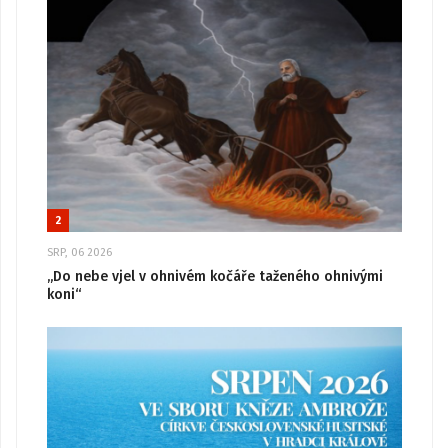
2
SRP, 06 2026
„Do nebe vjel v ohnivém kočáře taženého ohnivými
koni“