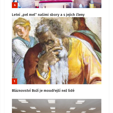
6
Letní „pel mel“ našimi sbory a s jejich členy
1
Bláznovství Boží je moudřejší než lidé