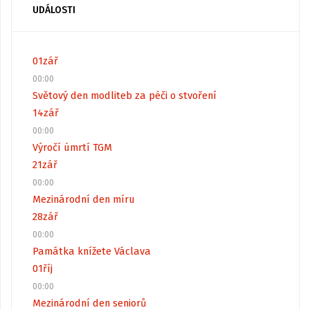
UDÁLOSTI
01
zář
00:00
Světový den modliteb za péči o stvoření
14
zář
00:00
Výročí úmrtí TGM
21
zář
00:00
Mezinárodní den míru
28
zář
00:00
Památka knížete Václava
01
říj
00:00
Mezinárodní den seniorů