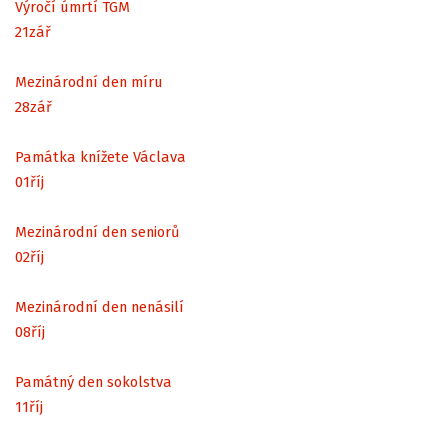
Výročí úmrtí TGM
21
zář
Mezinárodní den míru
28
zář
Památka knížete Václava
01
říj
Mezinárodní den seniorů
02
říj
Mezinárodní den nenásilí
08
říj
Památný den sokolstva
11
říj