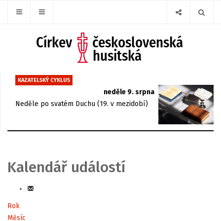
KAZATELSKÝ CYKLUS
neděle 9. srpna
Neděle po svatém Duchu (19. v mezidobí)
Kalendář událostí
Rok
Měsíc