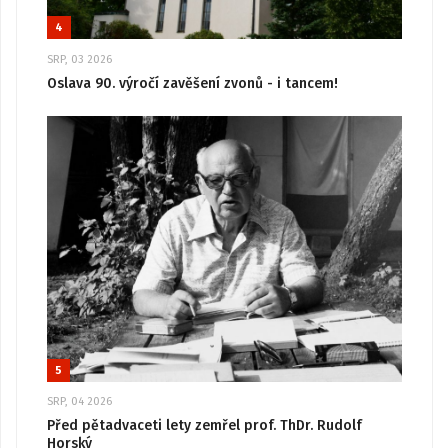
4
SRP, 03 2026
Oslava 90. výročí zavěšení zvonů - i tancem!
5
SRP, 04 2026
Před pětadvaceti lety zemřel prof. ThDr. Rudolf
Horský