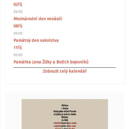
02
říj
00:00
Mezinárodní den nenásilí
08
říj
00:00
Památný den sokolstva
11
říj
00:00
Památka Jana Žižky a Božích bojovníků
Zobrazit celý kalendář