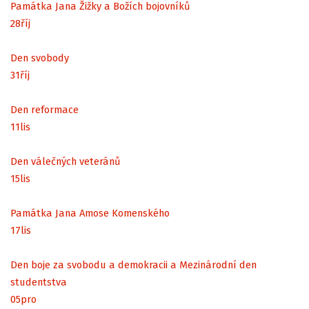
Památka Jana Žižky a Božích bojovníků
28
říj
Den svobody
31
říj
Den reformace
11
lis
Den válečných veteránů
15
lis
Památka Jana Amose Komenského
17
lis
Den boje za svobodu a demokracii a Mezinárodní den
studentstva
05
pro