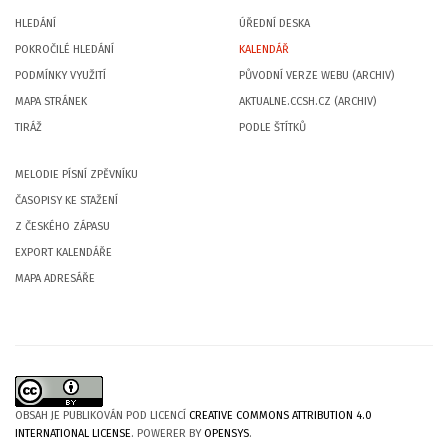
HLEDÁNÍ
ÚŘEDNÍ DESKA
POKROČILÉ HLEDÁNÍ
KALENDÁŘ
PODMÍNKY VYUŽITÍ
PŮVODNÍ VERZE WEBU (ARCHIV)
MAPA STRÁNEK
AKTUALNE.CCSH.CZ (ARCHIV)
TIRÁŽ
PODLE ŠTÍTKŮ
MELODIE PÍSNÍ ZPĚVNÍKU
ČASOPISY KE STAŽENÍ
Z ČESKÉHO ZÁPASU
EXPORT KALENDÁŘE
MAPA ADRESÁŘE
OBSAH JE PUBLIKOVÁN POD LICENCÍ
CREATIVE COMMONS ATTRIBUTION 4.0
INTERNATIONAL LICENSE
. POWERER BY
OPENSYS
.