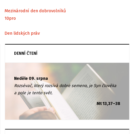
Mezinárodní den dobrovolníků
10
pro
Den lidských práv
DENNÍ ČTENÍ
Neděle 09. srpna
Rozsévač, který rozsívá dobré semeno, je Syn člověka
a pole je tento svět.
Mt 13,37–38