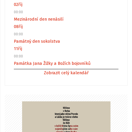
02
říj
00:00
Mezinárodní den nenásilí
08
říj
00:00
Památný den sokolstva
11
říj
00:00
Památka Jana Žižky a Božích bojovníků
Zobrazit celý kalendář