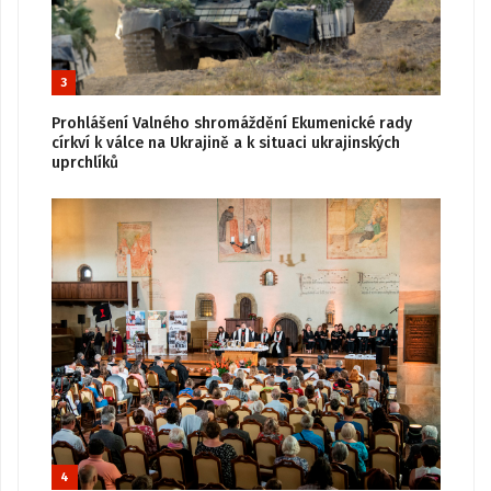
3
Prohlášení Valného shromáždění Ekumenické rady
církví k válce na Ukrajině a k situaci ukrajinských
uprchlíků
4