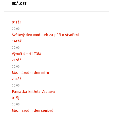
UDÁLOSTI
01
zář
00:00
Světový den modliteb za péči o stvoření
14
zář
00:00
Výročí úmrtí TGM
21
zář
00:00
Mezinárodní den míru
28
zář
00:00
Památka knížete Václava
01
říj
00:00
Mezinárodní den seniorů