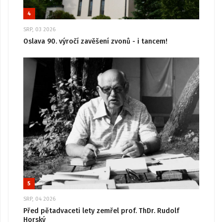
4
SRP, 03 2026
Oslava 90. výročí zavěšení zvonů - i tancem!
5
SRP, 04 2026
Před pětadvaceti lety zemřel prof. ThDr. Rudolf
Horský