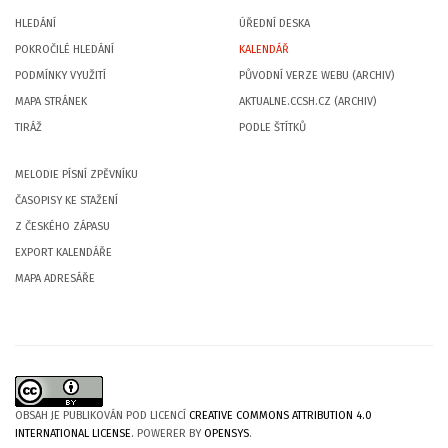
HLEDÁNÍ
ÚŘEDNÍ DESKA
POKROČILÉ HLEDÁNÍ
KALENDÁŘ
PODMÍNKY VYUŽITÍ
PŮVODNÍ VERZE WEBU (ARCHIV)
MAPA STRÁNEK
AKTUALNE.CCSH.CZ (ARCHIV)
TIRÁŽ
PODLE ŠTÍTKŮ
MELODIE PÍSNÍ ZPĚVNÍKU
ČASOPISY KE STAŽENÍ
Z ČESKÉHO ZÁPASU
EXPORT KALENDÁŘE
MAPA ADRESÁŘE
OBSAH JE PUBLIKOVÁN POD LICENCÍ
CREATIVE COMMONS ATTRIBUTION 4.0
INTERNATIONAL LICENSE
. POWERER BY
OPENSYS
.