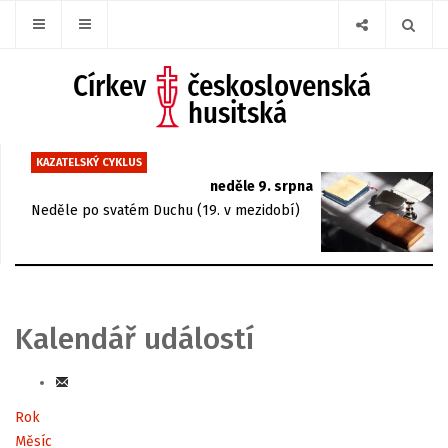
KAZATELSKÝ CYKLUS
neděle 9. srpna
Neděle po svatém Duchu (19. v mezidobí)
Kalendář událostí
Rok
Měsíc