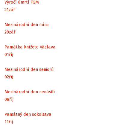
Výročí úmrtí TGM
21
zář
Mezinárodní den míru
28
zář
Památka knížete Václava
01
říj
Mezinárodní den seniorů
02
říj
Mezinárodní den nenásilí
08
říj
Památný den sokolstva
11
říj