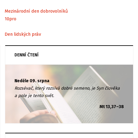
Mezinárodní den dobrovolníků
10
pro
Den lidských práv
DENNÍ ČTENÍ
Neděle 09. srpna
Rozsévač, který rozsívá dobré semeno, je Syn člověka
a pole je tento svět.
Mt 13,37–38