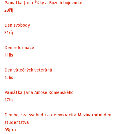
Památka Jana Žižky a Božích bojovníků
28
říj
Den svobody
31
říj
Den reformace
11
lis
Den válečných veteránů
15
lis
Památka Jana Amose Komenského
17
lis
Den boje za svobodu a demokracii a Mezinárodní den
studentstva
05
pro