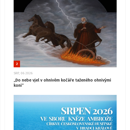
2
SRP, 06 2026
„Do nebe vjel v ohnivém kočáře taženého ohnivými
koni“