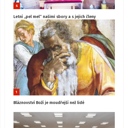
6
Letní „pel mel“ našimi sbory a s jejich členy
1
Bláznovství Boží je moudřejší než lidé