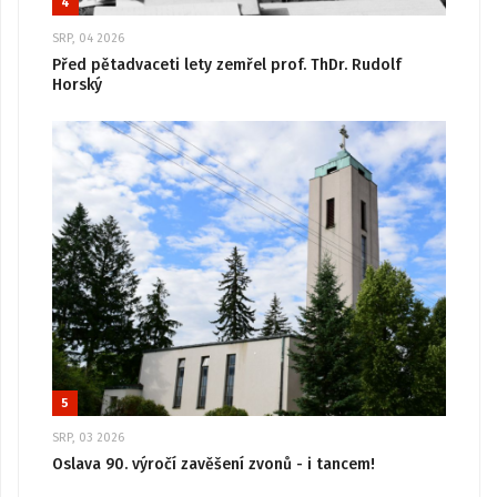
4
SRP, 04 2026
Před pětadvaceti lety zemřel prof. ThDr. Rudolf
Horský
5
SRP, 03 2026
Oslava 90. výročí zavěšení zvonů - i tancem!