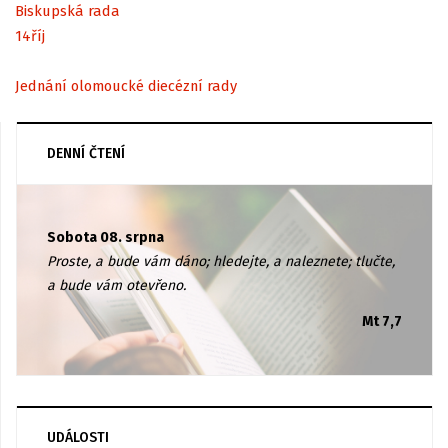
Biskupská rada
14
říj
Jednání olomoucké diecézní rady
DENNÍ ČTENÍ
Sobota 08. srpna
Proste, a bude vám dáno; hledejte, a naleznete; tlučte,
a bude vám otevřeno.
Mt 7,7
UDÁLOSTI