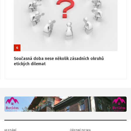
6
Současná doba nese několik zásadních okruhů
etických dilemat
HLEDÁNÍ
ÚŘEDNÍ DESKA