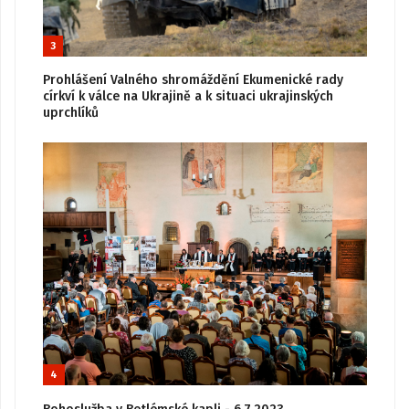
3
Prohlášení Valného shromáždění Ekumenické rady
církví k válce na Ukrajině a k situaci ukrajinských
uprchlíků
4