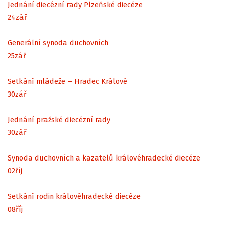
Jednání diecézní rady Plzeňské diecéze
24
zář
Generální synoda duchovních
25
zář
Setkání mládeže – Hradec Králové
30
zář
Jednání pražské diecézní rady
30
zář
Synoda duchovních a kazatelů královéhradecké diecéze
02
říj
Setkání rodin královéhradecké diecéze
08
říj