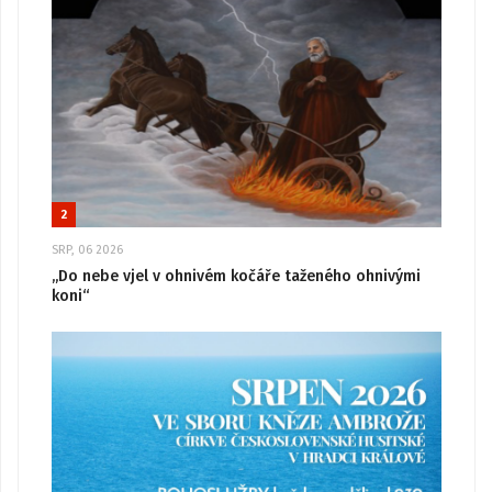
2
SRP, 06 2026
„Do nebe vjel v ohnivém kočáře taženého ohnivými
koni“