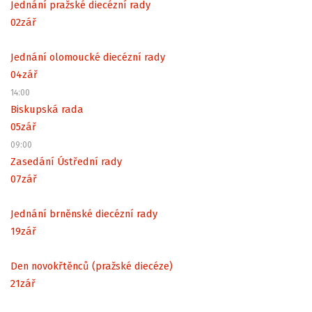
Jednání pražské diecézní rady
02
zář
Jednání olomoucké diecézní rady
04
zář
14:00
Biskupská rada
05
zář
09:00
Zasedání Ústřední rady
07
zář
Jednání brněnské diecézní rady
19
zář
Den novokřtěnců (pražské diecéze)
21
zář