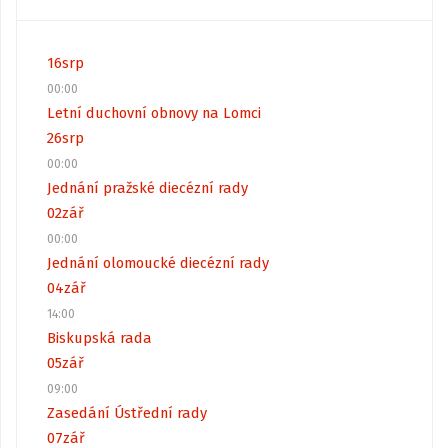
16
srp
00:00
Letní duchovní obnovy na Lomci
26
srp
00:00
Jednání pražské diecézní rady
02
zář
00:00
Jednání olomoucké diecézní rady
04
zář
14:00
Biskupská rada
05
zář
09:00
Zasedání Ústřední rady
07
zář