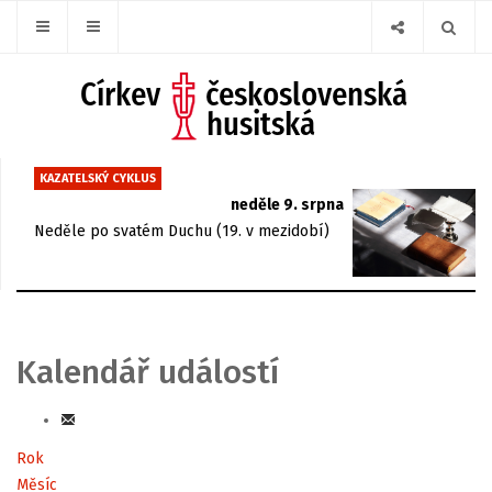
KAZATELSKÝ CYKLUS
neděle 9. srpna
Neděle po svatém Duchu (19. v mezidobí)
Kalendář událostí
Rok
Měsíc