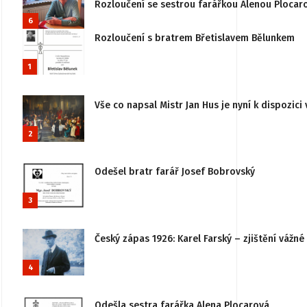
Rozloučení se sestrou farářkou Alenou Plocar
6
Rozloučení s bratrem Břetislavem Bělunkem
1
Vše co napsal Mistr Jan Hus je nyní k dispozici 
2
Odešel bratr farář Josef Bobrovský
3
Český zápas 1926: Karel Farský – zjištění vážn
4
Odešla sestra farářka Alena Plocarová