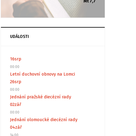
Mt 7,7
UDÁLOSTI
16
srp
00:00
Letní duchovní obnovy na Lomci
26
srp
00:00
Jednání pražské diecézní rady
02
zář
00:00
Jednání olomoucké diecézní rady
04
zář
14:00