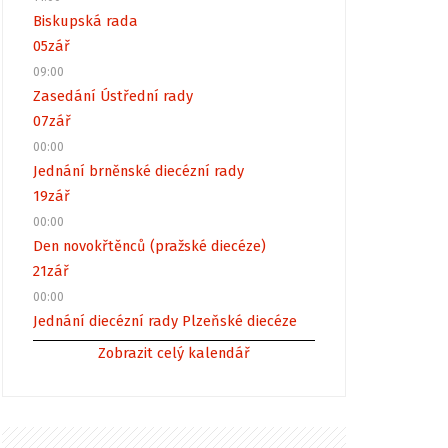
Biskupská rada
05
zář
09:00
Zasedání Ústřední rady
07
zář
00:00
Jednání brněnské diecézní rady
19
zář
00:00
Den novokřtěnců (pražské diecéze)
21
zář
00:00
Jednání diecézní rady Plzeňské diecéze
Zobrazit celý kalendář