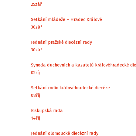
25
zář
Setkání mládeže – Hradec Králové
30
zář
Jednání pražské diecézní rady
30
zář
Synoda duchovních a kazatelů královéhradecké di
02
říj
Setkání rodin královéhradecké diecéze
08
říj
Biskupská rada
14
říj
Jednání olomoucké diecézní rady