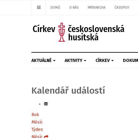
DOMŮ
O NÁS
PATRIARCHA
ČASOPISY
AKTUÁLNĚ
AKTIVITY
CÍRKEV
DOKUM
Kalendář událostí
Rok
Měsíc
Týden
Měsíc