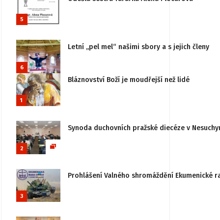
5
Letní „pel mel“ našimi sbory a s jejich členy
6
Bláznovství Boží je moudřejší než lidé
1
Synoda duchovních pražské diecéze v Nesuchy
2
Prohlášení Valného shromáždění Ekumenické rady
3