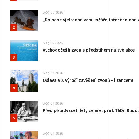
SRP, 06 2026
„Do nebe vjel v ohnivém kočáře taženého ohni
2
SRP, 05 2026
Východočeští zvou s předstihem na své akce
3
SRP, 03 2026
Oslava 90. výročí zavěšení zvonů - i tancem!
4
SRP, 04 2026
Před pětadvaceti lety zemřel prof. ThDr. Rudo
5
SRP, 04 2026