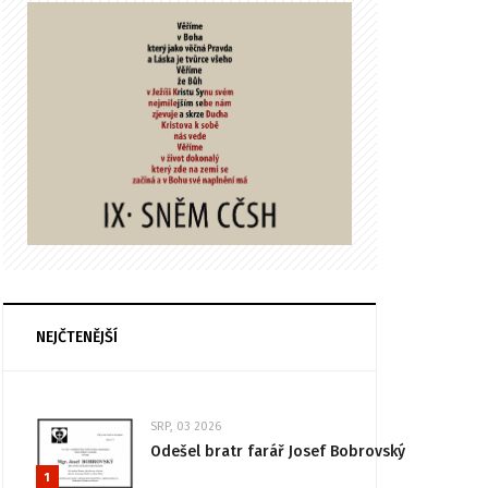
NEJČTENĚJŠÍ
SRP, 03 2026
Odešel bratr farář Josef Bobrovský
1