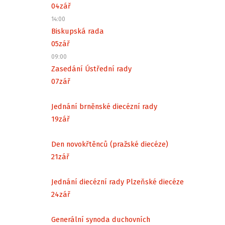
04
zář
14:00
Biskupská rada
05
zář
09:00
Zasedání Ústřední rady
07
zář
Jednání brněnské diecézní rady
19
zář
Den novokřtěnců (pražské diecéze)
21
zář
Jednání diecézní rady Plzeňské diecéze
24
zář
Generální synoda duchovních