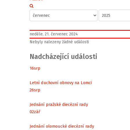
neděle, 21. červenec 2024
Nebyly nalezeny žádné události
Nadcházející události
16
srp
Letní duchovní obnovy na Lomci
26
srp
Jednání pražské diecézní rady
02
zář
Jednání olomoucké diecézní rady