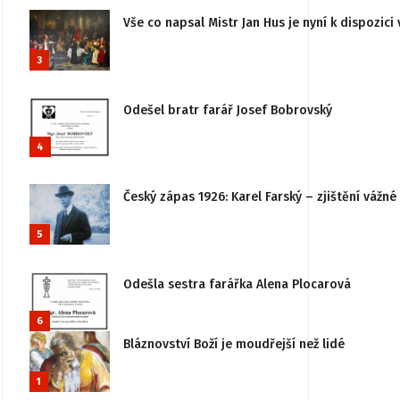
Vše co napsal Mistr Jan Hus je nyní k dispozici 
3
Odešel bratr farář Josef Bobrovský
4
Český zápas 1926: Karel Farský – zjištění vážn
5
Odešla sestra farářka Alena Plocarová
6
Bláznovství Boží je moudřejší než lidé
1