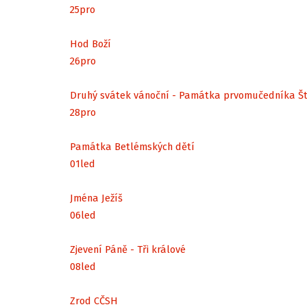
25
pro
Hod Boží
26
pro
Druhý svátek vánoční - Památka prvomučedníka Š
28
pro
Památka Betlémských dětí
01
led
Jména Ježíš
06
led
Zjevení Páně - Tři králové
08
led
Zrod CČSH