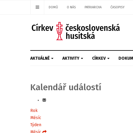
DOMŮ
O NÁS
PATRIARCHA
ČASOPISY
AKTUÁLNĚ
AKTIVITY
CÍRKEV
DOKUM
Kalendář událostí
Rok
Měsíc
Týden
Měsíc