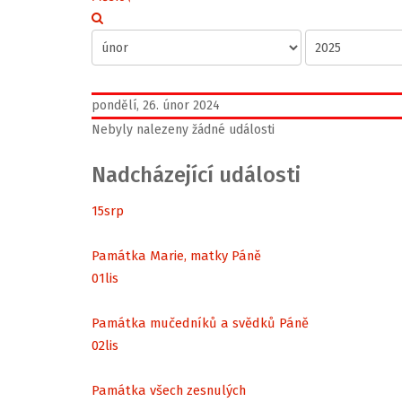
pondělí, 26. únor 2024
Nebyly nalezeny žádné události
Nadcházející události
15
srp
Památka Marie, matky Páně
01
lis
Památka mučedníků a svědků Páně
02
lis
Památka všech zesnulých