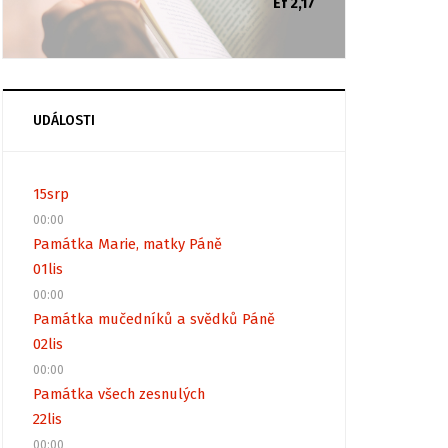
Ef 2,17
UDÁLOSTI
15
srp
00:00
Památka Marie, matky Páně
01
lis
00:00
Památka mučedníků a svědků Páně
02
lis
00:00
Památka všech zesnulých
22
lis
00:00