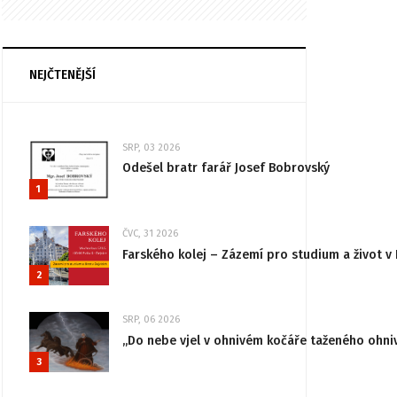
NEJČTENĚJŠÍ
SRP, 03 2026
Odešel bratr farář Josef Bobrovský
1
ČVC, 31 2026
Farského kolej – Zázemí pro studium a život v 
2
SRP, 06 2026
„Do nebe vjel v ohnivém kočáře taženého ohni
3