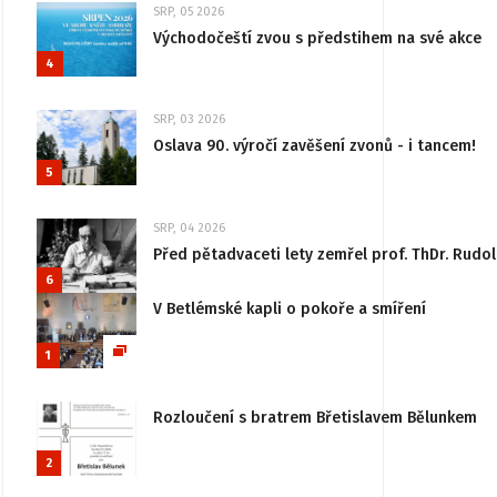
SRP, 05 2026
Východočeští zvou s předstihem na své akce
4
SRP, 03 2026
Oslava 90. výročí zavěšení zvonů - i tancem!
5
SRP, 04 2026
Před pětadvaceti lety zemřel prof. ThDr. Rudo
6
V Betlémské kapli o pokoře a smíření
1
Rozloučení s bratrem Břetislavem Bělunkem
2