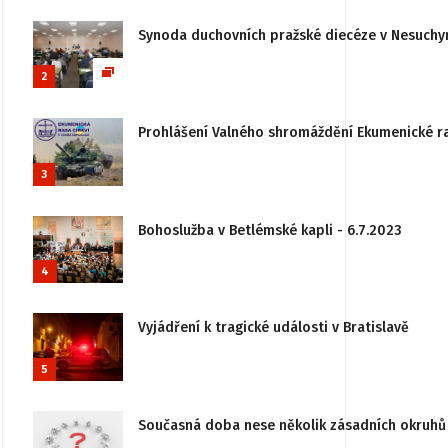
Synoda duchovních pražské diecéze v Nesuchy
2
Prohlášení Valného shromáždění Ekumenické rady
3
Bohoslužba v Betlémské kapli - 6.7.2023
4
Vyjádření k tragické události v Bratislavě
5
Současná doba nese několik zásadních okruhů 