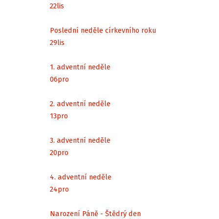
22
lis
Poslední neděle církevního roku
29
lis
1. adventní neděle
06
pro
2. adventní neděle
13
pro
3. adventní neděle
20
pro
4. adventní neděle
24
pro
Narození Páně - Štědrý den