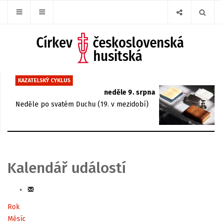
KAZATELSKÝ CYKLUS
neděle 9. srpna
Neděle po svatém Duchu (19. v mezidobí)
Kalendář událostí
Rok
Měsíc