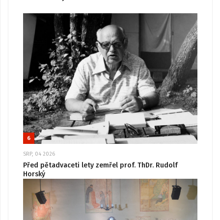
6
SRP, 04 2026
Před pětadvaceti lety zemřel prof. ThDr. Rudolf
Horský