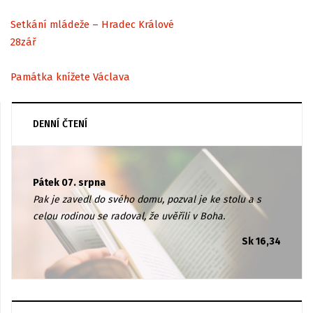
Setkání mládeže – Hradec Králové
28
zář
Památka knížete Václava
DENNÍ ČTENÍ
Pátek 07. srpna
Pak je zavedl do svého domu, pozval je ke stolu a s
celou rodinou se radoval, že uvěřili v Boha.
Sk 16,34