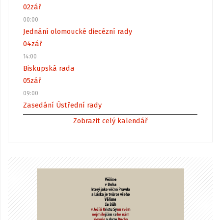
02
zář
00:00
Jednání olomoucké diecézní rady
04
zář
14:00
Biskupská rada
05
zář
09:00
Zasedání Ústřední rady
Zobrazit celý kalendář