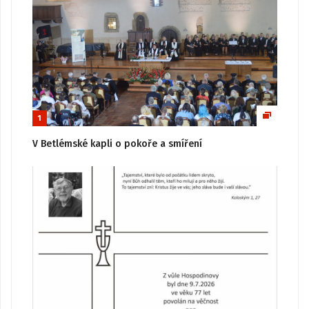
1
V Betlémské kapli o pokoře a smíření