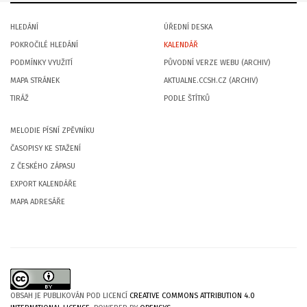
HLEDÁNÍ
ÚŘEDNÍ DESKA
POKROČILÉ HLEDÁNÍ
KALENDÁŘ
PODMÍNKY VYUŽITÍ
PŮVODNÍ VERZE WEBU (ARCHIV)
MAPA STRÁNEK
AKTUALNE.CCSH.CZ (ARCHIV)
TIRÁŽ
PODLE ŠTÍTKŮ
MELODIE PÍSNÍ ZPĚVNÍKU
ČASOPISY KE STAŽENÍ
Z ČESKÉHO ZÁPASU
EXPORT KALENDÁŘE
MAPA ADRESÁŘE
OBSAH JE PUBLIKOVÁN POD LICENCÍ
CREATIVE COMMONS ATTRIBUTION 4.0