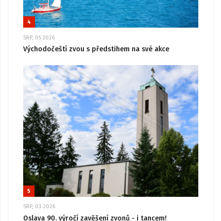
4
SRP, 05 2026
Východočeští zvou s předstihem na své akce
5
SRP, 03 2026
Oslava 90. výročí zavěšení zvonů - i tancem!