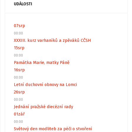
UDÁLOSTI
07
srp
00:00
XXXIII. kurz varhaníků a zpěváků CČSH
15
srp
00:00
Památka Marie, matky Páně
16
srp
00:00
Letní duchovní obnovy na Lomci
26
srp
00:00
Jednání pražské diecézní rady
01
zář
00:00
Světový den modliteb za péči o stvoření