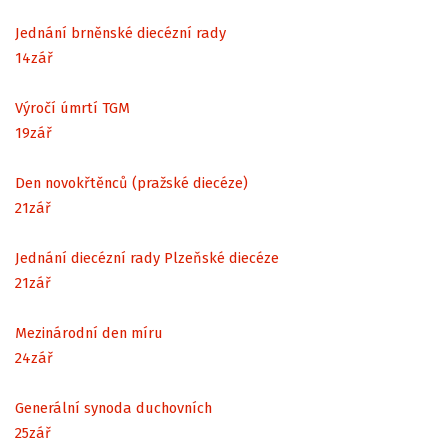
Jednání brněnské diecézní rady
14
zář
Výročí úmrtí TGM
19
zář
Den novokřtěnců (pražské diecéze)
21
zář
Jednání diecézní rady Plzeňské diecéze
21
zář
Mezinárodní den míru
24
zář
Generální synoda duchovních
25
zář