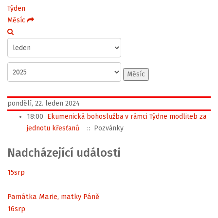
Týden
Měsíc
Měsíc
pondělí, 22. leden 2024
18:00
Ekumenická bohoslužba v rámci Týdne modliteb za
jednotu křesťanů
:: Pozvánky
Nadcházející události
15
srp
Památka Marie, matky Páně
16
srp