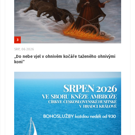
3
SRP, 06 2026
„Do nebe vjel v ohnivém kočáře taženého ohnivými
koni“