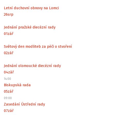
Letní duchovní obnovy na Lomci
26
srp
Jednání pražské diecézní rady
01
zář
Světový den modliteb za péči o stvoření
02
zář
Jednání olomoucké diecézní rady
04
zář
14:00
Biskupská rada
05
zář
09:00
Zasedání Ústřední rady
07
zář