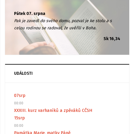
Pátek 07. srpna
Pak je zavedl do svého domu, pozval je ke stolu a s
celou rodinou se radoval, že uvěřili v Boha.
Sk 16,34
UDÁLOSTI
07
srp
00:00
XXXIII. kurz varhaníků a zpěváků CČSH
15
srp
00:00
Památka Marie, matky Páně