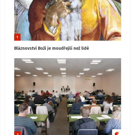
1
Bláznovství Boží je moudřejší než lidé
2