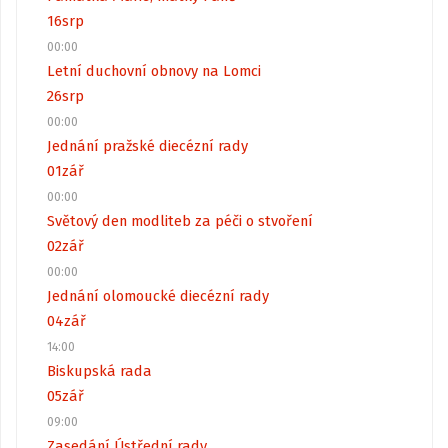
16
srp
00:00
Letní duchovní obnovy na Lomci
26
srp
00:00
Jednání pražské diecézní rady
01
zář
00:00
Světový den modliteb za péči o stvoření
02
zář
00:00
Jednání olomoucké diecézní rady
04
zář
14:00
Biskupská rada
05
zář
09:00
Zasedání Ústřední rady