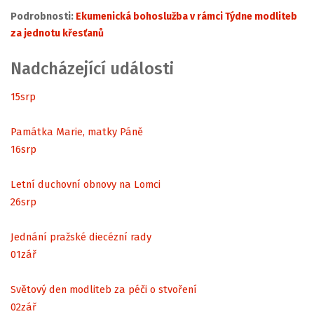
Podrobnosti:
Ekumenická bohoslužba v rámci Týdne modliteb
za jednotu křesťanů
Nadcházející události
15
srp
Památka Marie, matky Páně
16
srp
Letní duchovní obnovy na Lomci
26
srp
Jednání pražské diecézní rady
01
zář
Světový den modliteb za péči o stvoření
02
zář