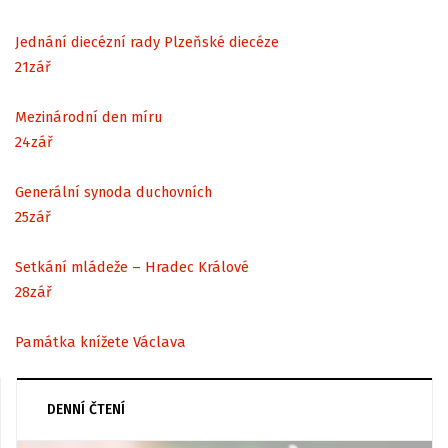
Jednání diecézní rady Plzeňské diecéze
21
zář
Mezinárodní den míru
24
zář
Generální synoda duchovních
25
zář
Setkání mládeže – Hradec Králové
28
zář
Památka knížete Václava
DENNÍ ČTENÍ