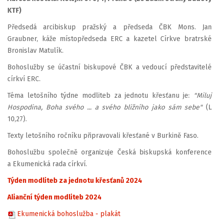
KTF)
Předsedá arcibiskup pražský a předseda ČBK Mons. Jan
Graubner, káže místopředseda ERC a kazetel Církve bratrské
Bronislav Matulík.
Bohoslužby se účastní biskupové ČBK a vedoucí představitelé
církví ERC.
Téma letošního týdne modliteb za jednotu křesťanu je:
"Miluj
Hospodina, Boha svého ... a svého bližního jako sám sebe"
(L
10,27).
Texty letošního ročníku připravovali křesťané v Burkině Faso.
Bohoslužbu společně organizuje Česká biskupská konference
a Ekumenická rada církví.
Týden modliteb za jednotu křesťanů 2024
Alianční týden modliteb 2024
Ekumenická bohoslužba - plakát