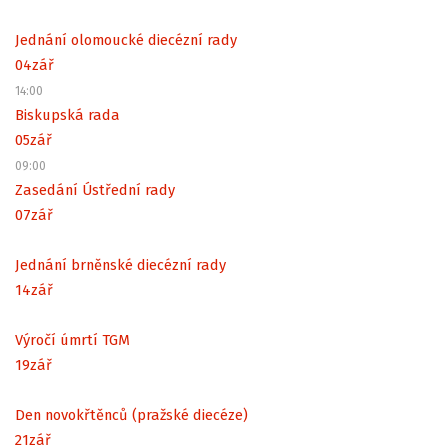
Jednání olomoucké diecézní rady
04
zář
14:00
Biskupská rada
05
zář
09:00
Zasedání Ústřední rady
07
zář
Jednání brněnské diecézní rady
14
zář
Výročí úmrtí TGM
19
zář
Den novokřtěnců (pražské diecéze)
21
zář