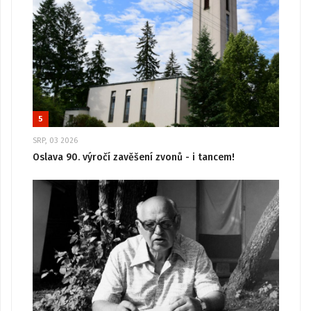
5
SRP, 03 2026
Oslava 90. výročí zavěšení zvonů - i tancem!