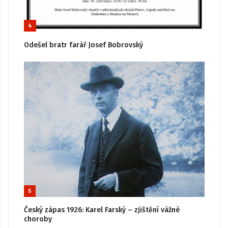
4
Odešel bratr farář Josef Bobrovský
5
Český zápas 1926: Karel Farský – zjištění vážné
choroby