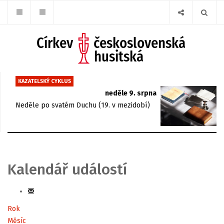
KAZATELSKÝ CYKLUS
neděle 9. srpna
Neděle po svatém Duchu (19. v mezidobí)
Kalendář událostí
Rok
Měsíc