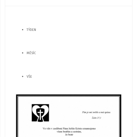
TÝDEN
MĚSÍC
VŠE