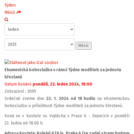
Týden
Měsíc
Měsíc
Ekumenická bohoslužba v rámci Týdne modliteb za jednotu
křesťanů
Datum konání:
pondělí, 22. leden 2024, 18:00
Zobrazení
: 3095
Srdečně zveme dne
22. 1. 2024 od 18 hodin
na ekumenickou
bohoslužbu u příležitosti Týdne modliteb za jednotu křesťanů.
Koná se v kostele sv. Vojtěcha v Praze 6 - Dejvicích v pondělí
22. ledna od 18.00 h.
Adresa kostela: Kolejní 676/4, Praha 6 (ze zadní strany budovy