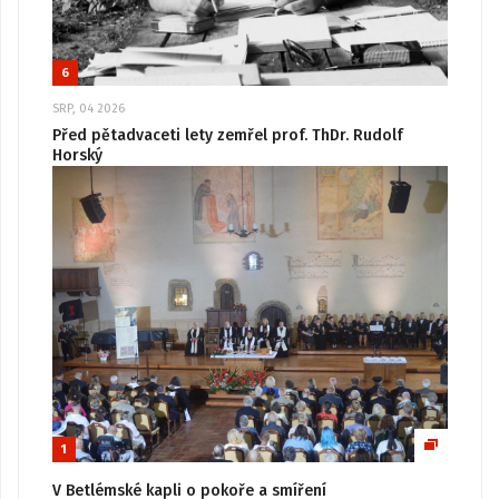
6
SRP, 04 2026
Před pětadvaceti lety zemřel prof. ThDr. Rudolf
Horský
1
V Betlémské kapli o pokoře a smíření