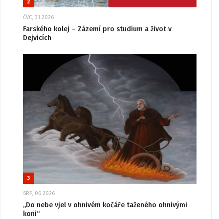
2
ČVC, 31 2026
Farského kolej – Zázemí pro studium a život v
Dejvicích
3
SRP, 06 2026
„Do nebe vjel v ohnivém kočáře taženého ohnivými
koni“