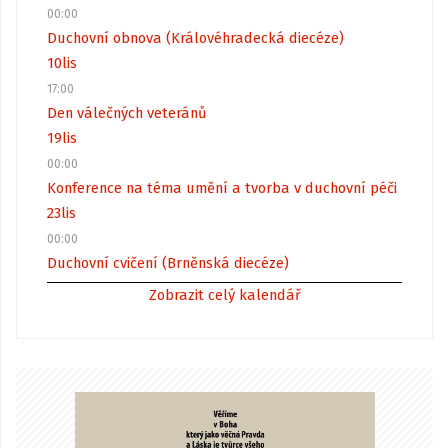
00:00
Duchovní obnova (Královéhradecká diecéze)
10
lis
17:00
Den válečných veteránů
19
lis
00:00
Konference na téma umění a tvorba v duchovní péči
23
lis
00:00
Duchovní cvičení (Brněnská diecéze)
Zobrazit celý kalendář