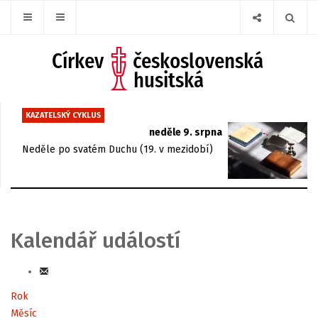
KAZATELSKÝ CYKLUS
neděle 9. srpna
Neděle po svatém Duchu (19. v mezidobí)
Kalendář událostí
Rok
Měsíc