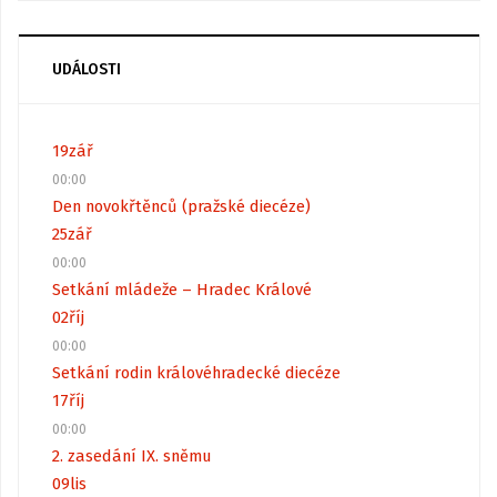
UDÁLOSTI
19
zář
00:00
Den novokřtěnců (pražské diecéze)
25
zář
00:00
Setkání mládeže – Hradec Králové
02
říj
00:00
Setkání rodin královéhradecké diecéze
17
říj
00:00
2. zasedání IX. sněmu
09
lis