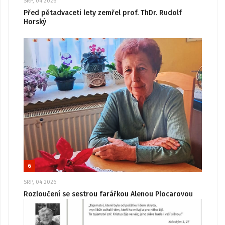
SRP, 04 2026
Před pětadvaceti lety zemřel prof. ThDr. Rudolf
Horský
6
SRP, 04 2026
Rozloučení se sestrou farářkou Alenou Plocarovou