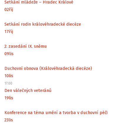
Setkání mládeže – Hradec Králové
02
říj
Setkání rodin královéhradecké diecéze
17
říj
2. zasedání IX. sněmu
09
lis
Duchovní obnova (Královéhradecká diecéze)
10
lis
17:00
Den válečných veteránů
19
lis
Konference na téma umění a tvorba v duchovní péči
23
lis