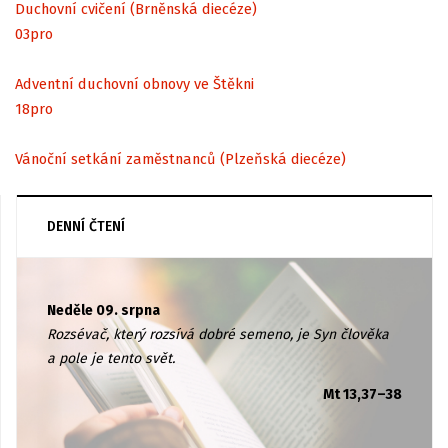
Duchovní cvičení (Brněnská diecéze)
03
pro
Adventní duchovní obnovy ve Štěkni
18
pro
Vánoční setkání zaměstnanců (Plzeňská diecéze)
DENNÍ ČTENÍ
Neděle 09. srpna
Rozsévač, který rozsívá dobré semeno, je Syn člověka
a pole je tento svět.
Mt 13,37–38