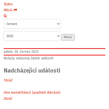
Týden
Měsíc
Měsíc
pátek, 30. červen 2023
Nebyly nalezeny žádné události
Nadcházející události
19
zář
Den novokřtěnců (pražské diecéze)
25
zář