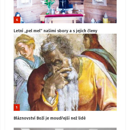
6
Letní „pel mel“ našimi sbory a s jejich členy
1
Bláznovství Boží je moudřejší než lidé