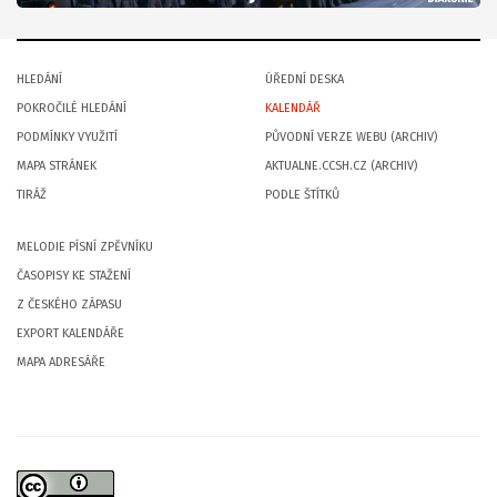
HLEDÁNÍ
ÚŘEDNÍ DESKA
POKROČILÉ HLEDÁNÍ
KALENDÁŘ
PODMÍNKY VYUŽITÍ
PŮVODNÍ VERZE WEBU (ARCHIV)
MAPA STRÁNEK
AKTUALNE.CCSH.CZ (ARCHIV)
TIRÁŽ
PODLE ŠTÍTKŮ
MELODIE PÍSNÍ ZPĚVNÍKU
ČASOPISY KE STAŽENÍ
Z ČESKÉHO ZÁPASU
EXPORT KALENDÁŘE
MAPA ADRESÁŘE