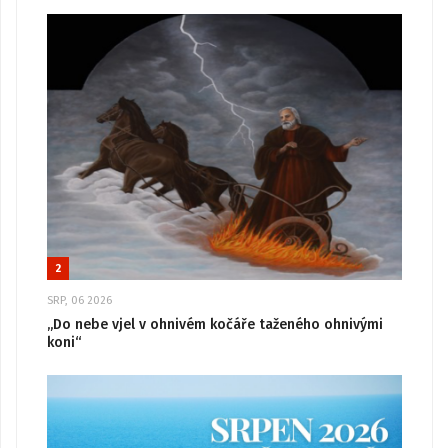
2
SRP, 06 2026
„Do nebe vjel v ohnivém kočáře taženého ohnivými
koni“