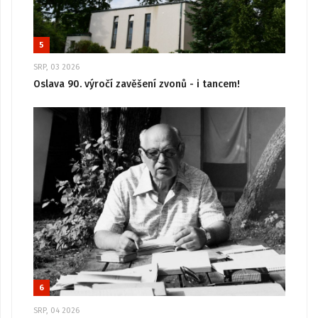
5
SRP, 03 2026
Oslava 90. výročí zavěšení zvonů - i tancem!
6
SRP, 04 2026