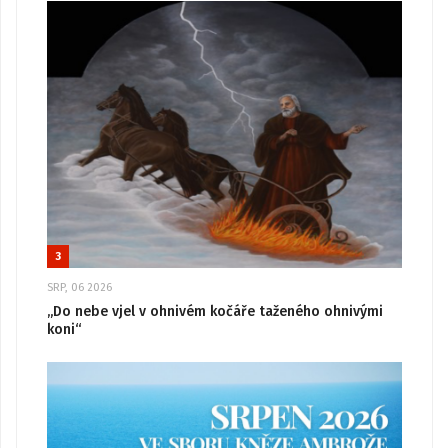
3
SRP, 06 2026
„Do nebe vjel v ohnivém kočáře taženého ohnivými
koni“