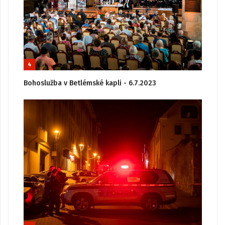
4
Bohoslužba v Betlémské kapli - 6.7.2023