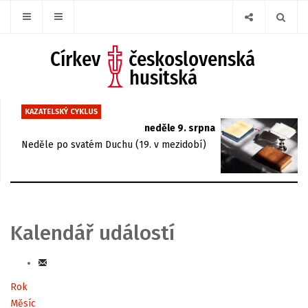
KAZATELSKÝ CYKLUS
neděle 9. srpna
Neděle po svatém Duchu (19. v mezidobí)
Kalendář událostí
Rok
Měsíc