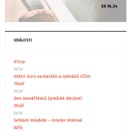
Sk 16,34
UDÁLOSTI
07
srp
00:00
XXXIII. kurz varhaníků a zpěváků CČSH
19
zář
00:00
Den novokřtěnců (pražské diecéze)
25
zář
00:00
Setkání mládeže – Hradec Králové
02
říj