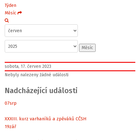
Týden
Měsíc
Měsíc
sobota, 17. červen 2023
Nebyly nalezeny žádné události
Nadcházející události
07
srp
XXXIII. kurz varhaníků a zpěváků CČSH
19
zář