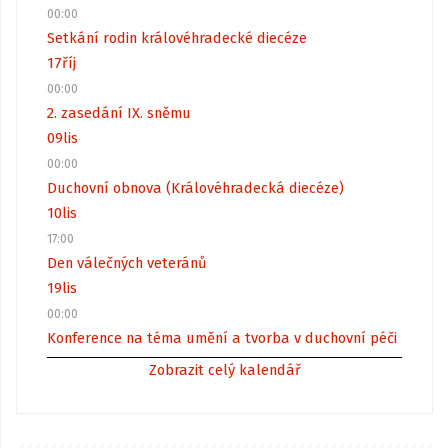
00:00
Setkání rodin královéhradecké diecéze
17
říj
00:00
2. zasedání IX. sněmu
09
lis
00:00
Duchovní obnova (Královéhradecká diecéze)
10
lis
17:00
Den válečných veteránů
19
lis
00:00
Konference na téma umění a tvorba v duchovní péči
Zobrazit celý kalendář