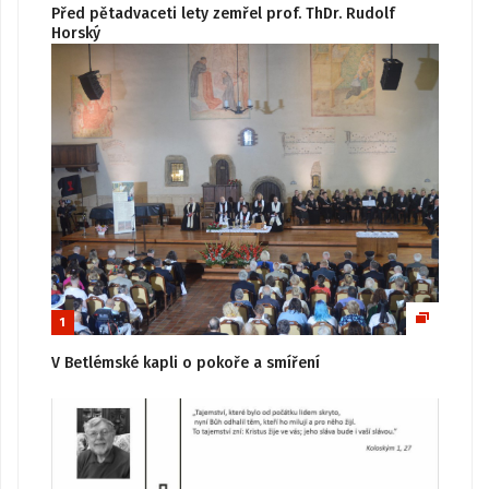
Před pětadvaceti lety zemřel prof. ThDr. Rudolf
Horský
1
V Betlémské kapli o pokoře a smíření