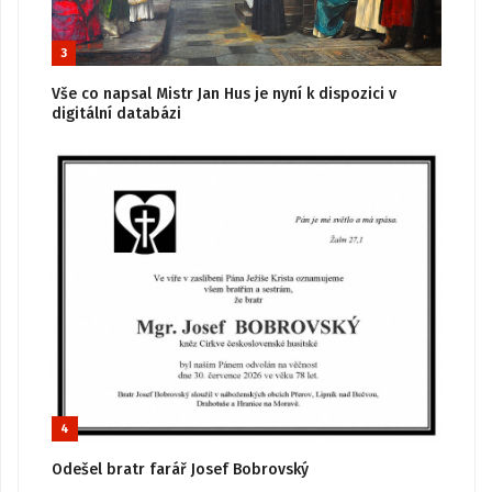
3
Vše co napsal Mistr Jan Hus je nyní k dispozici v
digitální databázi
4
Odešel bratr farář Josef Bobrovský