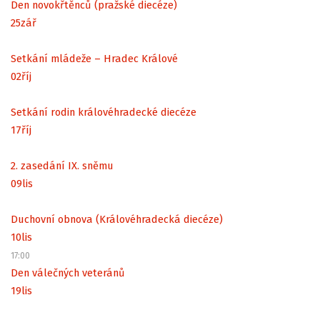
Den novokřtěnců (pražské diecéze)
25
zář
Setkání mládeže – Hradec Králové
02
říj
Setkání rodin královéhradecké diecéze
17
říj
2. zasedání IX. sněmu
09
lis
Duchovní obnova (Královéhradecká diecéze)
10
lis
17:00
Den válečných veteránů
19
lis