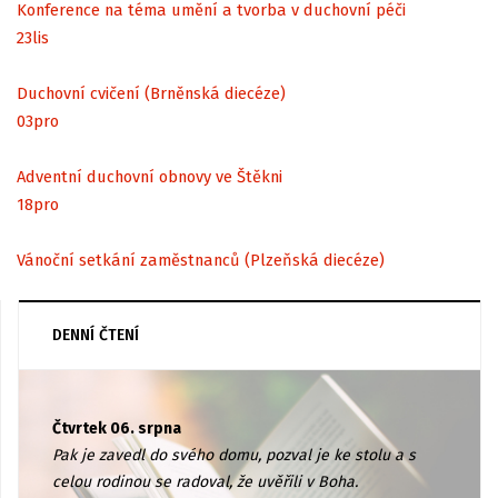
Konference na téma umění a tvorba v duchovní péči
23
lis
Duchovní cvičení (Brněnská diecéze)
03
pro
Adventní duchovní obnovy ve Štěkni
18
pro
Vánoční setkání zaměstnanců (Plzeňská diecéze)
DENNÍ ČTENÍ
Čtvrtek 06. srpna
Pak je zavedl do svého domu, pozval je ke stolu a s
celou rodinou se radoval, že uvěřili v Boha.