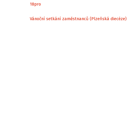
18
pro
Vánoční setkání zaměstnanců (Plzeňská diecéze)