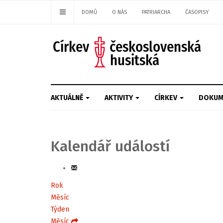
DOMŮ
O NÁS
PATRIARCHA
ČASOPISY
AKTUÁLNĚ
AKTIVITY
CÍRKEV
DOKUM
Kalendář událostí
Rok
Měsíc
Týden
Měsíc