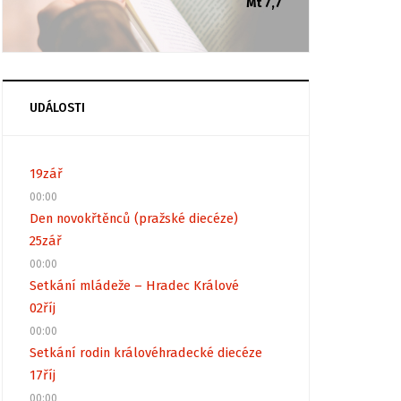
Mt 7,7
UDÁLOSTI
19
zář
00:00
Den novokřtěnců (pražské diecéze)
25
zář
00:00
Setkání mládeže – Hradec Králové
02
říj
00:00
Setkání rodin královéhradecké diecéze
17
říj
00:00