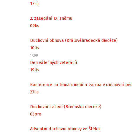
17
říj
2. zasedání IX. sněmu
09
lis
Duchovní obnova (Královéhradecká diecéze)
10
lis
17:00
Den válečných veteránů
19
lis
Konference na téma umění a tvorba v duchovní péč
23
lis
Duchovní cvičení (Brněnská diecéze)
03
pro
Adventní duchovní obnovy ve Štěkni