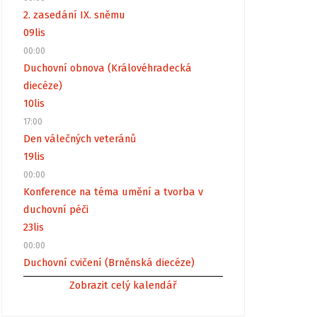
2. zasedání IX. sněmu
09
lis
00:00
Duchovní obnova (Královéhradecká
diecéze)
10
lis
17:00
Den válečných veteránů
19
lis
00:00
Konference na téma umění a tvorba v
duchovní péči
23
lis
00:00
Duchovní cvičení (Brněnská diecéze)
Zobrazit celý kalendář