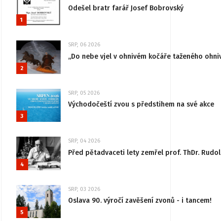
Odešel bratr farář Josef Bobrovský
1
SRP, 06 2026
„Do nebe vjel v ohnivém kočáře taženého ohni
2
SRP, 05 2026
Východočeští zvou s předstihem na své akce
3
SRP, 04 2026
Před pětadvaceti lety zemřel prof. ThDr. Rudo
4
SRP, 03 2026
Oslava 90. výročí zavěšení zvonů - i tancem!
5