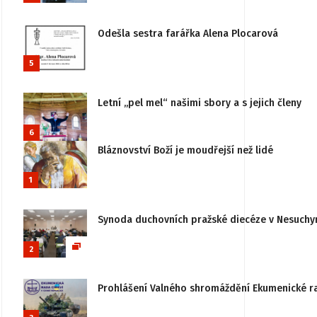
Odešla sestra farářka Alena Plocarová
5
Letní „pel mel“ našimi sbory a s jejich členy
6
Bláznovství Boží je moudřejší než lidé
1
Synoda duchovních pražské diecéze v Nesuchy
2
Prohlášení Valného shromáždění Ekumenické rady