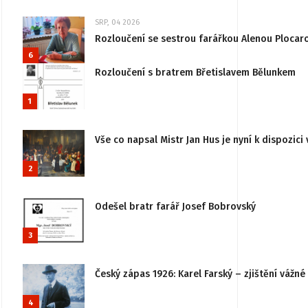
SRP, 04 2026
Rozloučení se sestrou farářkou Alenou Plocar
6
Rozloučení s bratrem Břetislavem Bělunkem
1
Vše co napsal Mistr Jan Hus je nyní k dispozici 
2
Odešel bratr farář Josef Bobrovský
3
Český zápas 1926: Karel Farský – zjištění vážn
4