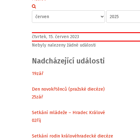
čtvrtek, 15. červen 2023
Nebyly nalezeny žádné události
Nadcházející události
19
zář
Den novokřtěnců (pražské diecéze)
25
zář
Setkání mládeže – Hradec Králové
02
říj
Setkání rodin královéhradecké diecéze