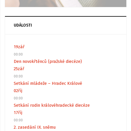
UDÁLOSTI
19
zář
00:00
Den novokřtěnců (pražské diecéze)
25
zář
00:00
Setkání mládeže – Hradec Králové
02
říj
00:00
Setkání rodin královéhradecké diecéze
17
říj
00:00
2. zasedání IX. sněmu