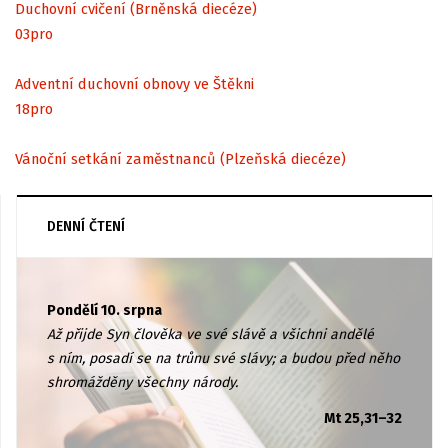
Duchovní cvičení (Brněnská diecéze)
03
pro
Adventní duchovní obnovy ve Štěkni
18
pro
Vánoční setkání zaměstnanců (Plzeňská diecéze)
DENNÍ ČTENÍ
Pondělí 10. srpna
Až přijde Syn člověka ve své slávě a všichni andělé
s ním, posadí se na trůnu své slávy; a budou před něho
shromážděny všechny národy.
Mt 25,31–32