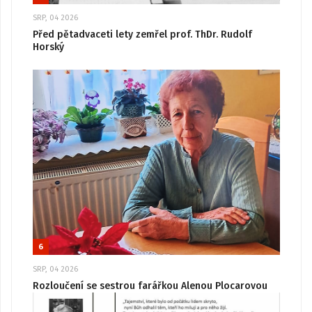
SRP, 04 2026
Před pětadvaceti lety zemřel prof. ThDr. Rudolf
Horský
6
SRP, 04 2026
Rozloučení se sestrou farářkou Alenou Plocarovou