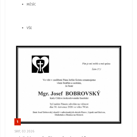
MĚSÍC
VŠE
1
SRP, 03 2026