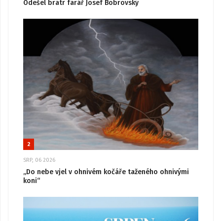
Odešel bratr farář Josef Bobrovský
2
SRP, 06 2026
„Do nebe vjel v ohnivém kočáře taženého ohnivými
koni“