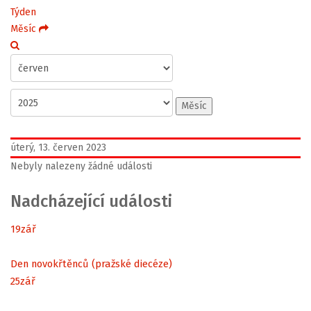
Týden
Měsíc
Měsíc
úterý, 13. červen 2023
Nebyly nalezeny žádné události
Nadcházející události
19
zář
Den novokřtěnců (pražské diecéze)
25
zář