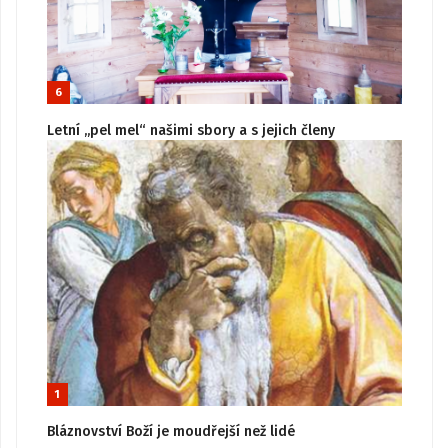
6
Letní „pel mel“ našimi sbory a s jejich členy
1
Bláznovství Boží je moudřejší než lidé