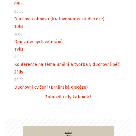
09
lis
00:00
Duchovní obnova (Královéhradecká diecéze)
10
lis
17:00
Den válečných veteránů
19
lis
00:00
Konference na téma umění a tvorba v duchovní péči
23
lis
00:00
Duchovní cvičení (Brněnská diecéze)
Zobrazit celý kalendář