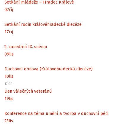
Setkání mládeže – Hradec Králové
02
říj
Setkání rodin královéhradecké diecéze
17
říj
2. zasedání IX. sněmu
09
lis
Duchovní obnova (Královéhradecká diecéze)
10
lis
17:00
Den válečných veteránů
19
lis
Konference na téma umění a tvorba v duchovní péči
23
lis