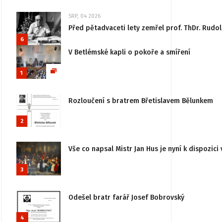
SRP, 04 2026
Před pětadvaceti lety zemřel prof. ThDr. Rudo
6
V Betlémské kapli o pokoře a smíření
1
Rozloučení s bratrem Břetislavem Bělunkem
2
Vše co napsal Mistr Jan Hus je nyní k dispozici 
3
Odešel bratr farář Josef Bobrovský
4