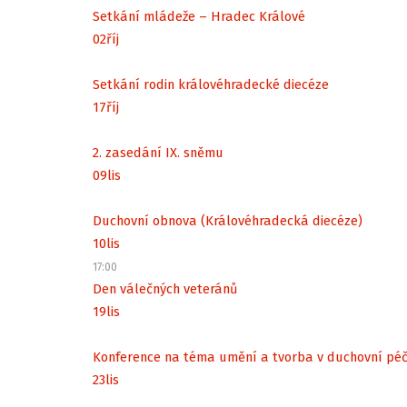
Setkání mládeže – Hradec Králové
02
říj
Setkání rodin královéhradecké diecéze
17
říj
2. zasedání IX. sněmu
09
lis
Duchovní obnova (Královéhradecká diecéze)
10
lis
17:00
Den válečných veteránů
19
lis
Konference na téma umění a tvorba v duchovní péč
23
lis