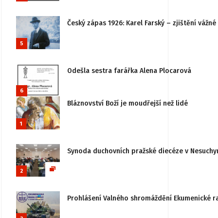
Český zápas 1926: Karel Farský – zjištění vážn
5
Odešla sestra farářka Alena Plocarová
6
Bláznovství Boží je moudřejší než lidé
1
Synoda duchovních pražské diecéze v Nesuchy
2
Prohlášení Valného shromáždění Ekumenické rady