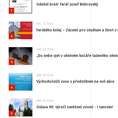
Odešel bratr farář Josef Bobrovský
1
ČVC, 31 2026
Farského kolej – Zázemí pro studium a život v 
2
SRP, 06 2026
„Do nebe vjel v ohnivém kočáře taženého ohni
3
SRP, 05 2026
Východočeští zvou s předstihem na své akce
4
SRP, 03 2026
Oslava 90. výročí zavěšení zvonů - i tancem!
5