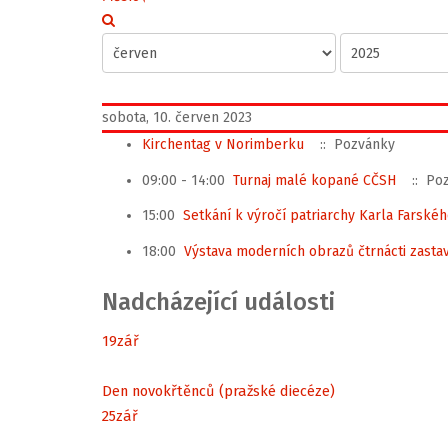
sobota, 10. červen 2023
Kirchentag v Norimberku
:: Pozvánky
09:00 - 14:00
Turnaj malé kopané CČSH
:: Po
15:00
Setkání k výročí patriarchy Karla Farské
18:00
Výstava moderních obrazů čtrnácti zastav
Nadcházející události
19
zář
Den novokřtěnců (pražské diecéze)
25
zář