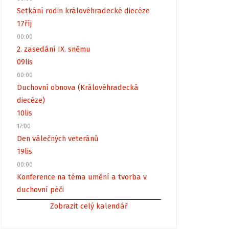
Setkání rodin královéhradecké diecéze
17
říj
00:00
2. zasedání IX. sněmu
09
lis
00:00
Duchovní obnova (Královéhradecká
diecéze)
10
lis
17:00
Den válečných veteránů
19
lis
00:00
Konference na téma umění a tvorba v
duchovní péči
Zobrazit celý kalendář