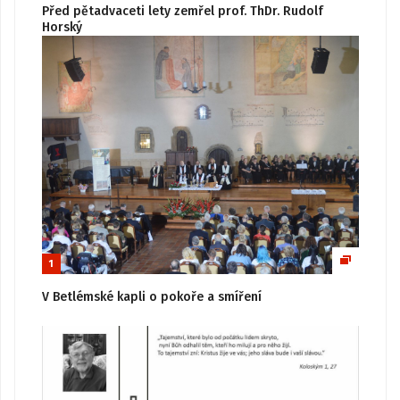
Před pětadvaceti lety zemřel prof. ThDr. Rudolf
Horský
1
V Betlémské kapli o pokoře a smíření