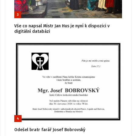
3
Vše co napsal Mistr Jan Hus je nyní k dispozici v
digitální databázi
4
Odešel bratr farář Josef Bobrovský