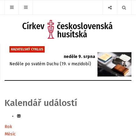
KAZATELSKÝ CYKLUS
neděle 9. srpna
Neděle po svatém Duchu (19. v mezidobí)
Kalendář událostí
Rok
Měsíc