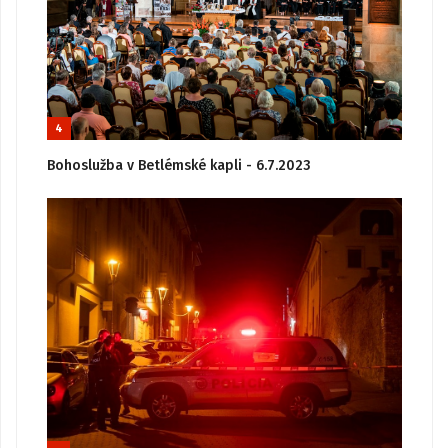
4
Bohoslužba v Betlémské kapli - 6.7.2023