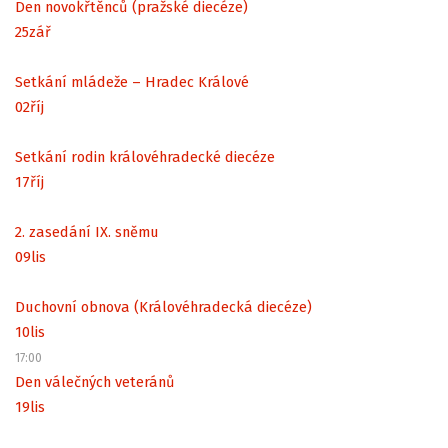
Den novokřtěnců (pražské diecéze)
25
zář
Setkání mládeže – Hradec Králové
02
říj
Setkání rodin královéhradecké diecéze
17
říj
2. zasedání IX. sněmu
09
lis
Duchovní obnova (Královéhradecká diecéze)
10
lis
17:00
Den válečných veteránů
19
lis