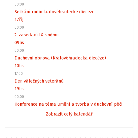
00:00
Setkání rodin královéhradecké diecéze
17
říj
00:00
2. zasedání IX. sněmu
09
lis
00:00
Duchovní obnova (Královéhradecká diecéze)
10
lis
17:00
Den válečných veteránů
19
lis
00:00
Konference na téma umění a tvorba v duchovní péči
Zobrazit celý kalendář