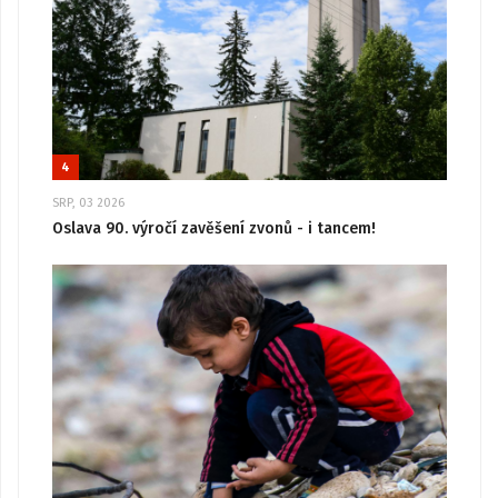
4
SRP, 03 2026
Oslava 90. výročí zavěšení zvonů - i tancem!