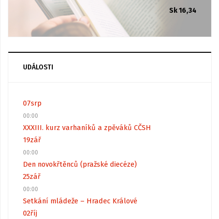
Sk 16,34
UDÁLOSTI
07
srp
00:00
XXXIII. kurz varhaníků a zpěváků CČSH
19
zář
00:00
Den novokřtěnců (pražské diecéze)
25
zář
00:00
Setkání mládeže – Hradec Králové
02
říj