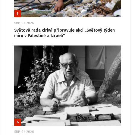
5
SRP, 03 2026
Světová rada církví připravuje akci „Světový týden
míru v Palestině a Izraeli“
6
SRP, 04 2026