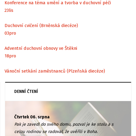
Konference na téma umění a tvorba v duchovní péči
23
lis
Duchovní cvičení (Brněnská diecéze)
03
pro
Adventní duchovní obnovy ve Štěkni
18
pro
Vánoční setkání zaměstnanců (Plzeňská diecéze)
DENNÍ ČTENÍ
Čtvrtek 06. srpna
Pak je zavedl do svého domu, pozval je ke stolu a s
celou rodinou se radoval, že uvěřili v Boha.