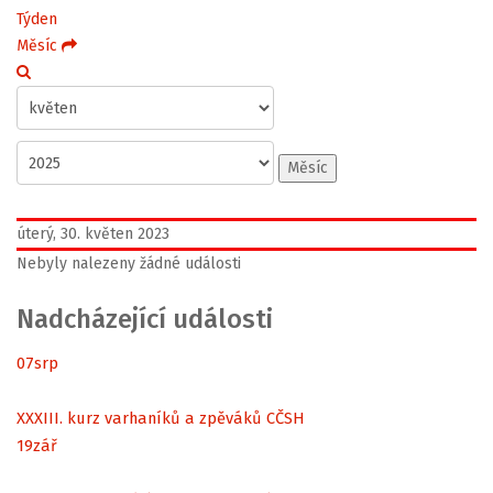
Týden
Měsíc
Měsíc
úterý, 30. květen 2023
Nebyly nalezeny žádné události
Nadcházející události
07
srp
XXXIII. kurz varhaníků a zpěváků CČSH
19
zář